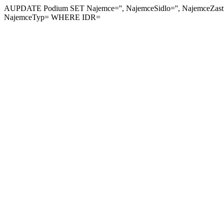
AUPDATE Podium SET Najemce='', NajemceSidlo='', NajemceZastupc
NajemceTyp= WHERE IDR=