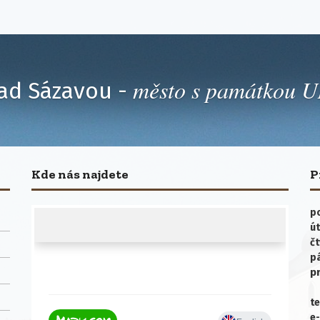
město s památkou
ad Sázavou -
Kde nás najdete
P
po
út
čt
p
p
te
e-