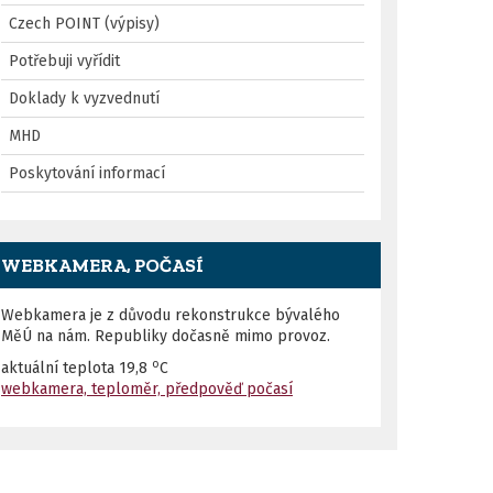
Czech POINT (výpisy)
Potřebuji vyřídit
Doklady k vyzvednutí
MHD
Poskytování informací
WEBKAMERA, POČASÍ
Webkamera je z důvodu rekonstrukce bývalého
MěÚ na nám. Republiky dočasně mimo provoz.
o
aktuální teplota
19,8
C
webkamera, teploměr, předpověď počasí