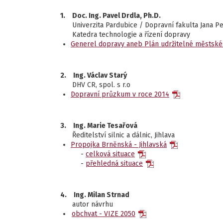
1.
Doc. Ing. Pavel Drdla, Ph.D.
Univerzita Pardubice / Dopravní fakulta Jana P
Katedra technologie a řízení dopravy
Generel dopravy aneb Plán
udržitelné městské
2.
Ing. Václav Starý
DHV CR, spol. s r.o
Dopravní průzkum v roce 2014
3.
Ing. Marie Tesařová
Ředitelství silnic a dálnic, Jihlava
Propojka Brněnská - Jihlavská
-
celková situace
-
přehledná situace
4.
Ing. Milan Strnad
autor návrhu
obchvat - VIZE 2050