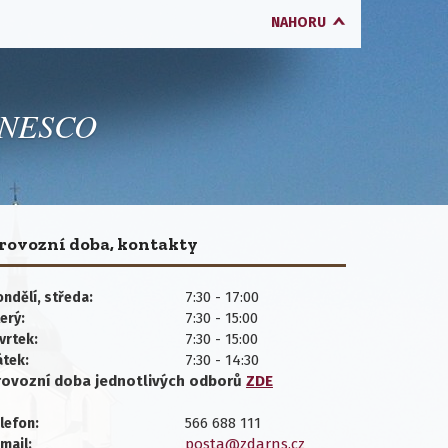
NAHORU
 UNESCO
rovozní doba, kontakty
7:30 - 17:00
ndělí, středa:
7:30 - 15:00
erý:
7:30 - 15:00
vrtek:
7:30 - 14:30
átek:
rovozní doba jednotlivých
odborů
ZDE
566 688 111
lefon:
posta@zdarns.cz
mail: