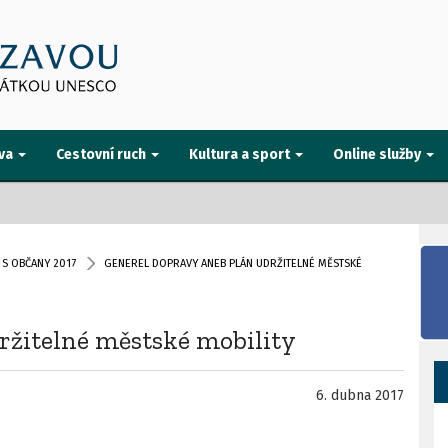
va
Cestovní ruch
Kultura a sport
Online služby
 S OBČANY 2017
GENEREL DOPRAVY ANEB PLÁN UDRŽITELNÉ MĚSTSKÉ
ržitelné městské mobility
6. dubna 2017