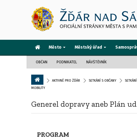
Město
Městský úřad
Samosprá
OBČAN
PODNIKATEL
NÁVŠTĚVNÍK
AKTIVNĚ PRO ŽĎÁR
SETKÁNÍ S OBČANY
SETKÁNÍ
MOBILITY
Generel dopravy aneb Plán ud
PROGRAM