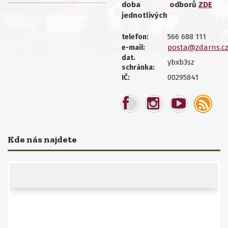
doba
odborů
ZDE
jednotlivých
566 688 111
telefon:
posta@zdarns.c
e-mail:
dat.
ybxb3sz
schránka:
00295841
IČ:
Kde nás najdete