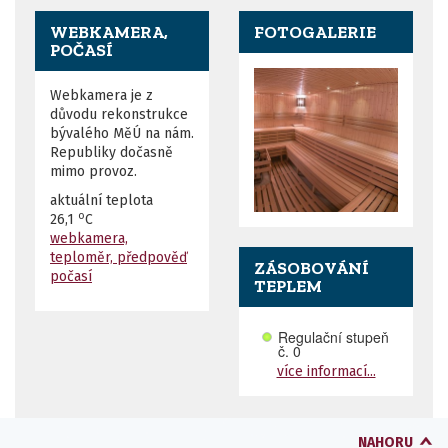
WEBKAMERA,
FOTOGALERIE
POČASÍ
Webkamera je z
důvodu rekonstrukce
bývalého MěÚ na nám.
Republiky dočasně
mimo provoz.
aktuální teplota
o
26,1
C
webkamera,
teploměr, předpověď
ZÁSOBOVÁNÍ
počasí
TEPLEM
více informací...
NAHORU