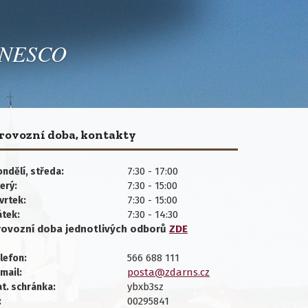
 UNESCO
rovozní doba, kontakty
7:30 - 17:00
ndělí, středa:
7:30 - 15:00
erý:
7:30 - 15:00
vrtek:
7:30 - 14:30
átek:
rovozní doba jednotlivých
odborů
ZDE
566 688 111
lefon:
posta@zdarns.cz
mail:
ybxb3sz
t. schránka:
00295841
: