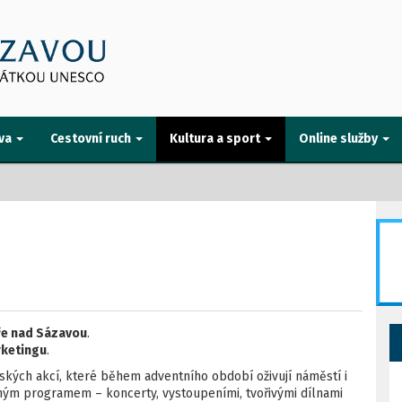
va
Cestovní ruch
Kultura a sport
Online služby
ře nad Sázavou
.
rketingu
.
nských akcí, které během adventního období oživují náměstí i
dným programem – koncerty, vystoupeními, tvořivými dílnami