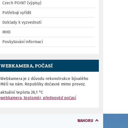
Czech POINT (výpisy)
Potřebuji vyřídit
Doklady k vyzvednutí
MHD
Poskytování informací
WEBKAMERA, POČASÍ
Webkamera je z důvodu rekonstrukce bývalého
MěÚ na nám. Republiky dočasně mimo provoz.
o
aktuální teplota
26,1
C
webkamera, teploměr, předpověď počasí
NAHORU