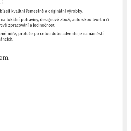
í.
zejí kvalitní řemeslné a originální výrobky.
 lokální potraviny, designové zboží, autorskou tvorbu či
ivé zpracování a jedinečnost.
né míře, protože po celou dobu adventu je na náměstí
táncích.
jem