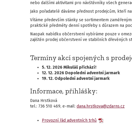
nebo dalšími aktivitami pro návštěvníky všech generac
Jako pořadatelé dáváme přednost prodejcům, kteří nabí
Vítáme především stánky se sortimentem zaměřeným na
praktické předměty denní spotřeby s důrazem na poct
Naopak nabídku občerstvení vybíráme pouze v omeze
zajištěn prodej občerstvení ve stabilních dřevěných s
Termíny akcí spojených s prode
5. 12. 2026 Mikuláš přichází!
12. 12. 2026 Dopolední adventní jarmark
19. 12. Odpolední adventní jarmark
Informace, přihlášky:
Dana Hrstková
tel.: 736 510 469, e-mail:
dana.hrstkova@zdarns.cz
Provozní řád adventních trhů