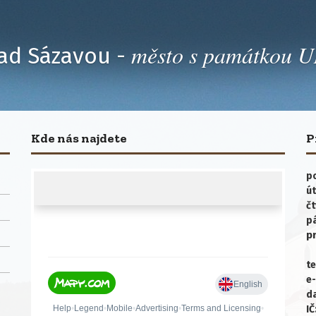
město s památkou
ad Sázavou -
Kde nás najdete
P
po
út
čt
p
p
te
e-
da
IČ