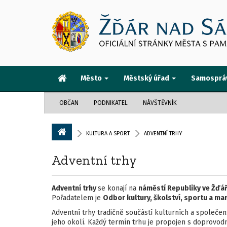
Město
Městský úřad
Samosprá
OBČAN
PODNIKATEL
NÁVŠTĚVNÍK
KULTURA A SPORT
ADVENTNÍ TRHY
Adventní trhy
Adventní trhy
se konají na
náměstí Republiky ve Žďá
Pořadatelem je
Odbor kultury, školství, sportu a ma
Adventní trhy tradičně součástí kulturních a společe
jeho okolí. Každý termín trhu je propojen s doprovo