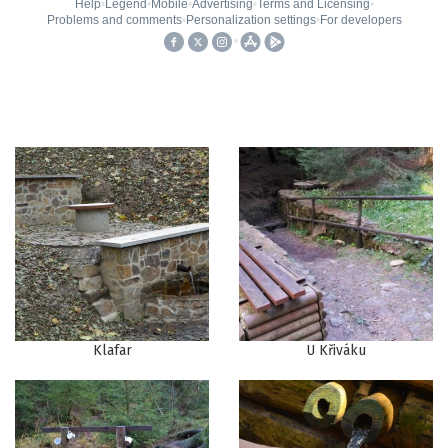
Klafar
U Křiváku