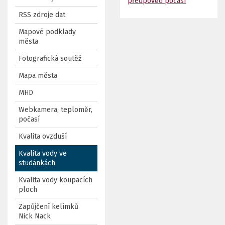
předpověď počasí
RSS zdroje dat
Mapové podklady
města
Fotografická soutěž
Mapa města
MHD
Webkamera, teploměr,
počasí
Kvalita ovzduší
Kvalita vody ve
studánkách
Kvalita vody koupacích
ploch
Zapůjčení kelímků
Nick Nack