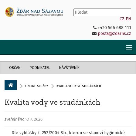
CZ
EN
+420 566 688 111
posta@zdarns.cz
Tog
nav
OBČAN
PODNIKATEL
NÁVŠTĚVNÍK
ONLINE SLUŽBY
KVALITA VODY VE STUDÁNKÁCH
Kvalita vody ve studánkách
zveřejněno: 8. 7. 2026
Dle vyhlášky č. 252/2004 Sb., kterou se stanoví hygienické