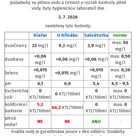
požadavky na pitnou vodu a četnost a rozsah kontroly pitné
vody, byly hygienickou laboratoří dne
2. 7. 2026
naměřeny tyto hodnoty:
Klafar
U Křiváku
Salvátorka
norma
max.
50
dusičnany
23
mg/l
9,2
mg/l
2,9
mg/l
mg/l
<0,06
max.
0,50
dusitany
<0,06
mg/l
<0,06
mg/l
mg/l
mg/l
<0,015
<0,015
max.
0,20
železo
<0,015
mg/l
mg/l
mg/l
mg/l
pH
6,1
6,0
5,4
6,5 - 9,5
Escherichia
0
0
max.
0
0
KTJ/100ml
coli
KTJ/100ml
KTJ/100ml
KTJ/100ml
koliformní
5,2
0
max.
0
66,3
KTJ/100ml
bakterie
KTJ/100ml
KTJ/100ml
KTJ/100ml
pitná
-
NE
NE
ANO
voda?
Kvalita vody je garantována pouze v den odběru. Studánky