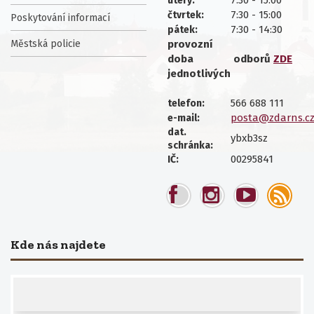
7:30 - 15:00
úterý:
7:30 - 15:00
čtvrtek:
Poskytování informací
7:30 - 14:30
pátek:
Městská policie
provozní
doba
odborů
ZDE
jednotlivých
566 688 111
telefon:
posta@zdarns.c
e-mail:
dat.
ybxb3sz
schránka:
00295841
IČ:
Kde nás najdete