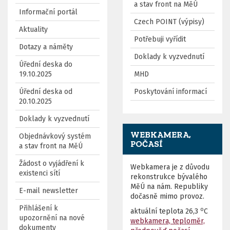
a stav front na MěÚ
Informační portál
Czech POINT (výpisy)
Aktuality
Potřebuji vyřídit
Dotazy a náměty
Doklady k vyzvednutí
Úřední deska do
19.10.2025
MHD
Úřední deska od
Poskytování informací
20.10.2025
Doklady k vyzvednutí
WEBKAMERA,
Objednávkový systém
POČASÍ
a stav front na MěÚ
Žádost o vyjádření k
Webkamera je z důvodu
existenci sítí
rekonstrukce bývalého
MěÚ na nám. Republiky
E-mail newsletter
dočasně mimo provoz.
Přihlášení k
o
aktuální teplota
26,3
C
upozornění na nové
webkamera, teploměr,
dokumenty