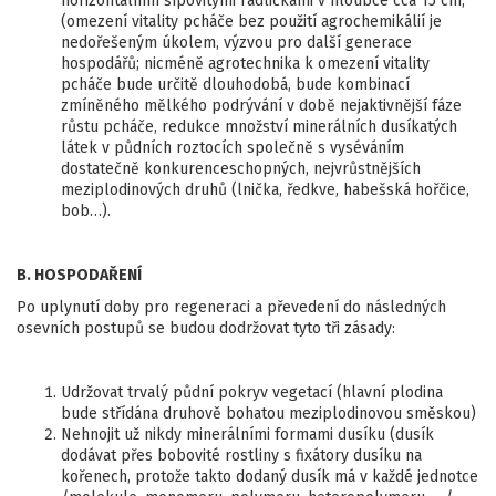
horizontálním šípovitými radličkami v hloubce cca 15 cm;
(omezení vitality pcháče bez použití agrochemikálií je
nedořešeným úkolem, výzvou pro další generace
hospodářů; nicméně agrotechnika k omezení vitality
pcháče bude určitě dlouhodobá, bude kombinací
zmíněného mělkého podrývání v době nejaktivnější fáze
růstu pcháče, redukce množství minerálních dusíkatých
látek v půdních roztocích společně s vyséváním
dostatečně konkurenceschopných, nejvrůstnějších
meziplodinových druhů (lnička, ředkve, habešská hořčice,
bob…).
B. HOSPODAŘENÍ
Po uplynutí doby pro regeneraci a převedení do následných
osevních postupů se budou dodržovat tyto tři zásady:
Udržovat trvalý půdní pokryv vegetací (hlavní plodina
bude střídána druhově bohatou meziplodinovou směskou)
Nehnojit už nikdy minerálními formami dusíku (dusík
dodávat přes bobovité rostliny s fixátory dusíku na
kořenech, protože takto dodaný dusík má v každé jednotce