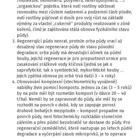
/molekule, monomeru, polymeru, heteropolymeru, …/
„organickou“ pojistku, která nutí rostliny udržovat
rovnováhu mezi růstem nadzemní a podzemní části plodin,
nutí rostliny půjčovat si dusík pro svůj růst na základě
výměny za vlastní „cukerné“ produkty realizované v zóně
kořenů, čímž je zajišťována stálá obnova fyzikálního stavu
půdy).
Regenerující půdu neorat, protože orba půdy vrací už
dosažený stav regenerace půdy do stavu původní
degradace; orba půdy má devastující účinek na půdní
houby, jejichž regenerace je pro propustnost ornice pro
zasakování srážkové vody klíčová (jedná se jak o
saprofytické, tak o symbiotické, mykorhitické houby …
jejich zpětná obnova po orbě trvá další 3 - 4 roky)
Obnovování komplexní (stechiometricky vyvážené)
nabídky živin pomocí kompostu. Jednou za čas (3 – 5 roků)
by na pole měl být rozmetán kompost (v dávce 20 – 40
t/ha). Neměl by se zapravovat do půdy, ale měl by se
rozhodit na povrch v době, kdy se zapojuje porost
druhově bohatých meziplodin – kompost propadne na
povrch půdy, není fotochemicky rozkládán slunečním
zářením a přes půdní bezobratlé se dostane do půdy. Pro
regenerační zemědělství, které nastupuje po letech půdní
degradace a vyčerpání zásob mikroprvků, je to operace