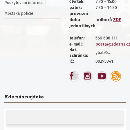
7:30 - 15:00
čtvrtek:
Poskytování informací
7:30 - 14:30
pátek:
Městská policie
provozní
doba
odborů
ZDE
jednotlivých
566 688 111
telefon:
posta@zdarns.c
e-mail:
dat.
ybxb3sz
schránka:
00295841
IČ:
Kde nás najdete