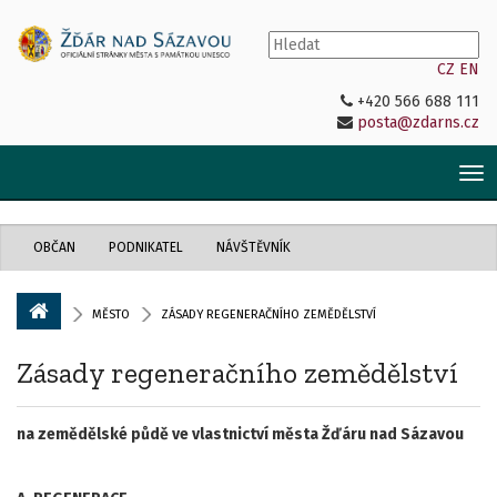
CZ
EN
+420 566 688 111
posta@zdarns.cz
Tog
nav
OBČAN
PODNIKATEL
NÁVŠTĚVNÍK
MĚSTO
ZÁSADY REGENERAČNÍHO ZEMĚDĚLSTVÍ
Zásady regeneračního zemědělství
na zemědělské půdě ve vlastnictví města Žďáru nad Sázavou