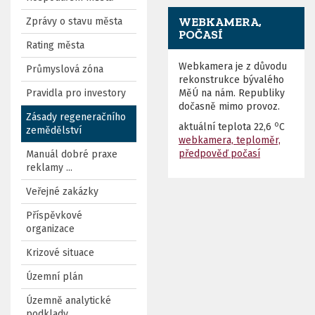
WEBKAMERA,
Zprávy o stavu města
POČASÍ
Rating města
Webkamera je z důvodu
Průmyslová zóna
rekonstrukce bývalého
Pravidla pro investory
MěÚ na nám. Republiky
dočasně mimo provoz.
Zásady regeneračního
o
aktuální teplota
22,6
C
zemědělství
webkamera, teploměr,
předpověď počasí
Manuál dobré praxe
reklamy ...
Veřejné zakázky
Příspěvkové
organizace
Krizové situace
Územní plán
Územně analytické
podklady