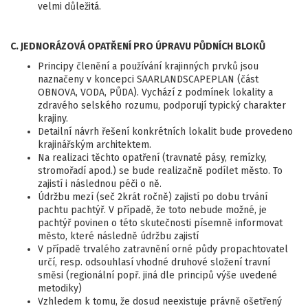
velmi důležitá.
C. JEDNORÁZOVÁ OPATŘENÍ PRO ÚPRAVU PŮDNÍCH BLOKŮ
Principy členění a používání krajinných prvků jsou
naznačeny v koncepci SAARLANDSCAPEPLAN (část
OBNOVA, VODA, PŮDA). Vychází z podmínek lokality a
zdravého selského rozumu, podporují typický charakter
krajiny.
Detailní návrh řešení konkrétních lokalit bude provedeno
krajinářským architektem.
Na realizaci těchto opatření (travnaté pásy, remízky,
stromořadí apod.) se bude realizačně podílet město. To
zajistí i následnou péči o ně.
Údržbu mezí (seč 2krát ročně) zajistí po dobu trvání
pachtu pachtýř. V případě, že toto nebude možné, je
pachtýř povinen o této skutečnosti písemně informovat
město, které následně údržbu zajistí
V případě trvalého zatravnění orné půdy propachtovatel
určí, resp. odsouhlasí vhodné druhové složení travní
směsi (regionální popř. jiná dle principů výše uvedené
metodiky)
Vzhledem k tomu, že dosud neexistuje právně ošetřený