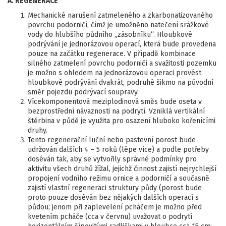
A. REGENERACE
Mechanické narušení zatmeleného a zkarbonatizovaného
povrchu podorničí, čímž je umožněno natečení srážkové
vody do hlubšího půdního „zásobníku“. Hloubkové
podrývání je jednorázovou operací, která bude provedena
pouze na začátku regenerace. V případě kombinace
silného zatmelení povrchu podorničí a svažitosti pozemku
je možno s ohledem na jednorázovou operaci provést
hloubkové podrývání dvakrát, podruhé šikmo na původní
směr pojezdu podrývací soupravy.
Vícekomponentová meziplodinová směs bude oseta v
bezprostřední návaznosti na podrytí. Vzniklá vertikální
štěrbina v půdě je využita pro osazení hluboko kořenícími
druhy.
Tento regenerační luční nebo pastevní porost bude
udržován dalších 4 – 5 roků (lépe více) a podle potřeby
doséván tak, aby se vytvořily správné podmínky pro
aktivitu všech druhů žížal, jejichž činnost zajistí nejrychlejší
propojení vodního režimu ornice a podorničí a současně
zajistí vlastní regeneraci struktury půdy (porost bude
proto pouze doséván bez nějakých dalších operací s
půdou; jenom při zaplevelení pcháčem je možno před
kvetením pcháče (cca v červnu) uvažovat o podrytí