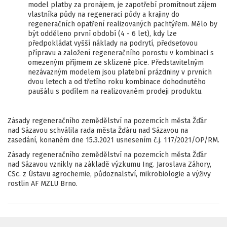
model platby za pronájem, je zapotřebí promítnout zájem
vlastníka půdy na regeneraci půdy a krajiny do
regeneračních opatření realizovaných pachtýřem. Mělo by
být odděleno první období (4 - 6 let), kdy lze
předpokládat vyšší náklady na podrytí, předseťovou
přípravu a založení regeneračního porostu v kombinaci s
omezeným příjmem ze sklizené píce. Představitelným
nezávazným modelem jsou platební prázdniny v prvních
dvou letech a od třetího roku kombinace dohodnutého
paušálu s podílem na realizovaném prodeji produktu.
Zásady regeneračního zemědělství na pozemcích města Žďár
nad Sázavou schválila rada města Žďáru nad Sázavou na
zasedání, konaném dne 15.3.2021 usnesením č.j. 117/2021/OP/RM.
Zásady regeneračního zemědělství na pozemcích města Žďár
nad Sázavou vznikly na základě výzkumu Ing. Jaroslava Záhory,
CSc. z Ústavu agrochemie, půdoznalství, mikrobiologie a výživy
rostlin AF MZLU Brno.