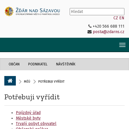
CZ
EN
+420 566 688 111
posta@zdarns.cz
Tog
nav
OBČAN
PODNIKATEL
NÁVŠTĚVNÍK
MĚÚ
POTŘEBUJI VYŘÍDIT
Potřebuji vyřídit
Pojízdný úřad
Městské byty
Trvalý pobyt obyvatel