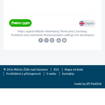
© 2024
Město Žďár nad Sázavou
RSS
Mapa stránek
Prohlášení o přístupnosti
O webu
Kontakty
made by
Jiří Pavlíček