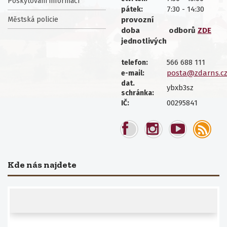
Poskytování informací
7:30 - 14:30
pátek:
Městská policie
provozní
doba
odborů
ZDE
jednotlivých
566 688 111
telefon:
posta@zdarns.c
e-mail:
dat.
ybxb3sz
schránka:
00295841
IČ:
Kde nás najdete