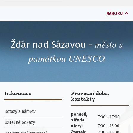
NAHORU
město s
Žďár nad Sázavou -
památkou UNESCO
Informace
Provozní doba,
kontakty
Dotazy a náměty
pondělí,
7:30 - 17:00
středa:
Užitečné odkazy
7:30 - 15:00
úterý:
7:30 - 15:00
čtvrtek: