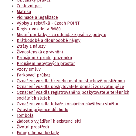
Občanský průkaz
Cestovní pas
Matrika
Vidimace a legalizace
Výpisy z rejstříků - Czech POINT
Registr vozidel a řidičů
Místní poplatky - za odpad, ze psů a z pobytu
Krátkodobé a dlouhodobé nájmy
Ztráty a nálezy
Živnostenská oprávnění
Pronájem / prodej pozemku
Pronájem nebytových prostor
Vzory smluv
Parkovací průkaz
Označení vozidla řízeného osobou sluchově postiženou
Označení vozidla poskytovatele domácí zdravotní péče
Označení vozidla registrovaného poskytovatele terénních
sociálních služeb
Označení vozidla lékaře konajícího návštěvní službu
Zvláštní příjemce důchodu
Tombola
Žádost o vyjádření k existenci sítí
Životní prostředí
Fotografie na doklady