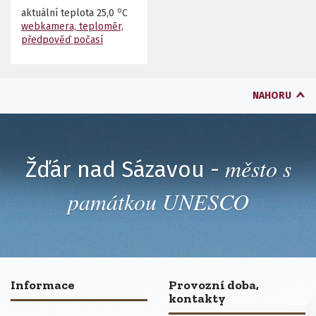
o
aktuální teplota
25,0
C
webkamera, teploměr,
předpověď počasí
NAHORU
město s
Žďár nad Sázavou -
památkou UNESCO
Informace
Provozní doba,
kontakty