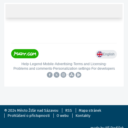
© 2024
Město Žďár nad Sázavou
RSS
Mapa stránek
Prohlášení o přístupnosti
O webu
Kontakty
made by
Jiří Pavlíček