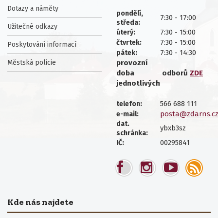
Dotazy a náměty
pondělí,
7:30 - 17:00
středa:
Užitečné odkazy
7:30 - 15:00
úterý:
7:30 - 15:00
čtvrtek:
Poskytování informací
7:30 - 14:30
pátek:
Městská policie
provozní
doba
odborů
ZDE
jednotlivých
566 688 111
telefon:
posta@zdarns.c
e-mail:
dat.
ybxb3sz
schránka:
00295841
IČ:
Kde nás najdete