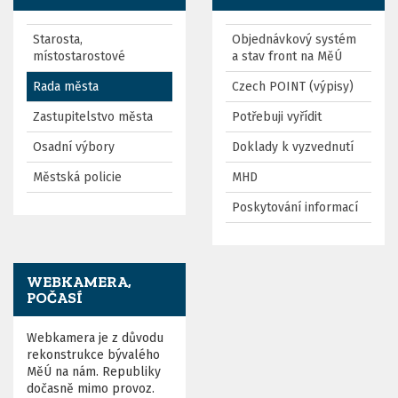
Starosta,
Objednávkový systém
místostarostové
a stav front na MěÚ
Rada města
Czech POINT (výpisy)
Zastupitelstvo města
Potřebuji vyřídit
Osadní výbory
Doklady k vyzvednutí
Městská policie
MHD
Poskytování informací
WEBKAMERA,
POČASÍ
Webkamera je z důvodu
rekonstrukce bývalého
MěÚ na nám. Republiky
dočasně mimo provoz.