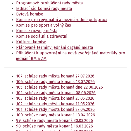
Programové prohlášení rady města
Jednací řád komisí rady města
Bytová komise
Komise pro regionální a mezinárodní spolupráci
Komise pro sport a volný čas
Komise rozvoje města
Komise sociální a zdravotní
Kulturní komise
Plánované termíny jednání orgánů města
Přihlášení k upozornění na nově zveřejněné materiály pro
jednání RM a ZM
107. schůze rady města konaná 27.07.2026
106. schůze rady města konaná 13.07.2026
105. schůze rady města konaná dne 22.06.2026
104. schůze rady města konaná 08.06.2026
103. schůze rady města konaná 25.05.2026
102. schůze rady města konaná 11.05.2026
101. schůze rady města konaná 27.04.2026
100. schůze rady města konaná 13.04.2026
99. schůze rady města konaná 30.03.2026
98. schůze rady města konaná 16.03.2026