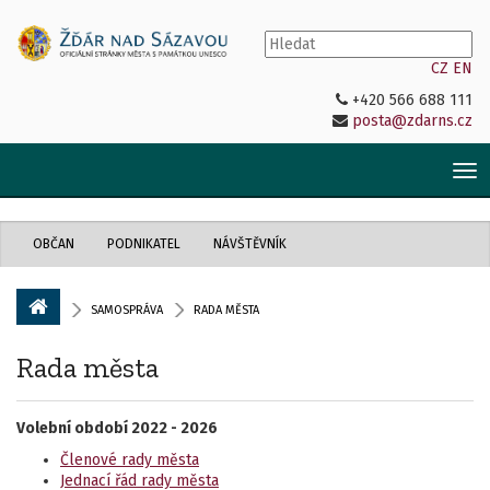
CZ
EN
+420 566 688 111
posta@zdarns.cz
Tog
nav
OBČAN
PODNIKATEL
NÁVŠTĚVNÍK
SAMOSPRÁVA
RADA MĚSTA
Rada města
Volební období 2022 - 2026
Členové rady města
Jednací řád rady města