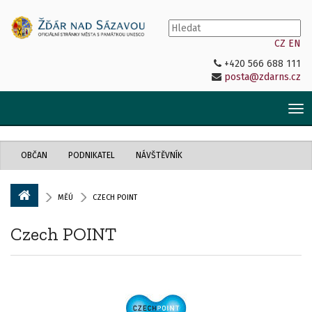
CZ
EN
+420 566 688 111
posta@zdarns.cz
Tog
nav
OBČAN
PODNIKATEL
NÁVŠTĚVNÍK
MĚÚ
CZECH POINT
Czech POINT