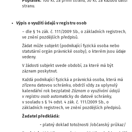
Poplatek:
100 Kč za první stranu, 30 Kč za každou další
stranu.
Výpis o využití údajů v registru osob
– dle § 14 zák. č. 111/2009 Sb., o základních registrech,
ve znění pozdějších předpisů.
Žádat může subjekt (podnikající fyzická osoba nebo
statutární orgán právnické osoby), o kterém jsou údaje
vedeny.
V žádosti subjekt uvede období, za které má být
záznam poskytnut.
Každá podnikající fyzická a právnická osoba, která má
zřízenu datovou schránku, obdrží vždy za uplynulý
kalendářní rok bezplatně
Záznam o využívání údajů
v registru osob
automaticky do datové schránky,
v souladu s § 14 odst. 4 zák. č. 111/2009 Sb., o
základních registrech, ve znění pozdějších předpisů.
Žadatel předkládá:
-
platný doklad totožnosti /občanský průkaz/