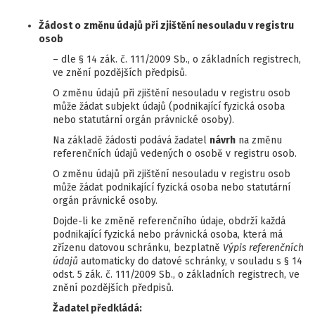
Žádost o
změnu údajů při zjištění nesouladu v registru
osob
– dle § 14 zák. č. 111/2009 Sb., o základních registrech,
ve znění pozdějších předpisů.
O změnu údajů při zjištění nesouladu v registru osob
může žádat subjekt údajů (podnikající fyzická osoba
nebo statutární orgán právnické osoby).
Na základě žádosti podává žadatel
návrh
na změnu
referenčních údajů vedených o osobě v registru osob.
O změnu údajů při zjištění nesouladu v registru osob
může žádat podnikající fyzická osoba nebo statutární
orgán právnické osoby.
Dojde-li ke změně referenčního údaje, obdrží každá
podnikající fyzická nebo právnická osoba, která má
zřízenu datovou schránku, bezplatně
Výpis referenčních
údajů
automaticky do datové schránky, v souladu s § 14
odst. 5 zák. č. 111/2009 Sb., o základních registrech, ve
znění pozdějších předpisů.
Žadatel předkládá: