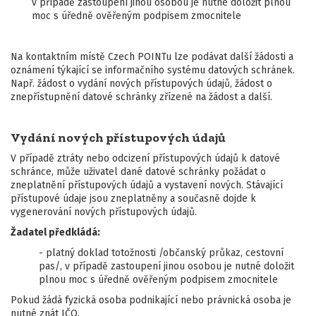
v případě zastoupení jinou osobou je nutné doložit plnou
moc s úředně ověřeným podpisem zmocnitele
Na kontaktním místě Czech POINTu lze podávat další žádosti a
oznámení týkající se informačního systému datových schránek.
Např. žádost o vydání nových přístupových údajů, žádost o
znepřístupnění datové schránky zřízené na žádost a další.
Vydání nových přístupových údajů
V případě ztráty nebo odcizení přístupových údajů k datové
schránce, může uživatel dané datové schránky požádat o
zneplatnění přístupových údajů a vystavení nových. Stávající
přístupové údaje jsou zneplatněny a současně dojde k
vygenerování nových přístupových údajů.
Žadatel předkládá:
- platný doklad totožnosti /občanský průkaz, cestovní
pas/, v případě zastoupení jinou osobou je nutné doložit
plnou moc s úředně ověřeným podpisem zmocnitele
Pokud žádá fyzická osoba podnikající nebo právnická osoba je
nutné znát IČO.