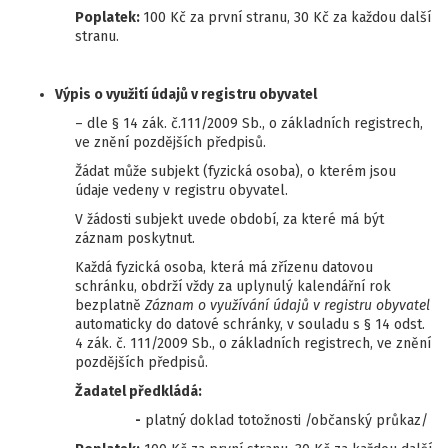
Poplatek:
100 Kč za první stranu, 30 Kč za každou další
stranu.
Výpis o využití údajů v registru obyvatel
– dle § 14 zák. č.111/2009 Sb., o základních registrech,
ve znění pozdějších předpisů.
Žádat může subjekt (fyzická osoba), o kterém jsou
údaje vedeny v registru obyvatel.
V žádosti subjekt uvede období, za které má být
záznam poskytnut.
Každá fyzická osoba, která má zřízenu datovou
schránku, obdrží vždy za uplynulý kalendářní rok
bezplatně
Záznam o využívání údajů v registru obyvatel
automaticky do datové schránky, v souladu s § 14 odst.
4 zák. č. 111/2009 Sb., o základních registrech, ve znění
pozdějších předpisů.
Žadatel předkládá:
-
platný doklad totožnosti /občanský průkaz/