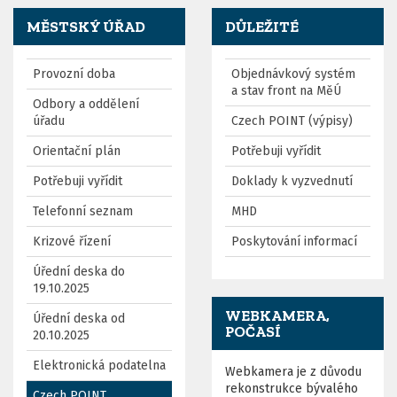
MĚSTSKÝ ÚŘAD
DŮLEŽITÉ
Provozní doba
Objednávkový systém
a stav front na MěÚ
Odbory a oddělení
úřadu
Czech POINT (výpisy)
Orientační plán
Potřebuji vyřídit
Potřebuji vyřídit
Doklady k vyzvednutí
Telefonní seznam
MHD
Krizové řízení
Poskytování informací
Úřední deska do
19.10.2025
WEBKAMERA,
Úřední deska od
POČASÍ
20.10.2025
Elektronická podatelna
Webkamera je z důvodu
rekonstrukce bývalého
Czech POINT