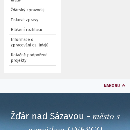
úřady
Žďárský zpravodaj
Tiskové zprávy
Hlášení rozhlasu
Informace o
zpracování os. údajů
Dotačně podpořené
projekty
NAHORU
město s
Žďár nad Sázavou -
památkou UNESCO