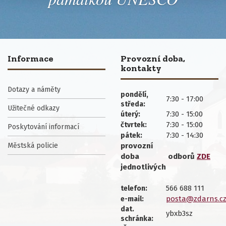
Informace
Provozní doba,
kontakty
Dotazy a náměty
pondělí,
7:30 - 17:00
středa:
Užitečné odkazy
7:30 - 15:00
úterý:
7:30 - 15:00
čtvrtek:
Poskytování informací
7:30 - 14:30
pátek:
Městská policie
provozní
doba
odborů
ZDE
jednotlivých
566 688 111
telefon:
posta@zdarns.c
e-mail:
dat.
ybxb3sz
schránka: