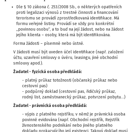
Dle § 10 zákona č. 253/2008 Sb., o některých opatřeních
proti legalizaci výnosů z trestné činnosti a financování
terorismu se provádí zprostředkovaná identifikace. Má
formu veřejné listiny. Provádí se vždy pro konkrétní
„povinnou osobu“, a to buď na její žádost, nebo na žádost
jejího klienta – osoby, která má být identifikována.
Forma žádosti – písemně nebo ústně.
V žádosti musí být uveden účel identifikace (např. založení
účtu, uzavření smlouvy o úvěru, leasingu, jiné obchodní
smlouvy apod.).
Žadatel - fyzická osoba předkládá:
- platný průkaz totožnosti (občanský průkaz nebo
cestovní pas)
- podpůrný doklad (cestovní pas, řidičský průkaz,
rodný list, zaměstnanecký průkaz, potvrzení pobytu…)
Žadatel - právnická osoba předkládá:
- výpis z platného rejstříku, v němž je právnická osoba
povinně evidována (např. Obchodní rejstřík, Rejstřík
živnostenského podnikání nebo jiného platného
dokladu prokazujícího její existenci. Takový doklad musí