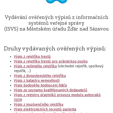
Vydávání ověřených výpisů z informačních
systémů veřejné správy
(ISVS) na Městském úřadu Žďár nad Sázavou
Druhy vydávaných ověřených výpisů:
Výpis z rejstříku trestů
Výpis z rejstříku trestů pro právnickou osobu
Výpis z veřejného rejstříku
(obchodní rejstřík, spolkový
rejstřík, ...)
Výpis z živnostenského rejstříku
Výpis z katastru nemovitostí
Výpis bodového hodnocení řidiče
Výpis ze seznamu kvalifikovaných dodavatelů
Výpis z registru účastníků provozu modulu autovraků
ISOH
Výpis z insolvenčního rejstříku
Výpis elektronických receptů pacienta