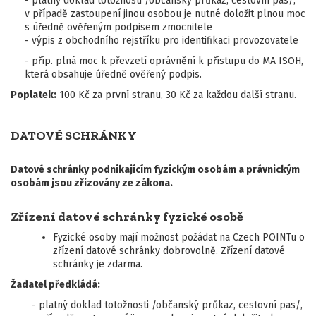
- platný doklad totožnosti /občanský průkaz, cestovní pas/,
v případě zastoupení jinou osobou je nutné doložit plnou moc
s úředně ověřeným podpisem zmocnitele
- výpis z obchodního rejstříku pro identifikaci provozovatele
- příp. plná moc k převzetí oprávnění k přístupu do MA ISOH,
která obsahuje úředně ověřený podpis.
Poplatek:
100 Kč za první stranu, 30 Kč za každou další stranu.
DATOVÉ SCHRÁNKY
Datové schránky podnikajícím fyzickým osobám a právnickým
osobám jsou zřizovány ze zákona.
Zřízení datové schránky fyzické osobě
Fyzické osoby mají možnost požádat na Czech POINTu o
zřízení datové schránky dobrovolně. Zřízení datové
schránky je zdarma.
Žadatel předkládá:
- platný doklad totožnosti /občanský průkaz, cestovní pas/,