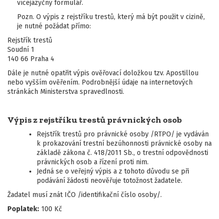
vícejazyčný formulář.
Pozn. O výpis z rejstříku trestů, který má být použit v cizině,
je nutné požádat přímo:
Rejstřík trestů
Soudní 1
140 66 Praha 4
Dále je nutné opatřit výpis ověřovací doložkou tzv. Apostillou
nebo vyšším ověřením. Podrobnější údaje na internetových
stránkách Ministerstva spravedlnosti.
Výpis z rejstříku trestů právnických osob
Rejstřík trestů pro právnické osoby /RTPO/ je vydáván
k prokazování trestní bezúhonnosti právnické osoby na
základě zákona č. 418/2011 Sb., o trestní odpovědnosti
právnických osob a řízení proti nim.
Jedná se o veřejný výpis a z tohoto důvodu se při
podávání žádosti neověřuje totožnost žadatele.
Žadatel musí znát IČO /identifikační číslo osoby/.
Poplatek:
100 Kč