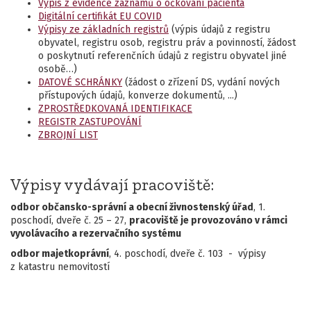
Výpis z evidence záznamů o očkování pacienta
Digitální certifikát EU COVID
Výpisy ze základních registrů
(výpis údajů z registru
obyvatel, registru osob, registru práv a povinností, žádost
o poskytnutí referenčních údajů z registru obyvatel jiné
osobě…)
DATOVÉ SCHRÁNKY
(žádost o zřízení DS, vydání nových
přístupových údajů, konverze dokumentů, ...)
ZPROSTŘEDKOVANÁ IDENTIFIKACE
REGISTR ZASTUPOVÁNÍ
ZBROJNÍ LIST
Výpisy vydávají pracoviště:
odbor občansko-správní a obecní živnostenský úřad
, 1.
poschodí, dveře č. 25 – 27,
pracoviště je provozováno v rámci
vyvolávacího a rezervačního systému
odbor majetkoprávní
, 4. poschodí, dveře č. 103 - výpisy
z katastru nemovitostí