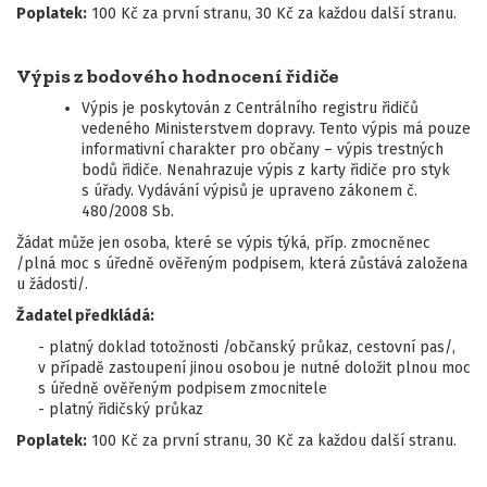
Poplatek:
100 Kč za první stranu, 30 Kč za každou další stranu.
Výpis z bodového hodnocení řidiče
Výpis je poskytován z Centrálního registru řidičů
vedeného Ministerstvem dopravy. Tento výpis má pouze
informativní charakter pro občany – výpis trestných
bodů řidiče. Nenahrazuje výpis z karty řidiče pro styk
s úřady. Vydávání výpisů je upraveno zákonem č.
480/2008 Sb.
Žádat může jen osoba, které se výpis týká, příp. zmocněnec
/plná moc s úředně ověřeným podpisem, která zůstává založena
u žádosti/.
Žadatel předkládá:
- platný doklad totožnosti /občanský průkaz, cestovní pas/,
v případě zastoupení jinou osobou je nutné doložit plnou moc
s úředně ověřeným podpisem zmocnitele
- platný řidičský průkaz
Poplatek:
100 Kč za první stranu, 30 Kč za každou další stranu.