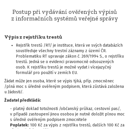
Postup při vydávání ověřených výpisů
z informačních systémů veřejné správy
Výpis z rejstříku trestů
Rejstřík trestů /RT/ je instituce, která ve svých databázích
soustřeďuje všechny trestní záznamy z území ČR.
Problematiku RT upravuje zákon č. 269/1994 S., o rejstříku
trestů. Jedná se o evidenci pravomocně odsouzených
osob. K rejstříku trestů je možné vydat i vícejazyčný
formulář pro použití v zemích EU.
Žádat může jen osoba, které se výpis týká, příp. zmocněnec
/plná moc s úředně ověřeným podpisem, která zůstává založena
u žádosti/.
Žadatel předkládá:
- platný doklad totožnosti /občanský průkaz, cestovní pas/,
v případě zastoupení jinou osobou je nutné doložit plnou moc
s úředně ověřeným podpisem zmocnitele
Poplatek:
100 Kč za výpis z rejstříku trestů, dalších 100 Kč za