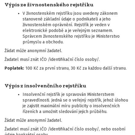
Výpis ze živnostenského rejstříku
V živnostenském rejstříku jsou uvedeny zákonem
stanovené základní údaje o podnikateli a jeho
živnostenském oprávnění. Rejstřík je veden v
elektronické podobě a je veřejným seznamem.
Správcem živnostenského rejstříku je Ministerstvo
průmyslu a obchodu.
Žádat může anonymní žadatel.
Žadatel musí znát IČO /identifikační číslo osoby/.
Poplatek:
100 Kč za první stranu, 30 Kč za každou další stranu.
Výpis z insolvenčního rejstříku
Insolvenční rejstřík je spravován Ministerstvem
spravedlnosti. Jedná se o veřejný rejstřík, jehož úlohou
je zajistit maximální míru publicity o insolvenčních
řízeních a umožnit sledování jejich průběhu.
Žádat může anonymní žadatel.
Žadatel musí znát IČO /identifikační číslo osoby/, nebo osobní
údaje konkrétní osoby.