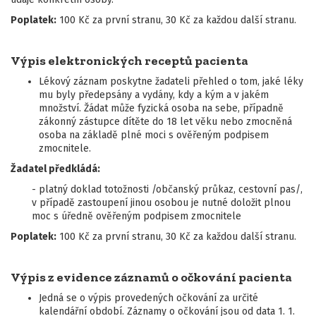
Poplatek:
100 Kč za první stranu, 30 Kč za každou další stranu.
Výpis elektronických receptů pacienta
Lékový záznam poskytne žadateli přehled o tom, jaké léky
mu byly předepsány a vydány, kdy a kým a v jakém
množství. Žádat může fyzická osoba na sebe, případně
zákonný zástupce dítěte do 18 let věku nebo zmocněná
osoba na základě plné moci s ověřeným podpisem
zmocnitele.
Žadatel předkládá:
- platný doklad totožnosti /občanský průkaz, cestovní pas/,
v případě zastoupení jinou osobou je nutné doložit plnou
moc s úředně ověřeným podpisem zmocnitele
Poplatek:
100 Kč za první stranu, 30 Kč za každou další stranu.
Výpis z evidence záznamů o očkování pacienta
Jedná se o výpis provedených očkování za určité
kalendářní období. Záznamy o očkování jsou od data 1. 1.