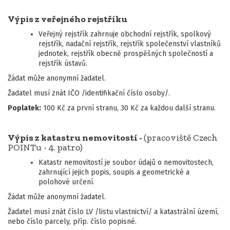
Výpis z veřejného rejstříku
Veřejný rejstřík zahrnuje obchodní rejstřík, spolkový
rejstřík, nadační rejstřík, rejstřík společenství vlastníků
jednotek, rejstřík obecně prospěšných společností a
rejstřík ústavů.
Žádat může anonymní žadatel.
Žadatel musí znát IČO /identifikační číslo osoby/.
Poplatek:
100 Kč za první stranu, 30 Kč za každou další stranu.
Výpis z katastru nemovitostí -
(pracoviště Czech
POINTu - 4. patro)
Katastr nemovitostí je soubor údajů o nemovitostech,
zahrnující jejich popis, soupis a geometrické a
polohové určení.
Žádat může anonymní žadatel.
Žadatel musí znát číslo LV /listu vlastnictví/ a katastrální území,
nebo číslo parcely, příp. číslo popisné.