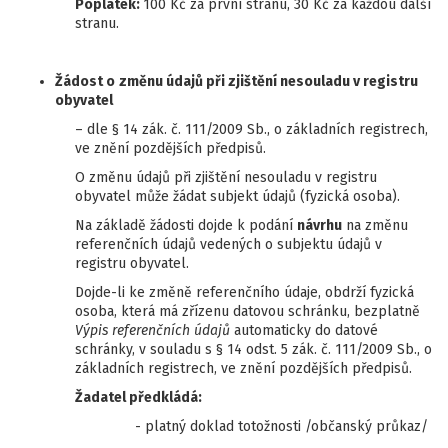
Poplatek:
100 Kč za první stranu, 30 Kč za každou další
stranu.
Žádost o
změnu údajů při zjištění nesouladu v registru
obyvatel
– dle § 14 zák. č. 111/2009 Sb., o základních registrech,
ve znění pozdějších předpisů.
O změnu údajů při zjištění nesouladu v registru
obyvatel může žádat subjekt údajů (fyzická osoba).
Na základě žádosti dojde k podání
návrhu
na změnu
referenčních údajů vedených o subjektu údajů v
registru obyvatel.
Dojde-li ke změně referenčního údaje, obdrží fyzická
osoba, která má zřízenu datovou schránku, bezplatně
Výpis referenčních údajů
automaticky do datové
schránky, v souladu s § 14 odst. 5 zák. č. 111/2009 Sb., o
základních registrech, ve znění pozdějších předpisů.
Žadatel předkládá:
- platný doklad totožnosti /občanský průkaz/