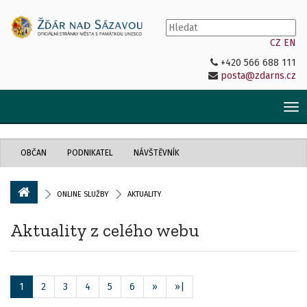
CZ
EN
+420 566 688 111
posta@zdarns.cz
Tog
nav
OBČAN
PODNIKATEL
NÁVŠTĚVNÍK
ONLINE SLUŽBY
AKTUALITY
Aktuality z celého webu
1
2
3
4
5
6
»
»|