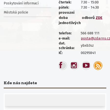
7:30 - 15:00
čtvrtek:
Poskytování informací
7:30 - 14:30
pátek:
Městská policie
provozní
doba
odborů
ZDE
jednotlivých
566 688 111
telefon:
posta@zdarns.c
e-mail:
dat.
ybxb3sz
schránka:
00295841
IČ:
Kde nás najdete