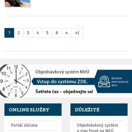
1
2
3
4
5
6
»
»|
ONLINE SLUŽBY
DŮLEŽITÉ
Portál občana
Objednávkový systém
a stav front na MěÚ