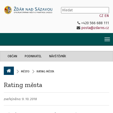
CZ
EN
+420 566 688 111
posta@zdarns.cz
Tog
nav
OBČAN
PODNIKATEL
NÁVŠTĚVNÍK
MĚSTO
RATING MĚSTA
Rating města
zveřejněno: 9. 10. 2018