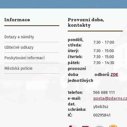
Informace
Provozní doba,
kontakty
Dotazy a náměty
pondělí,
7:30 - 17:00
středa:
Užitečné odkazy
7:30 - 15:00
úterý:
7:30 - 15:00
čtvrtek:
Poskytování informací
7:30 - 14:30
pátek:
Městská policie
provozní
doba
odborů
ZDE
jednotlivých
566 688 111
telefon:
posta@zdarns.c
e-mail:
dat.
ybxb3sz
schránka:
00295841
IČ: