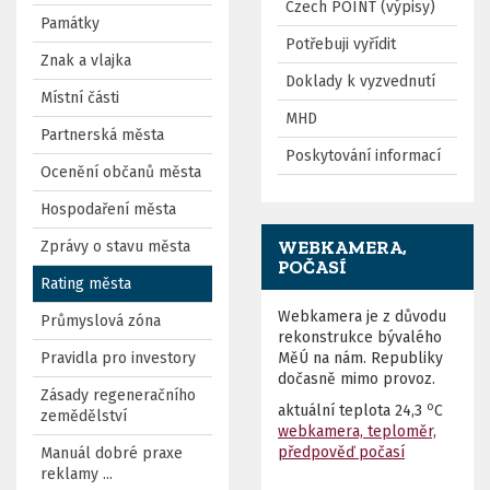
Czech POINT (výpisy)
Památky
Potřebuji vyřídit
Znak a vlajka
Doklady k vyzvednutí
Místní části
MHD
Partnerská města
Poskytování informací
Ocenění občanů města
Hospodaření města
WEBKAMERA,
Zprávy o stavu města
POČASÍ
Rating města
Webkamera je z důvodu
Průmyslová zóna
rekonstrukce bývalého
Pravidla pro investory
MěÚ na nám. Republiky
dočasně mimo provoz.
Zásady regeneračního
o
aktuální teplota
24,3
C
zemědělství
webkamera, teploměr,
předpověď počasí
Manuál dobré praxe
reklamy ...