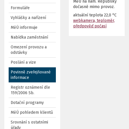
MěÚ na nám. Republiky
dočasně mimo provoz.
Formuláře
o
aktuální teplota
22,0
C
Vyhlášky a nařízení
webkamera, teploměr,
předpověď počasí
MěÚ informuje
Nabídka zaměstnání
Omezení provozu a
odstávky
Poslání a vize
Povinně zveřejňované
informace
Registr oznámení dle
159/2006 Sb.
Dotační programy
MěÚ pohledem klientů
Srovnání s ostatními
úřady