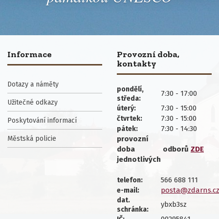
Informace
Provozní doba,
kontakty
Dotazy a náměty
pondělí,
7:30 - 17:00
středa:
Užitečné odkazy
7:30 - 15:00
úterý:
7:30 - 15:00
čtvrtek:
Poskytování informací
7:30 - 14:30
pátek:
Městská policie
provozní
doba
odborů
ZDE
jednotlivých
566 688 111
telefon:
posta@zdarns.c
e-mail:
dat.
ybxb3sz
schránka: