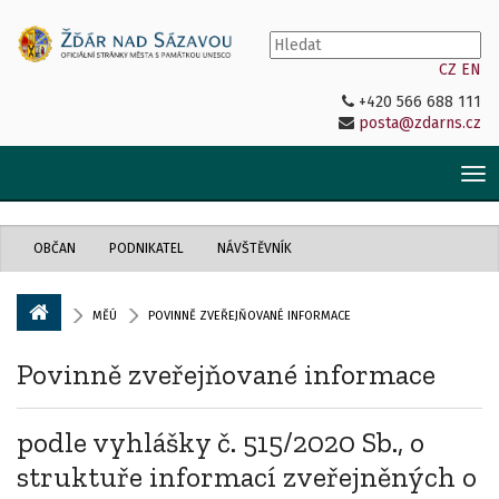
CZ
EN
+420 566 688 111
posta@zdarns.cz
Tog
nav
OBČAN
PODNIKATEL
NÁVŠTĚVNÍK
MĚÚ
POVINNĚ ZVEŘEJŇOVANÉ INFORMACE
Povinně zveřejňované informace
podle vyhlášky č. 515/2020 Sb., o
struktuře informací zveřejněných o