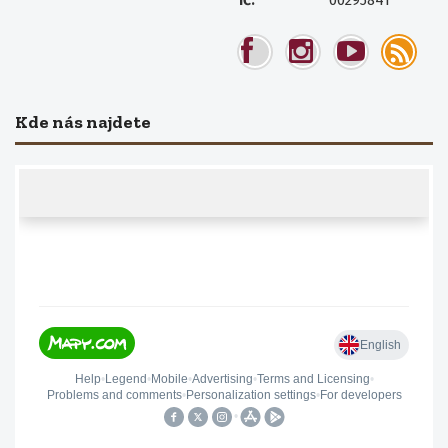
00295841
IČ:
Kde nás najdete