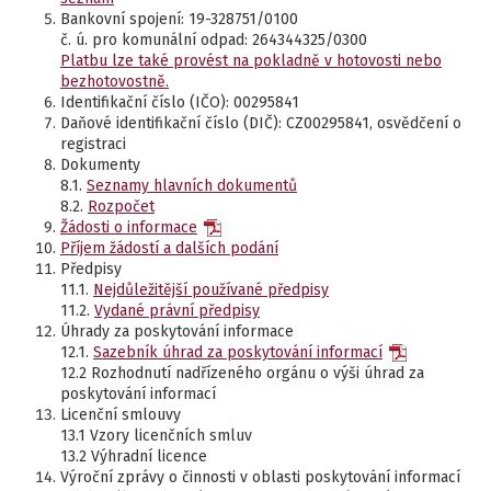
Bankovní spojení: 19-328751/0100
č. ú. pro komunální odpad: 264344325/0300
Platbu lze také provést na pokladně v hotovosti nebo
bezhotovostně.
Identifikační číslo (IČO): 00295841
Daňové identifikační číslo (DIČ): CZ00295841, osvědčení o
registraci
Dokumenty
8.1.
Seznamy hlavních dokumentů
8.2.
Rozpočet
Žádosti o informace
Příjem žádostí a dalších podání
Předpisy
11.1.
Nejdůležitější používané předpisy
11.2.
Vydané právní předpisy
Úhrady za poskytování informace
12.1.
Sazebník úhrad za poskytování informací
12.2 Rozhodnutí nadřízeného orgánu o výši úhrad za
poskytování informací
Licenční smlouvy
13.1 Vzory licenčních smluv
13.2 Výhradní licence
Výroční zprávy o činnosti v oblasti poskytování informací