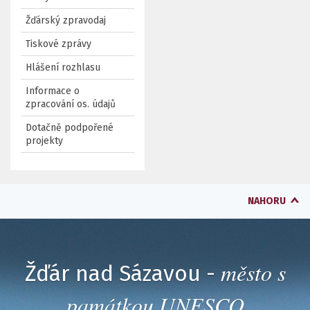
Žďárský zpravodaj
Tiskové zprávy
Hlášení rozhlasu
Informace o
zpracování os. údajů
Dotačně podpořené
projekty
NAHORU
město s
Žďár nad Sázavou -
památkou UNESCO