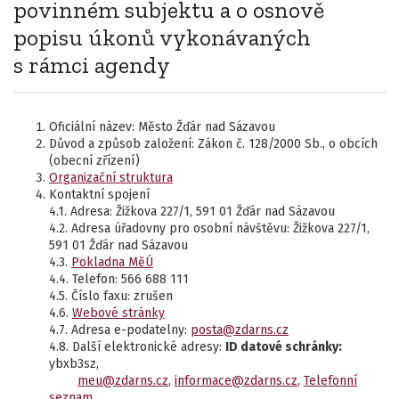
povinném subjektu a o osnově
popisu úkonů vykonávaných
s rámci agendy
Oficiální název: Město Žďár nad Sázavou
Důvod a způsob založení: Zákon č. 128/2000 Sb., o obcích
(obecní zřízení)
Organizační struktura
Kontaktní spojení
4.1. Adresa: Žižkova 227/1, 591 01 Žďár nad Sázavou
4.2. Adresa úřadovny pro osobní návštěvu: Žižkova 227/1,
591 01 Žďár nad Sázavou
4.3.
Pokladna MěÚ
4.4. Telefon: 566 688 111
4.5. Číslo faxu: zrušen
4.6.
Webové stránky
4.7. Adresa e-podatelny:
posta@zdarns.cz
4.8. Další elektronické adresy:
ID datové schránky:
ybxb3sz,
meu@zdarns.cz
,
informace@zdarns.cz
,
Telefonní
seznam