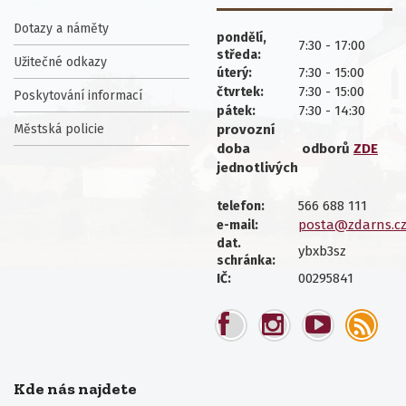
Dotazy a náměty
pondělí,
7:30 - 17:00
středa:
Užitečné odkazy
7:30 - 15:00
úterý:
7:30 - 15:00
čtvrtek:
Poskytování informací
7:30 - 14:30
pátek:
Městská policie
provozní
doba
odborů
ZDE
jednotlivých
566 688 111
telefon:
posta@zdarns.c
e-mail:
dat.
ybxb3sz
schránka:
00295841
IČ:
Kde nás najdete