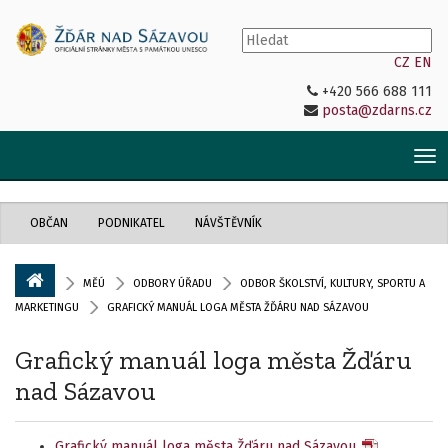
CZ
EN
+420 566 688 111
posta@zdarns.cz
Tog
nav
OBČAN
PODNIKATEL
NÁVŠTĚVNÍK
MĚÚ
ODBORY ÚŘADU
ODBOR ŠKOLSTVÍ, KULTURY, SPORTU A
MARKETINGU
GRAFICKÝ MANUÁL LOGA MĚSTA ŽĎÁRU NAD SÁZAVOU
Grafický manuál loga města Žďáru
nad Sázavou
Grafický manuál loga města Žďáru nad Sázavou