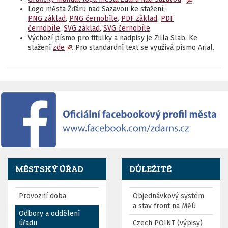
Logo města Žďáru nad Sázavou ke stažení:
PNG základ
,
PNG černobíle
,
PDF základ
,
PDF
černobíle
,
SVG základ
,
SVG černobíle
Výchozí písmo pro titulky a nadpisy je Zilla Slab. Ke
stažení
zde
. Pro standardní text se využívá písmo Arial.
MĚSTSKÝ ÚŘAD
DŮLEŽITÉ
Provozní doba
Objednávkový systém
a stav front na MěÚ
Odbory a oddělení
úřadu
Czech POINT (výpisy)