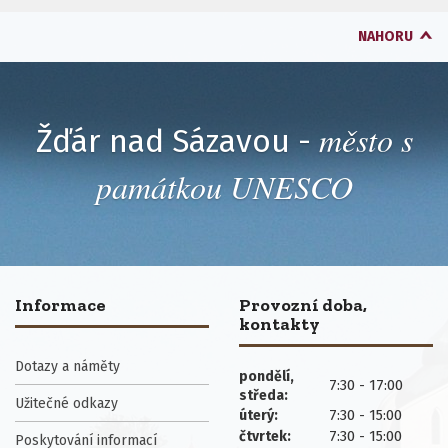
NAHORU
město s
Žďár nad Sázavou -
památkou UNESCO
Informace
Provozní doba,
kontakty
Dotazy a náměty
pondělí,
7:30 - 17:00
středa:
Užitečné odkazy
7:30 - 15:00
úterý:
7:30 - 15:00
čtvrtek:
Poskytování informací