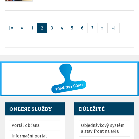
|«
«
1
2
3
4
5
6
7
»
»|
ONLINE SLUŽBY
DŮLEŽITÉ
Portál občana
Objednávkový systém
a stav front na MěÚ
Informační portál