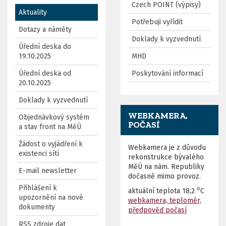
Czech POINT (výpisy)
Aktuality
Potřebuji vyřídit
Dotazy a náměty
Doklady k vyzvednutí
Úřední deska do
19.10.2025
MHD
Úřední deska od
Poskytování informací
20.10.2025
Doklady k vyzvednutí
WEBKAMERA,
Objednávkový systém
POČASÍ
a stav front na MěÚ
Žádost o vyjádření k
Webkamera je z důvodu
existenci sítí
rekonstrukce bývalého
MěÚ na nám. Republiky
E-mail newsletter
dočasně mimo provoz.
Přihlášení k
o
aktuální teplota
18,2
C
upozornění na nové
webkamera, teploměr,
dokumenty
předpověď počasí
RSS zdroje dat