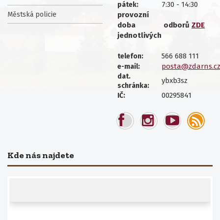
7:30 - 14:30
pátek:
Městská policie
provozní
doba
odborů
ZDE
jednotlivých
566 688 111
telefon:
posta@zdarns.c
e-mail:
dat.
ybxb3sz
schránka:
00295841
IČ:
Kde nás najdete