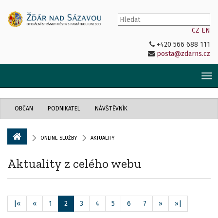
CZ
EN
+420 566 688 111
posta@zdarns.cz
Tog
nav
OBČAN
PODNIKATEL
NÁVŠTĚVNÍK
ONLINE SLUŽBY
AKTUALITY
Aktuality z celého webu
|«
«
1
2
3
4
5
6
7
»
»|