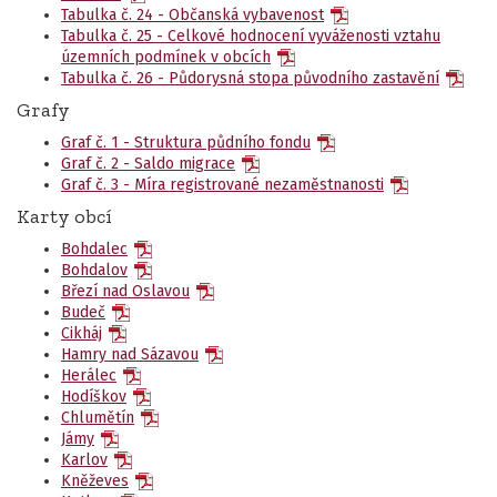
Tabulka č. 24 - Občanská vybavenost
Tabulka č. 25 - Celkové hodnocení vyváženosti vztahu
územních podmínek v obcích
Tabulka č. 26 - Půdorysná stopa původního zastavění
Grafy
Graf č. 1 - Struktura půdního fondu
Graf č. 2 - Saldo migrace
Graf č. 3 - Míra registrované nezaměstnanosti
Karty obcí
Bohdalec
Bohdalov
Březí nad Oslavou
Budeč
Cikháj
Hamry nad Sázavou
Herálec
Hodíškov
Chlumětín
Jámy
Karlov
Kněževes