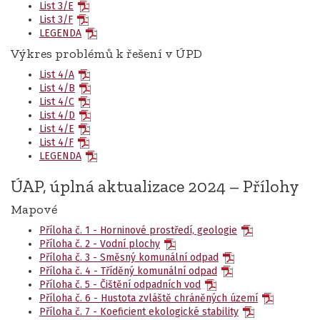
List 3/E
List 3/F
LEGENDA
Výkres problémů k řešení v ÚPD
List 4/A
List 4/B
List 4/C
List 4/D
List 4/E
List 4/F
LEGENDA
ÚAP, úplná aktualizace 2024 – Přílohy
Mapové
Příloha č. 1 - Horninové prostředí, geologie
Příloha č. 2 - Vodní plochy
Příloha č. 3 - Směsný komunální odpad
Příloha č. 4 - Tříděný komunální odpad
Příloha č. 5 - Čištění odpadních vod
Příloha č. 6 - Hustota zvláště chráněných území
Příloha č. 7 - Koeficient ekologické stability