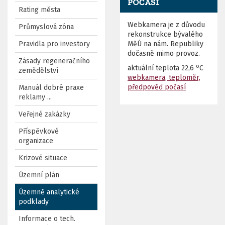
POČASÍ
Rating města
Webkamera je z důvodu
Průmyslová zóna
rekonstrukce bývalého
Pravidla pro investory
MěÚ na nám. Republiky
dočasně mimo provoz.
Zásady regeneračního
o
aktuální teplota
22,6
C
zemědělství
webkamera, teploměr,
předpověď počasí
Manuál dobré praxe
reklamy ...
Veřejné zakázky
Příspěvkové
organizace
Krizové situace
Územní plán
Územně analytické
podklady
Informace o tech.