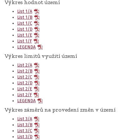
Výkres hodnot území
List 1/A
List 1/B
List 1/C
List 1/D
List 1/E
List 1/F
LEGENDA
Výkres limitů využití území
List 2/A
List 2/B
List 2/C
List 2/D
List 2/E
List 2/F
LEGENDA
Výkres záměrů na provedení změn v území
List 3/A
List 3/B
List 3/C
List 3/D