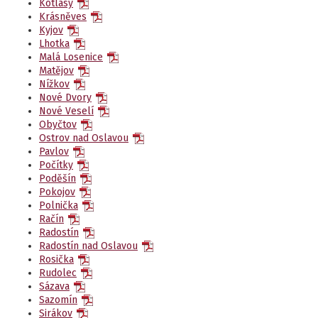
Kotlasy
Krásněves
Kyjov
Lhotka
Malá Losenice
Matějov
Nížkov
Nové Dvory
Nové Veselí
Obyčtov
Ostrov nad Oslavou
Pavlov
Počítky
Poděšín
Pokojov
Polnička
Račín
Radostín
Radostín nad Oslavou
Rosička
Rudolec
Sázava
Sazomín
Sirákov