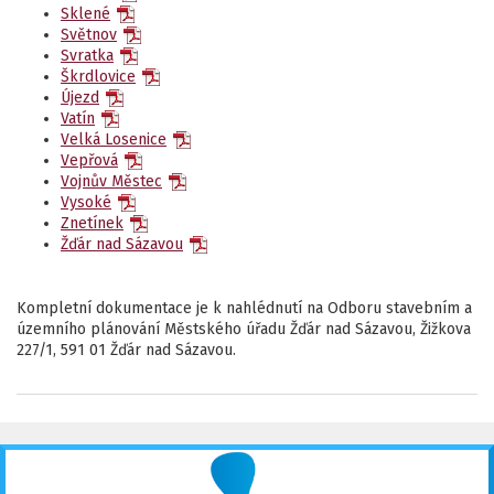
Sklené
Světnov
Svratka
Škrdlovice
Újezd
Vatín
Velká Losenice
Vepřová
Vojnův Městec
Vysoké
Znetínek
Žďár nad Sázavou
Kompletní dokumentace je k nahlédnutí na Odboru stavebním a
územního plánování Městského úřadu Žďár nad Sázavou, Žižkova
227/1, 591 01 Žďár nad Sázavou.