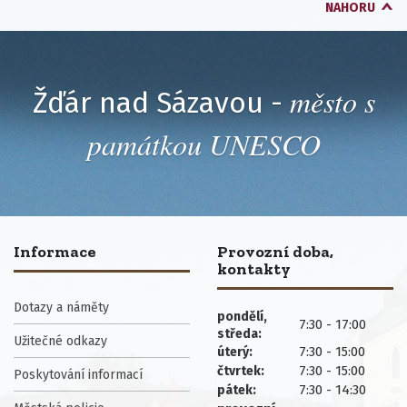
NAHORU
město s
Žďár nad Sázavou -
památkou UNESCO
Informace
Provozní doba,
kontakty
Dotazy a náměty
pondělí,
7:30 - 17:00
středa:
Užitečné odkazy
7:30 - 15:00
úterý:
7:30 - 15:00
čtvrtek:
Poskytování informací
7:30 - 14:30
pátek: