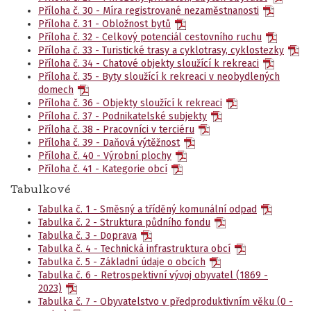
Příloha č. 30 - Míra registrované nezaměstnanosti
Příloha č. 31 - Obložnost bytů
Příloha č. 32 - Celkový potenciál cestovního ruchu
Příloha č. 33 - Turistické trasy a cyklotrasy, cyklostezky
Příloha č. 34 - Chatové objekty sloužící k rekreaci
Příloha č. 35 - Byty sloužící k rekreaci v neobydlených
domech
Příloha č. 36 - Objekty sloužící k rekreaci
Příloha č. 37 - Podnikatelské subjekty
Příloha č. 38 - Pracovníci v terciéru
Příloha č. 39 - Daňová výtěžnost
Příloha č. 40 - Výrobní plochy
Příloha č. 41 - Kategorie obcí
Tabulkové
Tabulka č. 1 - Směsný a tříděný komunální odpad
Tabulka č. 2 - Struktura půdního fondu
Tabulka č. 3 - Doprava
Tabulka č. 4 - Technická infrastruktura obcí
Tabulka č. 5 - Základní údaje o obcích
Tabulka č. 6 - Retrospektivní vývoj obyvatel (1869 -
2023)
Tabulka č. 7 - Obyvatelstvo v předproduktivním věku (0 -