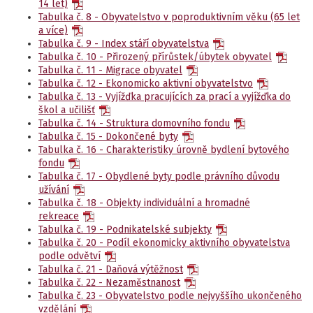
14 let)
Tabulka č. 8 - Obyvatelstvo v poproduktivním věku (65 let
a více)
Tabulka č. 9 - Index stáří obyvatelstva
Tabulka č. 10 - Přirozený přírůstek/úbytek obyvatel
Tabulka č. 11 - Migrace obyvatel
Tabulka č. 12 - Ekonomicko aktivní obyvatelstvo
Tabulka č. 13 - Vyjížďka pracujících za prací a vyjížďka do
škol a učilišť
Tabulka č. 14 - Struktura domovního fondu
Tabulka č. 15 - Dokončené byty
Tabulka č. 16 - Charakteristiky úrovně bydlení bytového
fondu
Tabulka č. 17 - Obydlené byty podle právního důvodu
užívání
Tabulka č. 18 - Objekty individuální a hromadné
rekreace
Tabulka č. 19 - Podnikatelské subjekty
Tabulka č. 20 - Podíl ekonomicky aktivního obyvatelstva
podle odvětví
Tabulka č. 21 - Daňová výtěžnost
Tabulka č. 22 - Nezaměstnanost
Tabulka č. 23 - Obyvatelstvo podle nejvyššího ukončeného
vzdělání