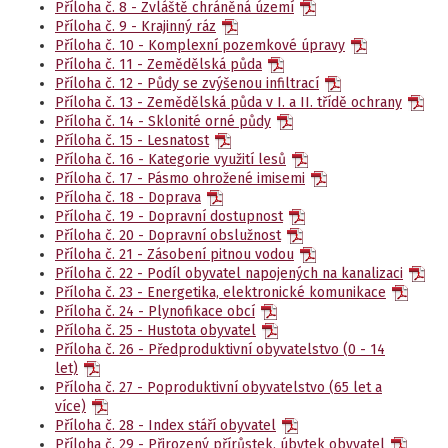
Příloha č. 8 - Zvláště chráněná území
Příloha č. 9 - Krajinný ráz
Příloha č. 10 - Komplexní pozemkové úpravy
Příloha č. 11 - Zemědělská půda
Příloha č. 12 - Půdy se zvýšenou infiltrací
Příloha č. 13 - Zemědělská půda v I. a II. třídě ochrany
Příloha č. 14 - Sklonité orné půdy
Příloha č. 15 - Lesnatost
Příloha č. 16 - Kategorie využití lesů
Příloha č. 17 - Pásmo ohrožené imisemi
Příloha č. 18 - Doprava
Příloha č. 19 - Dopravní dostupnost
Příloha č. 20 - Dopravní obslužnost
Příloha č. 21 - Zásobení pitnou vodou
Příloha č. 22 - Podíl obyvatel napojených na kanalizaci
Příloha č. 23 - Energetika, elektronické komunikace
Příloha č. 24 - Plynofikace obcí
Příloha č. 25 - Hustota obyvatel
Příloha č. 26 - Předproduktivní obyvatelstvo (0 - 14
let)
Příloha č. 27 - Poproduktivní obyvatelstvo (65 let a
více)
Příloha č. 28 - Index stáří obyvatel
Příloha č. 29 - Přirozený přírůstek, úbytek obyvatel