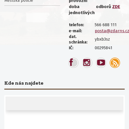
Městská policie
provozní
doba
odborů
ZDE
jednotlivých
566 688 111
telefon:
posta@zdarns.c
e-mail:
dat.
ybxb3sz
schránka:
00295841
IČ:
Kde nás najdete