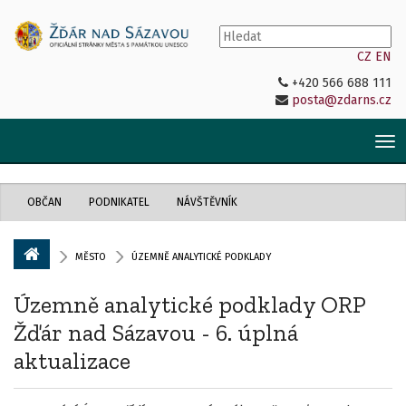
CZ
EN
+420 566 688 111
posta@zdarns.cz
Tog
nav
OBČAN
PODNIKATEL
NÁVŠTĚVNÍK
MĚSTO
ÚZEMNĚ ANALYTICKÉ PODKLADY
Územně analytické podklady ORP
Žďár nad Sázavou - 6. úplná
aktualizace