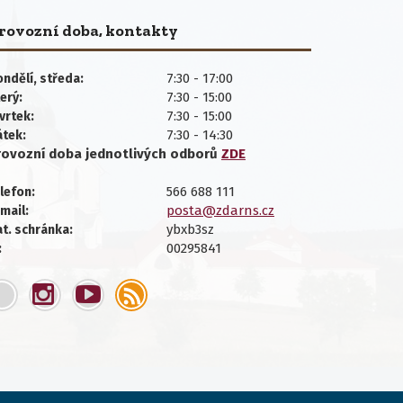
rovozní doba, kontakty
7:30 - 17:00
ndělí, středa:
7:30 - 15:00
erý:
7:30 - 15:00
vrtek:
7:30 - 14:30
átek:
rovozní doba jednotlivých
odborů
ZDE
566 688 111
lefon:
posta@zdarns.cz
mail:
ybxb3sz
t. schránka:
00295841
: