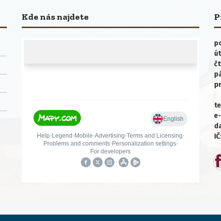
Kde nás najdete
P
po
út
čt
p
p
te
e-
da
IČ