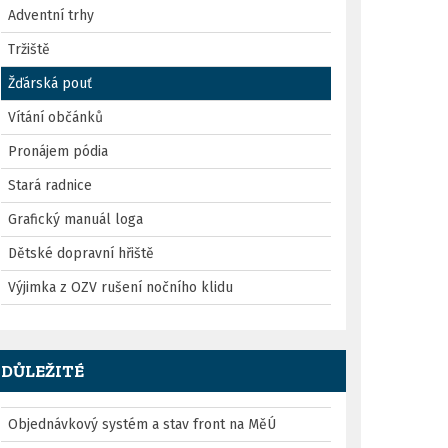
Adventní trhy
Tržiště
Žďárská pouť
Vítání občánků
Pronájem pódia
Stará radnice
Grafický manuál loga
Dětské dopravní hřiště
Výjimka z OZV rušení nočního klidu
DŮLEŽITÉ
Objednávkový systém a stav front na MěÚ