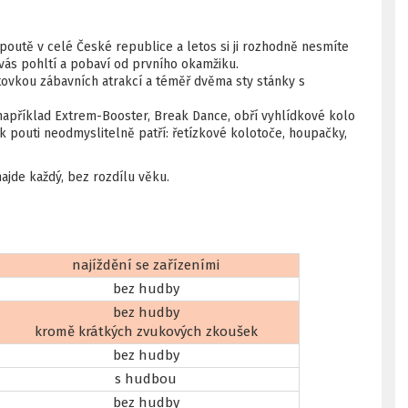
 poutě v celé České republice a letos si ji rozhodně nesmíte
á vás pohltí a pobaví od prvního okamžiku.
stovkou zábavních atrakcí a téměř dvěma sty stánky s
například Extrem-Booster, Break Dance, obří vyhlídkové kolo
k pouti neodmyslitelně patří: řetízkové kolotoče, houpačky,
 najde každý, bez rozdílu věku.
najíždění se zařízeními
bez hudby
bez hudby
kromě krátkých zvukových zkoušek
bez hudby
s hudbou
bez hudby