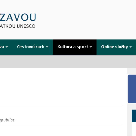
va
Cestovní ruch
Kultura a sport
Online služby
epublice.