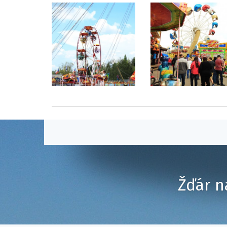
Žďár n