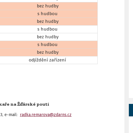
bez hudby
s hudbou
bez hudby
s hudbou
bez hudby
s hudbou
bez hudby
odjíždění zařízení
kaře na Žďárské pouti
03, e-mail:
radka.remarova@zdarns.cz