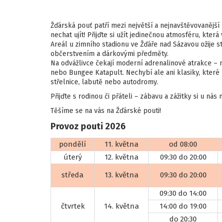
Žďárská pouť patří mezi největší a nejnavštěvovanější
nechat ujít! Přijďte si užít jedinečnou atmosféru, kter
Areál u zimního stadionu ve Žďáře nad Sázavou ožije 
občerstvením a dárkovými předměty.
Na odvážlivce čekají moderní adrenalinové atrakce – 
nebo Bungee Katapult. Nechybí ale ani klasiky, které 
střelnice, labutě nebo autodromy.
Přijďte s rodinou či přáteli – zábavu a zážitky si u nás
Těšíme se na vás na Žďárské pouti!
Provoz pouti 2026
pondělí
11. května
od 08:00
úterý
12. května
09:30 do 20:00
středa
13. května
09:30 do 20:00
09:30 do 14:00
čtvrtek
14. května
14:00 do 19:00
do 20:30