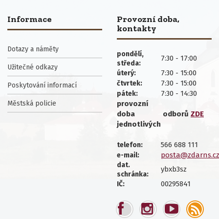
Informace
Provozní doba,
kontakty
Dotazy a náměty
pondělí,
7:30 - 17:00
středa:
Užitečné odkazy
7:30 - 15:00
úterý:
7:30 - 15:00
čtvrtek:
Poskytování informací
7:30 - 14:30
pátek:
Městská policie
provozní
doba
odborů
ZDE
jednotlivých
566 688 111
telefon:
posta@zdarns.c
e-mail:
dat.
ybxb3sz
schránka:
00295841
IČ: