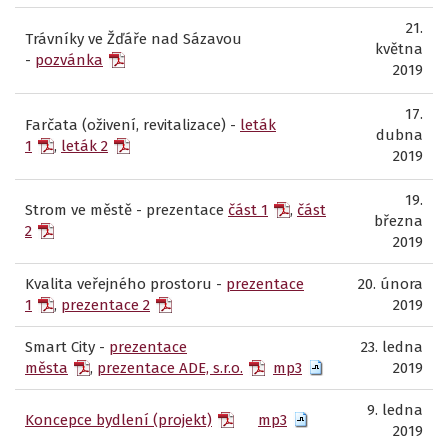
21.
Trávníky ve Žďáře nad Sázavou
května
-
pozvánka
2019
17.
Farčata (oživení, revitalizace) -
leták
dubna
1
,
leták 2
2019
19.
Strom ve městě - prezentace
část 1
,
část
března
2
2019
Kvalita veřejného prostoru -
prezentace
20. února
1
,
prezentace 2
2019
Smart City -
prezentace
23. ledna
města
,
prezentace ADE, s.r.o.
mp3
2019
9. ledna
Koncepce bydlení (projekt)
mp3
2019