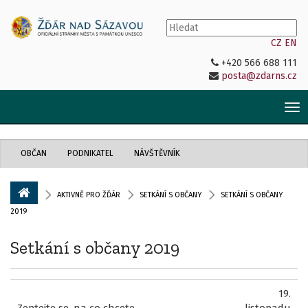
CZ
EN
+420 566 688 111
posta@zdarns.cz
Tog
nav
OBČAN
PODNIKATEL
NÁVŠTĚVNÍK
AKTIVNĚ PRO ŽĎÁR
SETKÁNÍ S OBČANY
SETKÁNÍ S OBČANY
2019
Setkání s občany 2019
19.