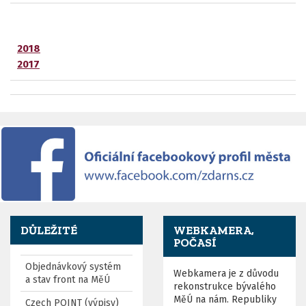
2018
2017
DŮLEŽITÉ
WEBKAMERA,
POČASÍ
Objednávkový systém
Webkamera je z důvodu
a stav front na MěÚ
rekonstrukce bývalého
MěÚ na nám. Republiky
Czech POINT (výpisy)