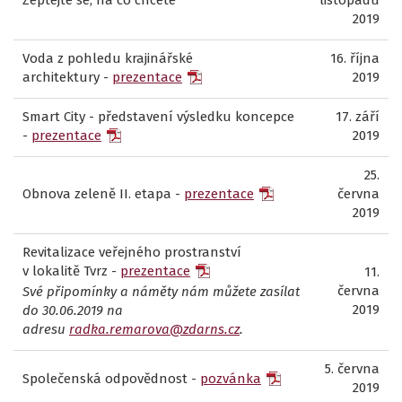
Zeptejte se, na co chcete
listopadu
2019
Voda z pohledu krajinářské
16. října
architektury -
prezentace
2019
Smart City - představení výsledku koncepce
17. září
-
prezentace
2019
25.
Obnova zeleně II. etapa -
prezentace
června
2019
Revitalizace veřejného prostranství
v lokalitě Tvrz -
prezentace
11.
června
Své připomínky a náměty nám můžete zasílat
2019
do 30.06.2019 na
adresu
radka.remarova@zdarns.cz
.
5. června
Společenská odpovědnost -
pozvánka
2019