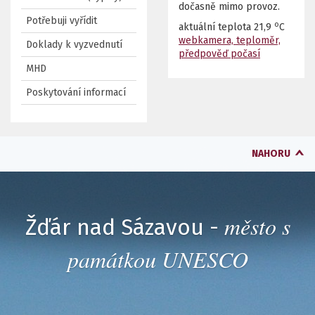
dočasně mimo provoz.
Potřebuji vyřídit
o
aktuální teplota
21,9
C
webkamera, teploměr,
Doklady k vyzvednutí
předpověď počasí
MHD
Poskytování informací
NAHORU
město s
Žďár nad Sázavou -
památkou UNESCO