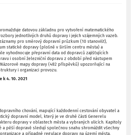
shromažďuje datovou základnu pro vytvoření matematického
zbory jednotlivých druhů dopravy i jejich vzájemných vazeb.
áznamy pro směrový dopravní průzkum (10 stanovišť),
um statické dopravy (plošně v širším centru města) a
ále vyhodnocuje přepravní data od dopravců zajišťujících
avu i osobní železniční dopravu z období před nástupem
 Názorové mapy dopravy (482 příspěvků) upozorňující na
truktury i organizaci provozu.
e k 4. 10. 2021
opravního chování, mapující každodenní cestování obyvatel a
ický dopravní model, který je ve druhé části Generelu
kteru dopravy v oblastech města a vybraných ulicích. Kapitoly
é a pěší dopravě sledují společnou snahu shromáždit všechny
 organizace a případné regulace dopravy na území města.