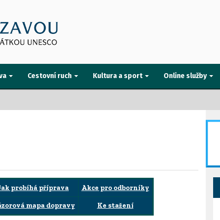
va
Cestovní ruch
Kultura a sport
Online služby
Jak probíhá příprava
Akce pro odborníky
zorová mapa dopravy
Ke stažení