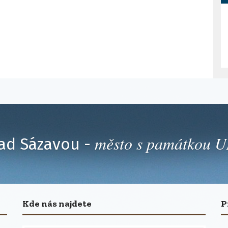
město s památkou
ad Sázavou -
Kde nás najdete
P