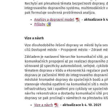
Nechybí ani přesahová témata bezpečnosti dopravy, do
integrovaného dopravního systému, multimodálních va
pak formuluje souhrnná problémová analýza.
Analýzy a dopravní model
-
aktualizace k 4
Přílohy
Vize a návrh
Vize dlouhodobého řešení dopravy ve městě byla sesta
cílů Dostupné město – Propojené město – Zdravé měst
Základem je nastavení hierarchie komunikační sítě, p
komunikačních propojení až po realizaci dopravního zk
věnované již specificky automobilové, veřejné, cyklis
tématem doprava v klidu a ekonomická regulace park
dopravu je začlenění MHD do integrovaného dopravníh
městské hromadné dopravy do společných bodů a přes
stanovuje vhodná opatření na komunikační síti s možno
infrastruktury, tak i opatření pro cyklisty ve společ
návrhu rekonstrukce a dostavby komunikační sítě pro
dopravy se pak prolínají v námětech na přestavbu kři
Vize a návrh
-
aktualizace k 4. 10. 2021