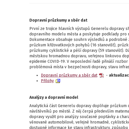
Dopravní průzkumy a sběr dat
První ze trojice hlavních výstupů Generelu dopravy 
dopravního modelu města a poskytuje podklady pro ro
Dokumentace obsahuje souhrn výsledků a podrobné z
průzkum křižovatkových pohybů (16 stanovišť), průzk
průzkumy cyklistické a pěší dopravy (59 stanovišť). D
městskou hromadnou dopravu, veřejnou linkovou dopr
epidemie COVID-19. V neposlední řadě přináší rozbor
problémová místa v bezpečnosti dopravy, stavu infras
Dopravní průzkumy a sběr dat
-
aktualizac
Přilohy
Analýzy a dopravní model
Analytická část Generelu dopravy doplňuje průzkum d
návštěvníků po městě. Z něj čerpá především matemat
dopravy využit pro analýzy současné poptávky a chara
věnované automobilové, veřejné hromadné, cyklistick
dostupné informace ke stavu infrastruktury, způsobu