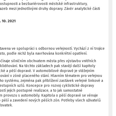
stupnosti a bezbariérovosti městské infrastruktury,
zeb mezi jednotlivými druhy dopravy. Závěr analytické části
. 10. 2021
vena ve spolupráci s odbornou veřejností. Vychází z ní trojice
o, podle nichž byla navrhována konkrétní opatření.
očínaje silničním obchvatem města přes výstavbu vnitřních
lidňování. Na těchto základech pak stavějí další kapitoly
tické a pěší dopravě. V automobilové dopravě je stěžejním
ování v zóně placeného stání. Hlavním tématem pro veřejnou
o systému, zejména pak přiblížení zastávek veřejné linkové a
tupních uzlů. Koncepce pro rozvoj cyklistické dopravy
stí jejich postupné realizace, a to jak samostatné
ném provozu s automobily. Kapitola o pěší dopravě se věnuje
 pěší a zavedení nových pěších zón. Potřeby všech uživatelů
žovatek.