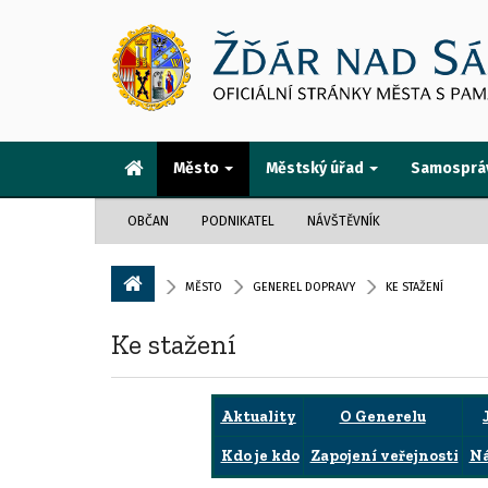
Město
Městský úřad
Samosprá
OBČAN
PODNIKATEL
NÁVŠTĚVNÍK
MĚSTO
GENEREL DOPRAVY
KE STAŽENÍ
Ke stažení
Aktuality
O Generelu
Kdo je kdo
Zapojení veřejnosti
Ná