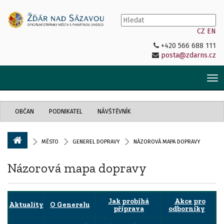
CZ
EN
+420 566 688 111
posta@zdarns.cz
Tog
nav
OBČAN
PODNIKATEL
NÁVŠTĚVNÍK
MĚSTO
GENEREL DOPRAVY
NÁZOROVÁ MAPA DOPRAVY
Názorová mapa dopravy
Jak probíhá
Akce pro
Aktuality
O Generelu
příprava
odborníky