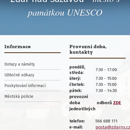
památkou UNESCO
Informace
Provozní doba,
kontakty
Dotazy a náměty
pondělí,
7:30 - 17:00
středa:
Užitečné odkazy
7:30 - 15:00
úterý:
7:30 - 15:00
čtvrtek:
Poskytování informací
7:30 - 14:30
pátek:
Městská policie
provozní
doba
odborů
ZDE
jednotlivých
566 688 111
telefon:
posta@zdarns.c
e-mail: