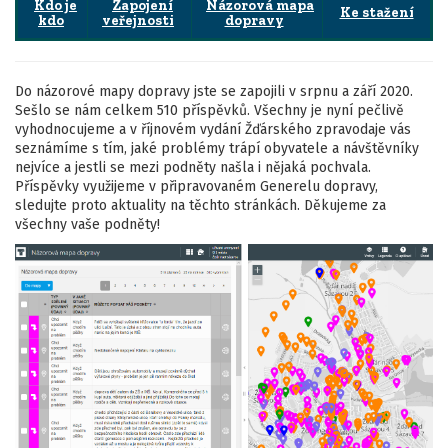
Kdo je
Zapojení
Názorová mapa
Ke stažení
kdo
veřejnosti
dopravy
Do názorové mapy dopravy jste se zapojili v srpnu a září 2020.
Sešlo se nám celkem 510 příspěvků. Všechny je nyní pečlivě
vyhodnocujeme a v říjnovém vydání Žďárského zpravodaje vás
seznámíme s tím, jaké problémy trápí obyvatele a návštěvníky
nejvíce a jestli se mezi podněty našla i nějaká pochvala.
Příspěvky využijeme v připravovaném Generelu dopravy,
sledujte proto aktuality na těchto stránkách. Děkujeme za
všechny vaše podněty!