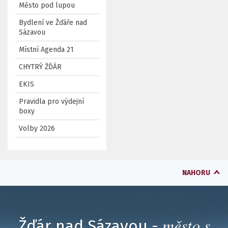
Město pod lupou
Bydlení ve Žďáře nad
Sázavou
Místní Agenda 21
CHYTRÝ ŽĎÁR
EKIS
Pravidla pro výdejní
boxy
Volby 2026
NAHORU
město s
Žďár nad Sázavou -