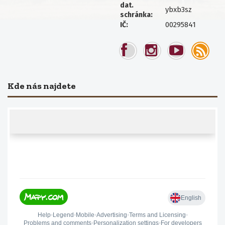
dat.
ybxb3sz
schránka:
00295841
IČ:
Kde nás najdete