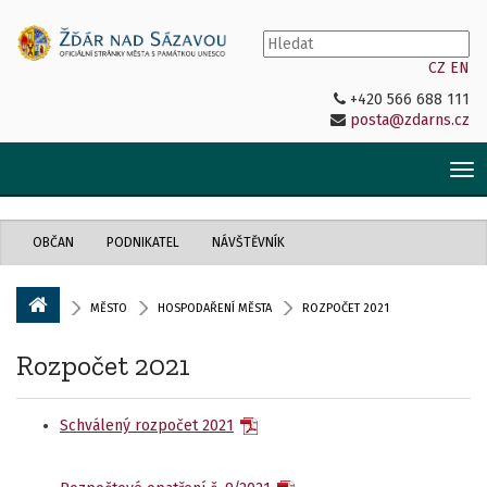
CZ
EN
+420 566 688 111
posta@zdarns.cz
Tog
nav
OBČAN
PODNIKATEL
NÁVŠTĚVNÍK
MĚSTO
HOSPODAŘENÍ MĚSTA
ROZPOČET 2021
Rozpočet 2021
Schválený rozpočet 2021