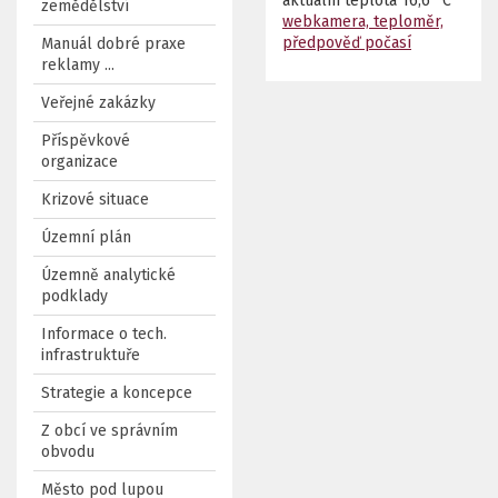
aktuální teplota
16,6
C
zemědělství
webkamera, teploměr,
předpověď počasí
Manuál dobré praxe
reklamy ...
Veřejné zakázky
Příspěvkové
organizace
Krizové situace
Územní plán
Územně analytické
podklady
Informace o tech.
infrastruktuře
Strategie a koncepce
Z obcí ve správním
obvodu
Město pod lupou