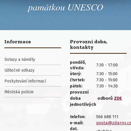
památkou UNESCO
Informace
Provozní doba,
kontakty
Dotazy a náměty
pondělí,
7:30 - 17:00
středa:
Užitečné odkazy
7:30 - 15:00
úterý:
7:30 - 15:00
čtvrtek:
Poskytování informací
7:30 - 14:30
pátek:
Městská policie
provozní
doba
odborů
ZDE
jednotlivých
566 688 111
telefon:
posta@zdarns.c
e-mail:
dat.