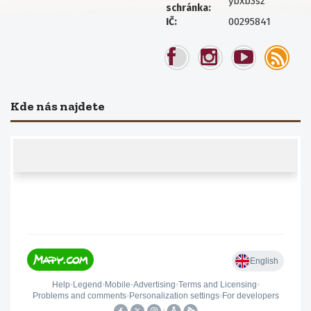
ybxb3sz
schránka:
00295841
IČ:
Kde nás najdete