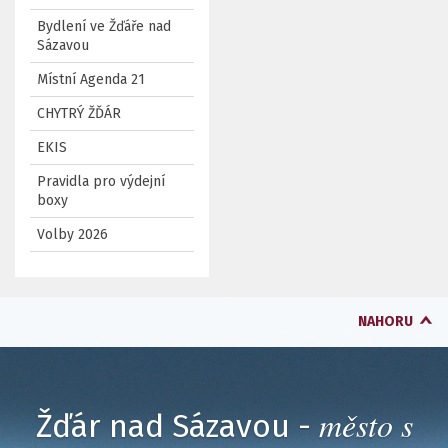
Bydlení ve Žďáře nad
Sázavou
Místní Agenda 21
CHYTRÝ ŽĎÁR
EKIS
Pravidla pro výdejní
boxy
Volby 2026
NAHORU
město s
Žďár nad Sázavou -