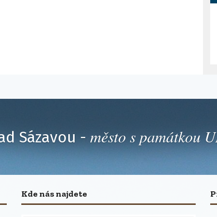
město s památkou
ad Sázavou -
Kde nás najdete
P