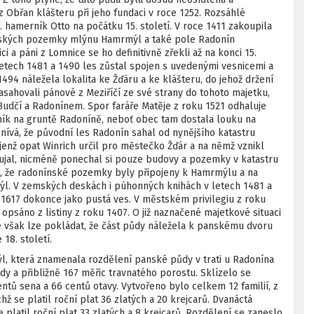
 Obřan klášteru při jeho fundaci v roce 1252. Rozsáhlé
. hamerník Otto na počátku 15. století. V roce 1411 zakoupila
eských pozemky mlýnu Hamrmýl a také pole Radonín
i a páni z Lomnice se ho definitivně zřekli až na konci 15.
letech 1481 a 1490 les zůstal spojen s uvedenými vesnicemi a
494 náležela lokalita ke Žďáru a ke klášteru, do jehož držení
ahovali pánové z Meziříčí ze své strany do tohoto majetku,
Budčí a Radonínem. Spor faráře Matěje z roku 1521 odhaluje
ník na gruntě Radoníně, neboť obec tam dostala louku na
mnívá, že původní les Radonín sahal od nynějšího katastru
enž opat Winrich určil pro městečko Žďár a na němž vznikl
ujal, nicméně ponechal si pouze budovy a pozemky v katastru
, že radonínské pozemky byly připojeny k Hamrmýlu a na
mýl. V zemských deskách i púhonných knihách v letech 1481 a
e 1617 dokonce jako pustá ves. V městském privilegiu z roku
psáno z listiny z roku 1407. O již naznačené majetkové situaci
sté však lze pokládat, že část půdy náležela k panskému dvoru
18. století.
 která znamenala rozdělení panské půdy v trati u Radonína
y a přibližně 167 měřic travnatého porostu. Sklízelo se
ntů sena a 66 centů otavy. Vytvořeno bylo celkem 12 familií, z
ž se platil roční plat 36 zlatých a 20 krejcarů. Dvanáctá
platil roční plat 33 zlatých a 8 krejcarů. Rozdělení se zaneslo