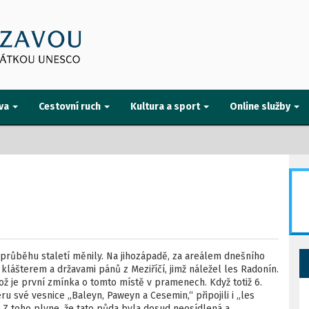
va
Cestovní ruch
Kultura a sport
Online služby
průběhu staletí měnily. Na jihozápadě, za areálem dnešního
lášterem a državami pánů z Meziříčí, jimž náležel les Radonín.
což je první zmínka o tomto místě v pramenech. Když totiž 6.
ru své vesnice „Baleyn, Paweyn a Cesemin,“ připojili i „les
Z toho plyne, že tato půda byla dosud neosídlená a