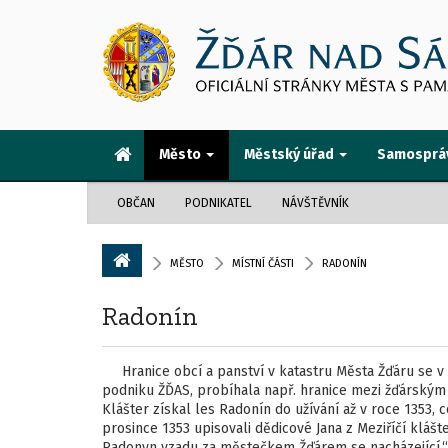
Město
Městský úřad
Samosprá
OBČAN
PODNIKATEL
NÁVŠTĚVNÍK
MĚSTO
MÍSTNÍ ČÁSTI
RADONÍN
Radonín
Hranice obcí a panství v katastru Města Žďáru se v 
podniku ŽĎAS, probíhala např. hranice mezi žďárským k
Klášter získal les Radonín do užívání až v roce 1353, 
prosince 1353 upisovali dědicové Jana z Meziříčí klášte
Radonyn vzadu za městečkem Žďárem se nacházející.“ 