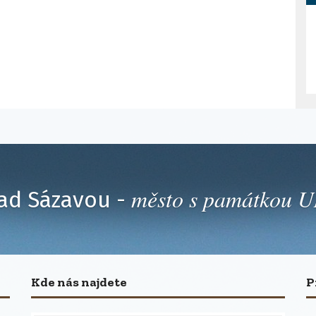
město s památkou
ad Sázavou -
Kde nás najdete
P