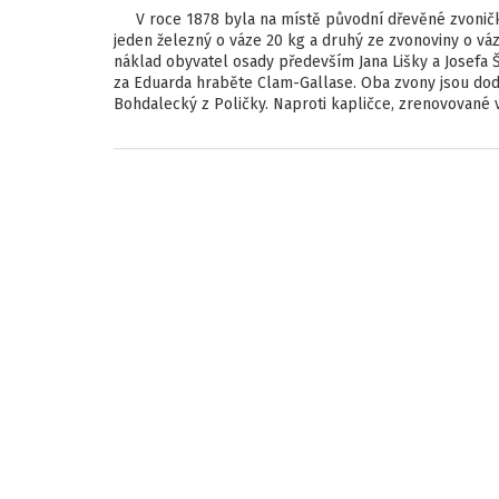
V roce 1878 byla na místě původní dřevěné zvoničky 
jeden železný o váze 20 kg a druhý ze zvonoviny o váz
náklad obyvatel osady především Jana Lišky a Josefa 
za Eduarda hraběte Clam-Gallase. Oba zvony jsou dod
Bohdalecký z Poličky. Naproti kapličce, zrenovované v