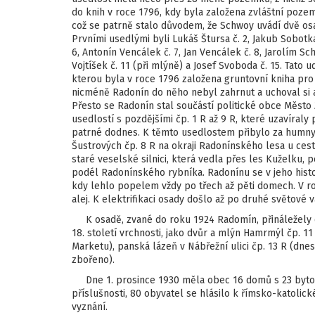
do knih v roce 1796, kdy byla založena zvláštní poz
což se patrně stalo důvodem, že Schwoy uvádí dvě os
Prvními usedlými byli Lukáš Štursa č. 2, Jakub Sobotka 
6, Antonín Vencálek č. 7, Jan Vencálek č. 8, Jarolím Sc
Vojtíšek č. 11 (při mlýně) a Josef Svoboda č. 15. Tat
kterou byla v roce 1796 založena gruntovní kniha pro
nicméně Radonín do něho nebyl zahrnut a uchoval si až 
Přesto se Radonín stal součástí politické obce Město
usedlostí s pozdějšími čp. 1 R až 9 R, které uzavíraly
patrné dodnes. K těmto usedlostem přibylo za humny
Šustrových čp. 8 R na okraji Radonínského lesa u ce
staré veselské silnici, která vedla přes les Kuželku, 
podél Radonínského rybníka. Radonínu se v jeho histor
kdy lehlo popelem vždy po třech až pěti domech. V ro
alej. K elektrifikaci osady došlo až po druhé světové v
K osadě, zvané do roku 1924 Radomín, přináležely od
18. století vrchnosti, jako dvůr a mlýn Hamrmýl čp. 11
Marketu), panská lázeň v Nábřežní ulici čp. 13 R (dnes
zbořeno).
Dne 1. prosince 1930 měla obec 16 domů s 23 bytov
příslušnosti, 80 obyvatel se hlásilo k římsko-katolic
vyznání.