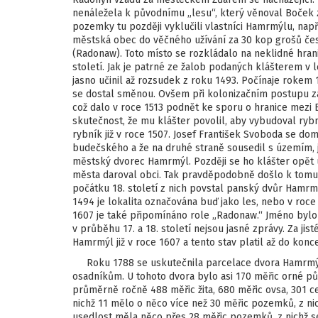
nenáležela k původnímu „lesu“, který věnoval Boček z
pozemky tu později vyklučili vlastníci Hamrmýlu, např
městská obec do věčného užívání za 30 kop grošů č
(Radonaw). Toto místo se rozkládalo na neklidné hranic
století. Jak je patrné ze žalob podaných klášterem v 
jasno učinil až rozsudek z roku 1493. Počínaje rokem 1
se dostal směnou. Ovšem při kolonizačním postupu zas
což dalo v roce 1513 podnět ke sporu o hranice mezi 
skutečnost, že mu klášter povolil, aby vybudoval ryb
rybník již v roce 1507. Josef František Svoboda se do
budečského a že na druhé straně sousedil s územím, j
městský dvorec Hamrmýl. Později se ho klášter opět 
města daroval obci. Tak pravděpodobně došlo k tomu
počátku 18. století z nich povstal panský dvůr Hamr
1494 je lokalita označována buď jako les, nebo v roc
1607 je také připomínáno role „Radonaw.“ Jméno bylo o
v průběhu 17. a 18. století nejsou jasné zprávy. Za ji
Hamrmýl již v roce 1607 a tento stav platil až do konce 
Roku 1788 se uskutečnila parcelace dvora Hamrmýl,
osadníkům. U tohoto dvora bylo asi 170 měřic orné půd
průměrně ročně 488 měřic žita, 680 měřic ovsa, 301 ce
nichž 11 mělo o něco více než 30 měřic pozemků, z nich
usedlost měla něco přes 28 měřic pozemků, z nichž se 