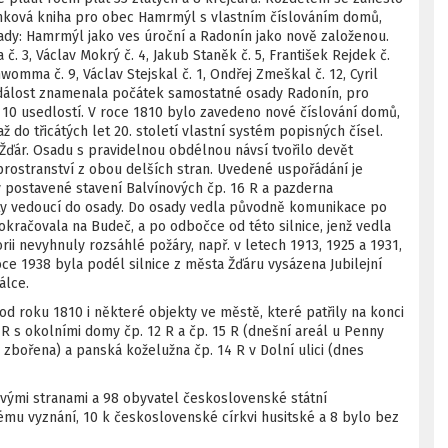
emková kniha pro obec Hamrmýl s vlastním číslováním domů,
ady: Hamrmýl jako ves úroční a Radonín jako nově založenou.
č. 3, Václav Mokrý č. 4, Jakub Staněk č. 5, František Rejdek č.
hwomma č. 9, Václav Stejskal č. 1, Ondřej Zmeškal č. 12, Cyril
o událost znamenala počátek samostatné osady Radonín, pro
 10 usedlostí. V roce 1810 bylo zavedeno nové číslování domů,
do třicátých let 20. století vlastní systém popisných čísel.
 Žďár. Osadu s pravidelnou obdélnou návsí tvořilo devět
 prostranství z obou delších stran. Uvedené uspořádání je
 postavené stavení Balvínových čp. 16 R a pazderna
sty vedoucí do osady. Do osady vedla původně komunikace po
pokračovala na Budeč, a po odbočce od této silnice, jenž vedla
ii nevyhnuly rozsáhlé požáry, např. v letech 1913, 1925 a 1931,
ce 1938 byla podél silnice z města Žďáru vysázena Jubilejní
álce.
 roku 1810 i některé objekty ve městě, které patřily na konci
 R s okolními domy čp. 12 R a čp. 15 R (dnešní areál u Penny
 zbořena) a panská koželužna čp. 14 R v Dolní ulici (dnes
ými stranami a 98 obyvatel československé státní
kému vyznání, 10 k československé církvi husitské a 8 bylo bez