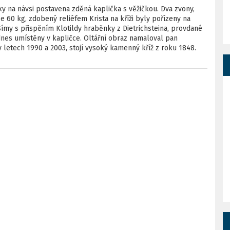
na návsi postavena zděná kaplička s věžičkou. Dva zvony,
e 60 kg, zdobený reliéfem Krista na kříži byly pořízeny na
Šímy s přispěním Klotildy hraběnky z Dietrichsteina, provdané
nes umístěny v kapličce. Oltářní obraz namaloval pan
 letech 1990 a 2003, stojí vysoký kamenný kříž z roku 1848.