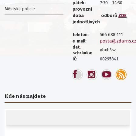
7:30 - 14:30
pátek:
Městská policie
provozní
doba
odborů
ZDE
jednotlivých
566 688 111
telefon:
posta@zdarns.c
e-mail:
dat.
ybxb3sz
schránka:
00295841
IČ:
Kde nás najdete