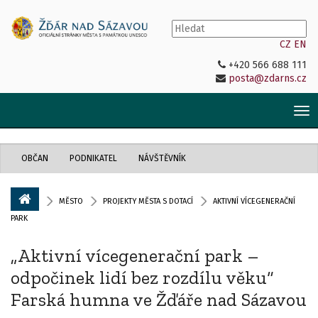
CZ
EN
+420 566 688 111
posta@zdarns.cz
Tog
nav
OBČAN
PODNIKATEL
NÁVŠTĚVNÍK
MĚSTO
PROJEKTY MĚSTA S DOTACÍ
AKTIVNÍ VÍCEGENERAČNÍ
PARK
„Aktivní vícegenerační park –
odpočinek lidí bez rozdílu věku“
Farská humna ve Žďáře nad Sázavou