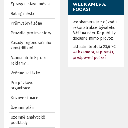
WEBKAMERA,
Zprávy o stavu města
POČASÍ
Rating města
Webkamera je z důvodu
Průmyslová zóna
rekonstrukce bývalého
Pravidla pro investory
MěÚ na nám. Republiky
dočasně mimo provoz.
Zásady regeneračního
o
aktuální teplota
23,6
C
zemědělství
webkamera, teploměr,
předpověď počasí
Manuál dobré praxe
reklamy ...
Veřejné zakázky
Příspěvkové
organizace
Krizové situace
Územní plán
Územně analytické
podklady