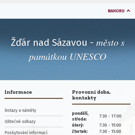
NAHORU
město s
Žďár nad Sázavou -
památkou UNESCO
Informace
Provozní doba,
kontakty
Dotazy a náměty
pondělí,
7:30 - 17:00
středa:
Užitečné odkazy
7:30 - 15:00
úterý:
7:30 - 15:00
čtvrtek:
Poskytování informací