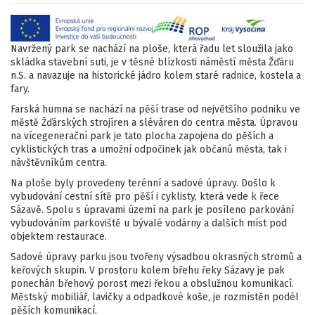
Navržený park se nachází na ploše, která řadu let sloužila jako
skládka stavební suti, je v těsné blízkosti náměstí města Žďáru
n.S. a navazuje na historické jádro kolem staré radnice, kostela a
fary.
Farská humna se nachází na pěší trase od největšího podniku ve
městě Žďárských strojíren a sléváren do centra města. Úpravou
na vícegenerační park je tato plocha zapojena do pěších a
cyklistických tras a umožní odpočinek jak občanů města, tak i
návštěvníkům centra.
Na ploše byly provedeny terénní a sadové úpravy. Došlo k
vybudování cestní sítě pro pěší i cyklisty, která vede k řece
Sázavě. Spolu s úpravami území na park je posíleno parkování
vybudováním parkoviště u bývalé vodárny a dalších míst pod
objektem restaurace.
Sadové úpravy parku jsou tvořeny výsadbou okrasných stromů a
keřových skupin. V prostoru kolem břehu řeky Sázavy je pak
ponechán břehový porost mezi řekou a obslužnou komunikací.
Městský mobiliář, lavičky a odpadkové koše, je rozmístěn podél
pěších komunikací.