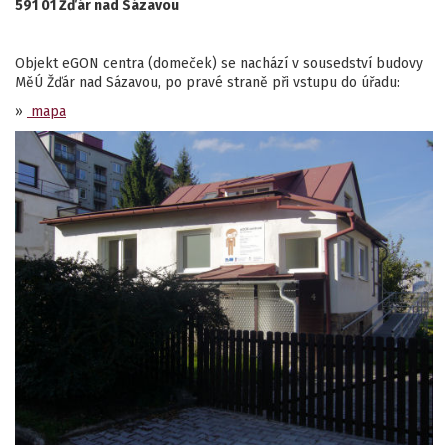
591 01 Žďár nad Sázavou
Objekt eGON centra (domeček) se nachází v sousedství budovy
MěÚ Žďár nad Sázavou, po pravé straně při vstupu do úřadu:
»
mapa