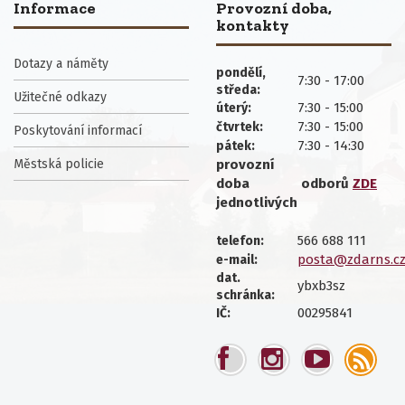
Informace
Provozní doba,
kontakty
Dotazy a náměty
pondělí,
7:30 - 17:00
středa:
Užitečné odkazy
7:30 - 15:00
úterý:
7:30 - 15:00
čtvrtek:
Poskytování informací
7:30 - 14:30
pátek:
Městská policie
provozní
doba
odborů
ZDE
jednotlivých
566 688 111
telefon:
posta@zdarns.c
e-mail:
dat.
ybxb3sz
schránka:
00295841
IČ: