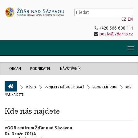
CZ
EN
+420 566 688 111
posta@zdarns.cz
Tog
nav
OBČAN
PODNIKATEL
NÁVŠTĚVNÍK
MĚSTO
PROJEKTY MĚSTA S DOTACÍ
EGON CENTRUM
KDE
NÁS NAJDETE
Kde nás najdete
eGON centrum Žďár nad Sázavou
Dr. Drože 701/4