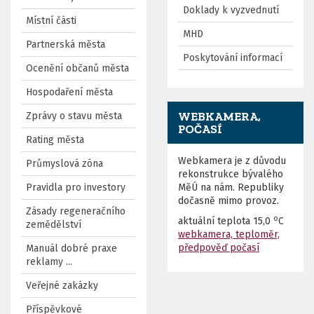
Doklady k vyzvednutí
Místní části
MHD
Partnerská města
Poskytování informací
Ocenění občanů města
Hospodaření města
WEBKAMERA,
Zprávy o stavu města
POČASÍ
Rating města
Webkamera je z důvodu
Průmyslová zóna
rekonstrukce bývalého
Pravidla pro investory
MěÚ na nám. Republiky
dočasně mimo provoz.
Zásady regeneračního
o
aktuální teplota
15,0
C
zemědělství
webkamera, teploměr,
předpověď počasí
Manuál dobré praxe
reklamy ...
Veřejné zakázky
Příspěvkové