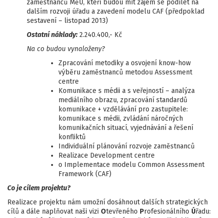
zaměstnanců MěÚ, kteří budou mít zájem se podílet na
dalším rozvoji úřadu a zavedení modelu CAF (předpoklad
sestavení – listopad 2013)
Ostatní náklady:
2.240.400,- Kč
Na co budou vynaloženy?
Zpracování metodiky a osvojení know-how
výběru zaměstnanců metodou Assessment
centre
Komunikace s médii a s veřejností – analýza
mediálního obrazu, zpracování standardů
komunikace + vzdělávání pro zastupitele:
komunikace s médii, zvládání náročných
komunikačních situací, vyjednávání a řešení
konfliktů
Individuální plánování rozvoje zaměstnanců
Realizace Development centre
o Implementace modelu Common Assessment
Framework (CAF)
Co je cílem projektu?
Realizace projektu nám umožní dosáhnout dalších strategických
cílů a dále naplňovat naši vizi
O
tevřeného
P
rofesionálního
Ú
řadu: