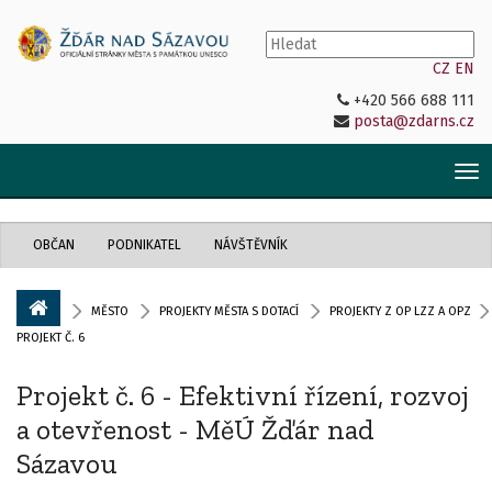
CZ
EN
+420 566 688 111
posta@zdarns.cz
Tog
nav
OBČAN
PODNIKATEL
NÁVŠTĚVNÍK
MĚSTO
PROJEKTY MĚSTA S DOTACÍ
PROJEKTY Z OP LZZ A OPZ
PROJEKT Č. 6
Projekt č. 6 - Efektivní řízení, rozvoj
a otevřenost - MěÚ Žďár nad
Sázavou