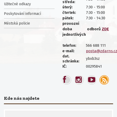
středa:
Užitečné odkazy
7:30 - 15:00
úterý:
7:30 - 15:00
čtvrtek:
Poskytování informací
7:30 - 14:30
pátek:
Městská policie
provozní
doba
odborů
ZDE
jednotlivých
566 688 111
telefon:
posta@zdarns.c
e-mail:
dat.
ybxb3sz
schránka:
00295841
IČ:
Kde nás najdete