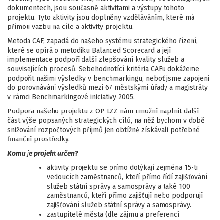
dokumentech, jsou současně aktivitami a výstupy tohoto
projektu. Tyto aktivity jsou doplněny vzděláváním, které má
přímou vazbu na cíle a aktivity projektu.
Metoda CAF, zapadá do našeho systému strategického řízení,
které se opírá o metodiku Balanced Scorecard a její
implementace podpoří další zlepšování kvality služeb a
souvisejících procesů. Sebehodnotící kritéria CAFu dokážeme
podpořit našimi výsledky v benchmarkingu, neboť jsme zapojeni
do porovnávání výsledků mezi 67 městskými úřady a magistráty
v rámci Benchmarkingové iniciativy 2005.
Podpora našeho projektu z OP LZZ nám umožní naplnit další
část výše popsaných strategických cílů, na něž bychom v době
snižování rozpočtových příjmů jen obtížně získávali potřebné
finanční prostředky.
Komu je projekt určen?
aktivity projektu se přímo dotýkají zejména 15-ti
vedoucích zaměstnanců, kteří přímo řídí zajišťování
služeb státní správy a samosprávy a také 100
zaměstnanců, kteří přímo zajišťují nebo podporují
zajišťování služeb státní správy a samosprávy.
zastupitelé města (dle zájmu a preferencí