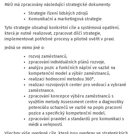
MěÚ má zpracovány následující strategické dokumenty:
Strategie řízení lidských zdrojů
Komunikační a marketingová strategie
Tyto strategie obsahují konkrétní cíle a systémová opatření,
která je nutné realizovat, zpracovat dílčí strategie,
implementovat potřebné procesy a pilotně ověřit v praxi.
Jedná se mimo jiné o:
rozvoj zaměstnanců,
zpracování individuálních plánů rozvoje,
analýzu pozic a funkčních náplní ve vazbě na
kompetenční model a výběr zaměstnanců,
realizaci hodnocení metodou 360°,
realizaci rozvojových center pro vedoucí a vybrané
zaměstnance,
zpracování koncepce výběru zaměstnanců s
využitím metody Assessment centre a diagnostiky
potenciálu uchazečů ve vazbě na popis pracovní
pozice a specifický kompetenční model,
zpracování pravidel a standardů pro komunikaci s
médii a veřejností.
Všechny výše uvedené cíle, které jsou uvedeny ve strategických