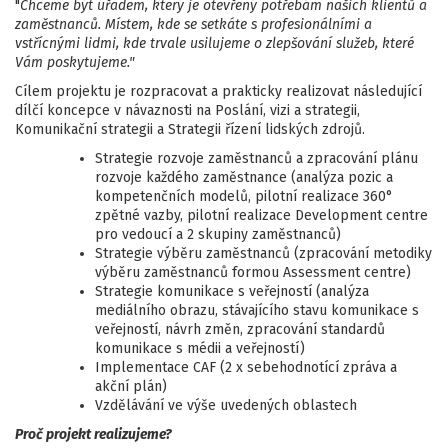
"
Chceme být úřadem, který je otevřený potřebám našich klientů a
zaměstnanců. Místem, kde se setkáte s profesionálními a
vstřícnými lidmi, kde trvale usilujeme o zlepšování služeb, které
Vám poskytujeme."
Cílem projektu je rozpracovat a prakticky realizovat následující
dílčí koncepce v návaznosti na Poslání, vizi a strategii,
Komunikační strategii a Strategii řízení lidských zdrojů.
Strategie rozvoje zaměstnanců a zpracování plánu
rozvoje každého zaměstnance (analýza pozic a
kompetenčních modelů, pilotní realizace 360°
zpětné vazby, pilotní realizace Development centre
pro vedoucí a 2 skupiny zaměstnanců)
Strategie výběru zaměstnanců (zpracování metodiky
výběru zaměstnanců formou Assessment centre)
Strategie komunikace s veřejností (analýza
mediálního obrazu, stávajícího stavu komunikace s
veřejností, návrh změn, zpracování standardů
komunikace s médii a veřejností)
Implementace CAF (2 x sebehodnotící zpráva a
akční plán)
Vzdělávání ve výše uvedených oblastech
Proč projekt realizujeme?