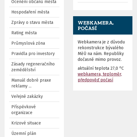
Ocenění občanů města
Hospodaření města
WEBKAMERA,
Zprávy o stavu města
POČASÍ
Rating města
Webkamera je z důvodu
Průmyslová zóna
rekonstrukce bývalého
Pravidla pro investory
MěÚ na nám. Republiky
dočasně mimo provoz.
Zásady regeneračního
o
aktuální teplota
27,0
C
zemědělství
webkamera, teploměr,
předpověď počasí
Manuál dobré praxe
reklamy ...
Veřejné zakázky
Příspěvkové
organizace
Krizové situace
Územní plán