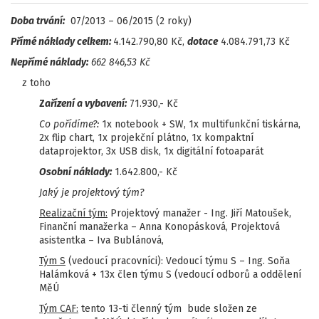
Doba trvání:
07/2013 – 06/2015 (2 roky)
Přímé náklady celkem:
4.142.790,80 Kč,
dotace
4.084.791,73 Kč
Nepřímé náklady:
662 846,53 Kč
z toho
Z
ařízení a vybavení:
71.930,- Kč
Co pořídíme?:
1x notebook + SW, 1x multifunkční tiskárna,
2x flip chart, 1x projekční plátno, 1x kompaktní
dataprojektor, 3x USB disk, 1x digitální fotoaparát
Osobní náklady:
1.642.800,- Kč
Jaký je projektový tým?
Realizační tým:
Projektový manažer - Ing. Jiří Matoušek,
Finanční manažerka – Anna Konopásková, Projektová
asistentka – Iva Bublánová,
Tým S
(vedoucí pracovníci): Vedoucí týmu S – Ing. Soňa
Halámková + 13x člen týmu S (vedoucí odborů a oddělení
MěÚ
Tým CAF:
tento 13-ti členný tým bude složen ze