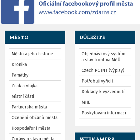
MĚSTO
DŮLEŽITÉ
Město a jeho historie
Objednávkový systém
a stav front na MěÚ
Kronika
Czech POINT (výpisy)
Památky
Potřebuji vyřídit
Znak a vlajka
Doklady k vyzvednutí
Místní části
MHD
Partnerská města
Poskytování informací
Ocenění občanů města
Hospodaření města
WEBKAMERA,
Zprávy o stavu města