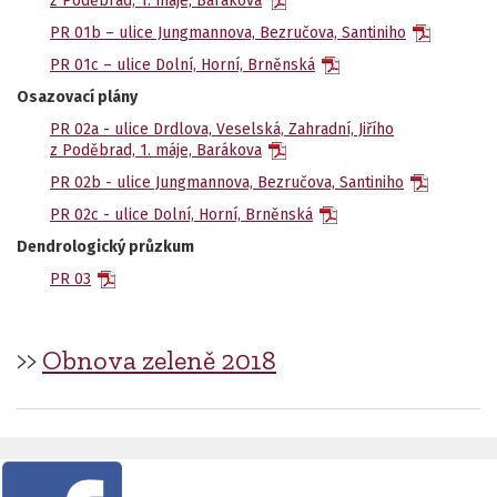
z Poděbrad, 1. máje, Barákova
PR 01b – ulice Jungmannova, Bezručova, Santiniho
PR 01c – ulice Dolní, Horní, Brněnská
Osazovací plány
PR 02a - ulice Drdlova, Veselská, Zahradní, Jiřího
z Poděbrad, 1. máje, Barákova
PR 02b - ulice Jungmannova, Bezručova, Santiniho
PR 02c - ulice Dolní, Horní, Brněnská
Dendrologický průzkum
PR 03
>>
Obnova zeleně 2018