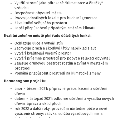
Využití stromů jako přirozené "klimatizace a čističky"
vzduchu
Bezpečnost obyvatel města
Rozvoj jednotlivých lokalit pro budoucí generace
Zkvalitnění veřejného prostoru
Lepší přizpůsobení případným změnám klimatu
K
valitní zeleň ve městě plní řadu důležitých funkcí:
Ochlazuje ulice a vytváří stín
Zachycuje prach a škodlivé látky například z aut
Vytváří kvalitnější veřejný prostor
Vytváří příjemné prostředí pro pobyt a relaxaci obyvatel
Zajišťuje druhovou pestrost rostlin a zvířat v městském
prostředí
Pomáhá přizpůsobit prostředí na klimatické změny
Harmonogram projektu:
únor – březen 2021: přípravné práce, kácení a ošetření
dřevin
duben – listopad 2021: odborné ošetření a výsadba nových
dřevin, úprava a úklid ploch
rok 2022 a další roky: provádění následné péče o nově
vysázené stromy: zálivka, údržba výsadbových mís a