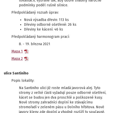
lokalitách, vybrané tak, aby dobře snášely náročné
podmínky podél rušné silnice.
Předpokládaný rozsah úprav:
Nová výsadba dřevin: 113 ks
Dřeviny odborně ošetřené: 26 ks
Dřeviny ke kácení: 46 ks
Předpokládaný harmonogram prací:
8. - 19. března 2021
Mapa 1
Mapa 2
ulice Santiniho
Popis lokality:
Na Santiniho ulici již roste mladá javorová alej. Tyto
stromy z velké části vyžadují pouze odborné ošetření,
kácet se budou jen dva proschlé a poškozené kusy.
Nové stromy zahradníci doplní ke stávajícímu
stromořadí v zeleném pásu u Dolního hřbitova. Nové
javory kleny zde doplní a vhodně rozšíří ty současné,