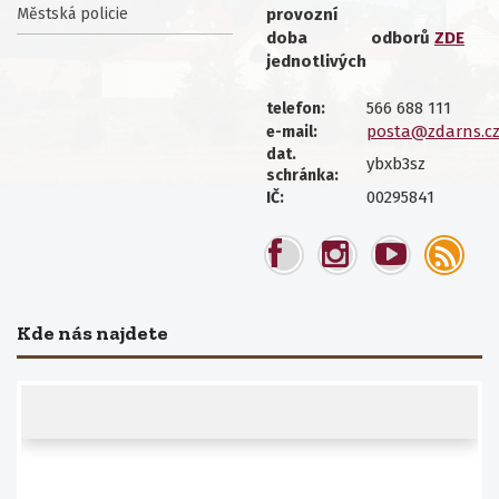
Městská policie
provozní
doba
odborů
ZDE
jednotlivých
566 688 111
telefon:
posta@zdarns.c
e-mail:
dat.
ybxb3sz
schránka:
00295841
IČ:
Kde nás najdete