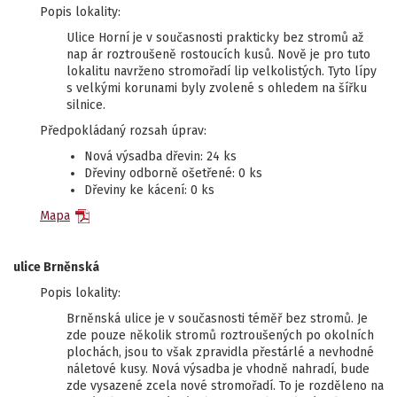
Popis lokality:
Ulice Horní je v současnosti prakticky bez stromů až
nap ár roztroušeně rostoucích kusů. Nově je pro tuto
lokalitu navrženo stromořadí lip velkolistých. Tyto lípy
s velkými korunami byly zvolené s ohledem na šířku
silnice.
Předpokládaný rozsah úprav:
Nová výsadba dřevin: 24 ks
Dřeviny odborně ošetřené: 0 ks
Dřeviny ke kácení: 0 ks
Mapa
ulice Brněnská
Popis lokality:
Brněnská ulice je v současnosti téměř bez stromů. Je
zde pouze několik stromů roztroušených po okolních
plochách, jsou to však zpravidla přestárlé a nevhodné
náletové kusy. Nová výsadba je vhodně nahradí, bude
zde vysazené zcela nové stromořadí. To je rozděleno na