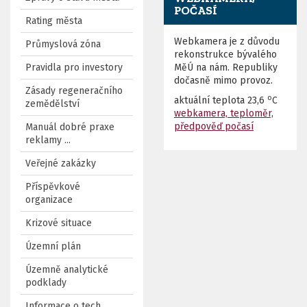
POČASÍ
Rating města
Webkamera je z důvodu
Průmyslová zóna
rekonstrukce bývalého
Pravidla pro investory
MěÚ na nám. Republiky
dočasně mimo provoz.
Zásady regeneračního
o
aktuální teplota
23,6
C
zemědělství
webkamera, teploměr,
předpověď počasí
Manuál dobré praxe
reklamy ...
Veřejné zakázky
Příspěvkové
organizace
Krizové situace
Územní plán
Územně analytické
podklady
Informace o tech.