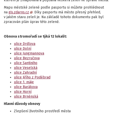
kterém je zmapovaná a popsaná veškerá zeleň ve správě města.
Mapu městské zeleně podle pasportu si můžete prohlédnout
na
gis.zdarns.cz
. Díky pasportu má město přesný přehled,
v jakém stavu zeleň je. Na základě tohoto dokumentu pak byl
zpracován plán úprav této zeleně.
Obnova stromořadí se týká 12 lokalit:
ulice Drdlova
ulice Dolní
ulice Jungmannova
ulice Bezručova
ulice Santiniho
ulice Veselská
ulice Zahradní
ulice Jiřího z Poděbrad
ulice 1. máje
ulice Barákova
ulice Horní
ulice Brněnská
Hlavní důvody obnovy
Zlepšení životního prostředí města