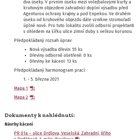
dva úseky. V prvním úseku mezi volejbalovými kurty a
kruhovým objezdem zahradníci doplní výsadbu před
Agenturou ochrany krajiny a pod Enpekou. Ve druhém
úseku od kruhového objezdu dále vznikne stromořadí
úplně nově. Pro tuto lokalitu zvolili odborní projektanti
s ohledem na šířku ulice zimní duby s velkou korunou.
Předpokládaný rozsah úprav:
Nová výsadba dřevin: 55 ks
Dřeviny odborně ošetřené: 0 ks
Dřeviny ke kácení: 13 ks
Předpokládaný harmonogram prací:
1. - 5. března 2021
Mapa 1
Mapa 2
Dokumenty k nahlédnutí:
Návrhy kácení
PR 01a – ulice Drdlova, Veselská, Zahradní, Jiřího