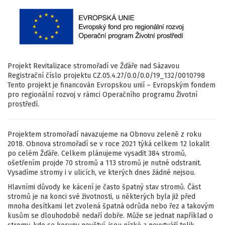
Projekt Revitalizace stromořadí ve Žďáře nad Sázavou
Registrační číslo projektu CZ.05.4.27/0.0/0.0/19_132/0010798
Tento projekt je financován Evropskou unií – Evropským fondem
pro regionální rozvoj v rámci Operačního programu Životní
prostředí.
Projektem stromořadí navazujeme na Obnovu zeleně z roku
2018. Obnova stromořadí se v roce 2021 týká celkem 12 lokalit
po celém Žďáře. Celkem plánujeme vysadit 384 stromů,
ošetřením projde 70 stromů a 113 stromů je nutné odstranit.
Vysadíme stromy i v ulicích, ve kterých dnes žádné nejsou.
Hlavními důvody ke kácení je často špatný stav stromů. Část
stromů je na konci své životnosti, u některých byla již před
mnoha desítkami let zvolená špatná odrůda nebo řez a takovým
kusům se dlouhodobě nedaří dobře. Může se jednat například o