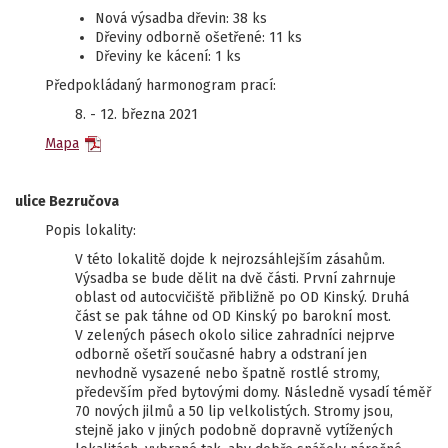
Nová výsadba dřevin: 38 ks
Dřeviny odborně ošetřené: 11 ks
Dřeviny ke kácení: 1 ks
Předpokládaný harmonogram prací:
8. - 12. března 2021
Mapa
ulice Bezručova
Popis lokality:
V této lokalitě dojde k nejrozsáhlejším zásahům.
Výsadba se bude dělit na dvě části. První zahrnuje
oblast od autocvičiště přibližně po OD Kinský. Druhá
část se pak táhne od OD Kinský po barokní most.
V zelených pásech okolo silice zahradníci nejprve
odborně ošetří současné habry a odstraní jen
nevhodně vysazené nebo špatně rostlé stromy,
především před bytovými domy. Následně vysadí téměř
70 nových jilmů a 50 lip velkolistých. Stromy jsou,
stejně jako v jiných podobně dopravně vytížených