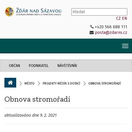
CZ
EN
+420 566 688 111
posta@zdarns.cz
Tog
nav
OBČAN
PODNIKATEL
NÁVŠTĚVNÍK
MĚSTO
PROJEKTY MĚSTA S DOTACÍ
OBNOVA STROMOŘADÍ
Obnova stromořadí
aktualizováno dne 9. 2. 2021