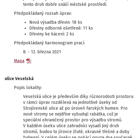
tento druh dobře snáší městské prostředí.
Předpokládaný rozsah úprav:
Nová výsadba dřevin: 18 ks
Dřeviny odborně ošetřené: 11 ks
Dřeviny ke kácení: 2 ks
Předpokládaný harmonogram prací:
8. - 12. března 2021
Mapa
ulice Veselská
Popis lokality:
Veselská ulice je především díky různorodosti prostoru
v rámci úprav rozdělená na jednotlivé úseky od
Strojírenské ulice až po úroveň Farských humen. Pro
nové stromy se nejdříve vybudují rabátka, což je
speciální ohraničený prostor pro výsadbu stromů.
V každém úseku ulice zahradníci vysadí jiný druh
stromů, budou to jírovce žluté, okrasné třešně a duby
bahenní. V celém úseku se pokácí pouze dva současné