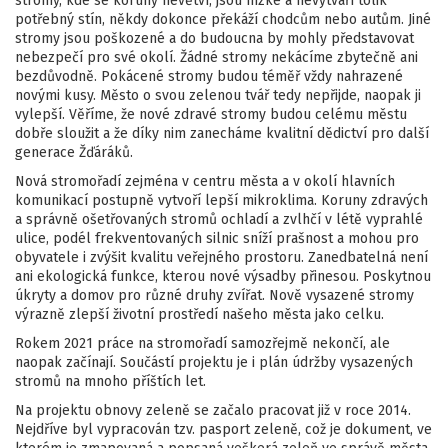
stromy, kde se koruny nevětví, jsou nízké a nevytváří tolik
potřebný stín, někdy dokonce překáží chodcům nebo autům. Jiné
stromy jsou poškozené a do budoucna by mohly představovat
nebezpečí pro své okolí. Žádné stromy nekácíme zbytečně ani
bezdůvodně. Pokácené stromy budou téměř vždy nahrazené
novými kusy. Město o svou zelenou tvář tedy nepřijde, naopak ji
vylepší. Věříme, že nové zdravé stromy budou celému městu
dobře sloužit a že díky nim zanecháme kvalitní dědictví pro další
generace Žďáráků.
Nová stromořadí zejména v centru města a v okolí hlavních
komunikací postupně vytvoří lepší mikroklima. Koruny zdravých
a správně ošetřovaných stromů ochladí a zvlhčí v létě vyprahlé
ulice, podél frekventovaných silnic sníží prašnost a mohou pro
obyvatele i zvýšit kvalitu veřejného prostoru. Zanedbatelná není
ani ekologická funkce, kterou nové výsadby přinesou. Poskytnou
úkryty a domov pro různé druhy zvířat. Nově vysazené stromy
výrazně zlepší životní prostředí našeho města jako celku.
Rokem 2021 práce na stromořadí samozřejmě nekončí, ale
naopak začínají. Součástí projektu je i plán údržby vysazených
stromů na mnoho příštích let.
Na projektu obnovy zeleně se začalo pracovat již v roce 2014.
Nejdříve byl vypracován tzv. pasport zeleně, což je dokument, ve