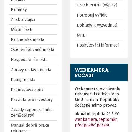
Czech POINT (výpisy)
Památky
Potřebuji vyřídit
Znak a vlajka
Doklady k vyzvednutí
Místní části
MHD
Partnerská města
Poskytování informací
Ocenění občanů města
Hospodaření města
WEBKAMERA,
Zprávy o stavu města
POČASÍ
Rating města
Webkamera je z důvodu
Průmyslová zóna
rekonstrukce bývalého
Pravidla pro investory
MěÚ na nám. Republiky
dočasně mimo provoz.
Zásady regeneračního
o
aktuální teplota
26,3
C
zemědělství
webkamera, teploměr,
předpověď počasí
Manuál dobré praxe
reklamy ...