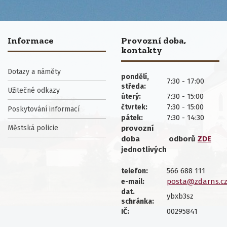
Informace
Provozní doba,
kontakty
Dotazy a náměty
pondělí,
7:30 - 17:00
středa:
Užitečné odkazy
7:30 - 15:00
úterý:
7:30 - 15:00
čtvrtek:
Poskytování informací
7:30 - 14:30
pátek:
Městská policie
provozní
doba
odborů
ZDE
jednotlivých
566 688 111
telefon:
posta@zdarns.c
e-mail:
dat.
ybxb3sz
schránka:
00295841
IČ: