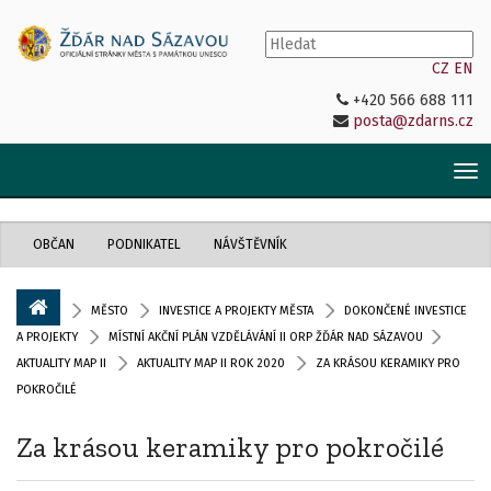
CZ
EN
+420 566 688 111
posta@zdarns.cz
Tog
nav
OBČAN
PODNIKATEL
NÁVŠTĚVNÍK
MĚSTO
INVESTICE A PROJEKTY MĚSTA
DOKONČENÉ INVESTICE
A PROJEKTY
MÍSTNÍ AKČNÍ PLÁN VZDĚLÁVÁNÍ II ORP ŽĎÁR NAD SÁZAVOU
AKTUALITY MAP II
AKTUALITY MAP II ROK 2020
ZA KRÁSOU KERAMIKY PRO
POKROČILÉ
Za krásou keramiky pro pokročilé