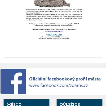
MĚSTO
DŮLEŽITÉ