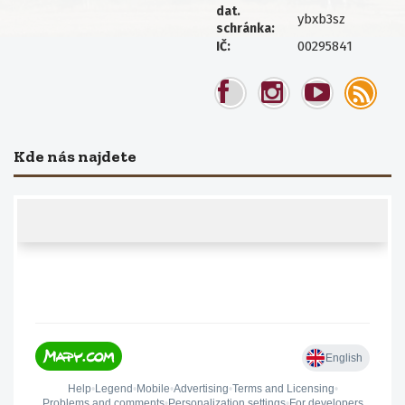
dat.
ybxb3sz
schránka:
00295841
IČ:
Kde nás najdete