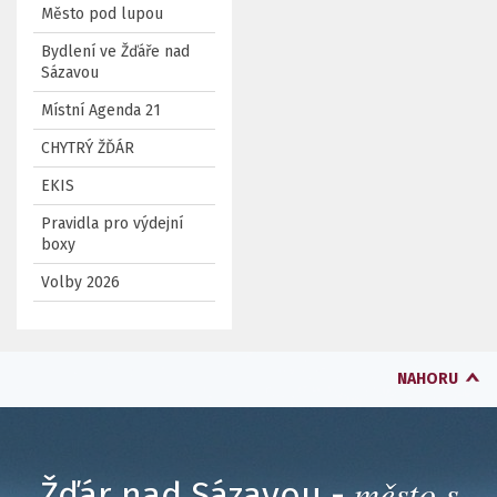
Město pod lupou
Bydlení ve Žďáře nad
Sázavou
Místní Agenda 21
CHYTRÝ ŽĎÁR
EKIS
Pravidla pro výdejní
boxy
Volby 2026
NAHORU
město s
Žďár nad Sázavou -