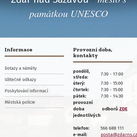
památkou UNESCO
Informace
Provozní doba,
kontakty
Dotazy a náměty
pondělí,
7:30 - 17:00
středa:
Užitečné odkazy
7:30 - 15:00
úterý:
7:30 - 15:00
čtvrtek:
Poskytování informací
7:30 - 14:30
pátek:
Městská policie
provozní
doba
odborů
ZDE
jednotlivých
566 688 111
telefon:
posta@zdarns.c
e-mail: