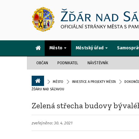
Město
Městský úřad
Samosprá
OBČAN
PODNIKATEL
NÁVŠTĚVNÍK
MĚSTO
INVESTICE A PROJEKTY MĚSTA
DOKONČEN
ŽĎÁRU NAD SÁZAVOU
Zelená střecha budovy býval
zveřejněno: 30. 4. 2021