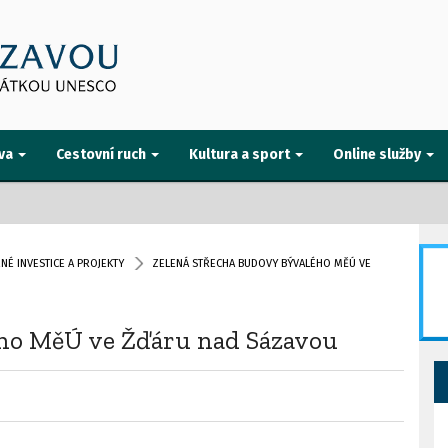
va
Cestovní ruch
Kultura a sport
Online služby
É INVESTICE A PROJEKTY
ZELENÁ STŘECHA BUDOVY BÝVALÉHO MĚÚ VE
ého MěÚ ve Žďáru nad Sázavou