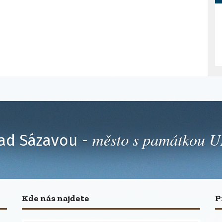
město s památkou
ad Sázavou -
Kde nás najdete
P