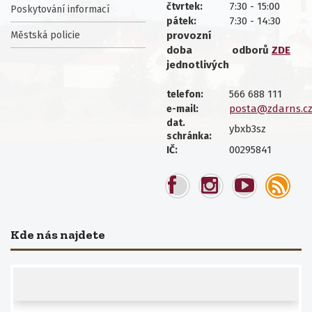
7:30 - 15:00
čtvrtek:
Poskytování informací
7:30 - 14:30
pátek:
Městská policie
provozní
doba
odborů
ZDE
jednotlivých
566 688 111
telefon:
posta@zdarns.c
e-mail:
dat.
ybxb3sz
schránka:
00295841
IČ:
Kde nás najdete