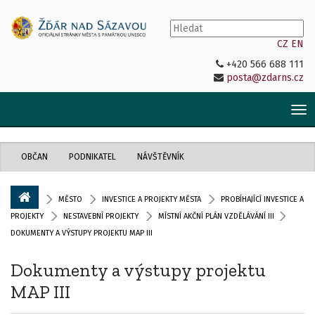
CZ
EN
+420 566 688 111
posta@zdarns.cz
Tog
nav
OBČAN
PODNIKATEL
NÁVŠTĚVNÍK
MĚSTO
INVESTICE A PROJEKTY MĚSTA
PROBÍHAJÍCÍ INVESTICE A
PROJEKTY
NESTAVEBNÍ PROJEKTY
MÍSTNÍ AKČNÍ PLÁN VZDĚLÁVÁNÍ III
DOKUMENTY A VÝSTUPY PROJEKTU MAP III
Dokumenty a výstupy projektu
MAP III