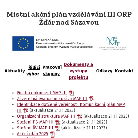
Místní akční plán vzdělávání III ORP
Žďár nad Sázavou
Dokumenty a
Pracovní
Řídící
Aktuality
v
ýstupy
Odkazy
Kontakt
skupiny
výbor
projektu
Finální dokument MAP III
Závěrečná evaluační zpráva MAP III
Identifikace dotčené veřejnosti. Komunikační plán MAP
III
(aktualizace 21.11.2023)
Organizační struktura MAP III
(aktualizace 21.11.2023)
Složení PS MAP III
(aktualizace 21.11.2023)
Složení ŘV MAP III
(aktualizace 21.11.2023)
Akční plán 2025