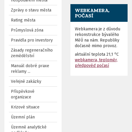
Hospodaření města
WEBKAMERA,
Zprávy o stavu města
POČASÍ
Rating města
Webkamera je z důvodu
Průmyslová zóna
rekonstrukce bývalého
Pravidla pro investory
MěÚ na nám. Republiky
dočasně mimo provoz.
Zásady regeneračního
o
aktuální teplota
21,1
C
zemědělství
webkamera, teploměr,
předpověď počasí
Manuál dobré praxe
reklamy ...
Veřejné zakázky
Příspěvkové
organizace
Krizové situace
Územní plán
Územně analytické