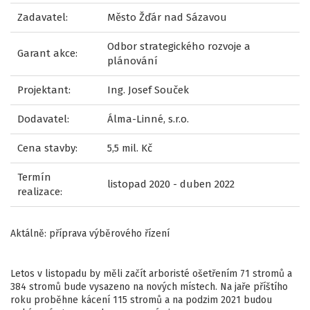
Zadavatel:
Město Žďár nad Sázavou
Odbor strategického rozvoje a
Garant akce:
plánování
Projektant:
Ing. Josef Souček
Dodavatel:
Álma-Linné, s.r.o.
Cena stavby:
5,5 mil. Kč
Termín
listopad 2020 - duben 2022
realizace:
Aktálně: příprava výběrového řízení
Letos v listopadu by měli začít arboristé ošetřením 71 stromů a
384 stromů bude vysazeno na nových místech. Na jaře příštího
roku proběhne kácení 115 stromů a na podzim 2021 budou