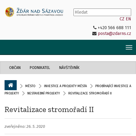
CZ
EN
+420 566 688 111
posta@zdarns.cz
Tog
nav
OBČAN
PODNIKATEL
NÁVŠTĚVNÍK
MĚSTO
INVESTICE A PROJEKTY MĚSTA
PROBÍHAJÍCÍ INVESTICE A
PROJEKTY
NESTAVEBNÍ PROJEKTY
REVITALIZACE STROMOŘADÍ II
Revitalizace stromořadí II
zveřejněno: 26. 5. 2020