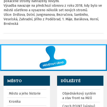
pokácené stromy nahrazeny novými.
Výsadba navazuje na předchozí obnovu z roku 2018, kdy bylo ve
městě ošetřeno a vysazeno několik set nových stromů.
Ulice: Drdlova, Dolní, Jungmanova, Bezručova, Santiniho,
Veselská, Zahradní, Jiřího z Poděbrad, 1. Máje, Barákova, Horní,
Brněnská
MĚSTO
DŮLEŽITÉ
Město a jeho historie
Objednávkový systém
a stav front na MěÚ
Kronika
Czech POINT (výpisy)