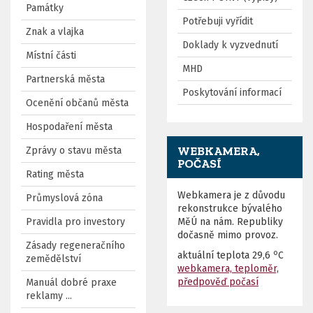
Památky
Potřebuji vyřídit
Znak a vlajka
Doklady k vyzvednutí
Místní části
MHD
Partnerská města
Poskytování informací
Ocenění občanů města
Hospodaření města
WEBKAMERA,
Zprávy o stavu města
POČASÍ
Rating města
Webkamera je z důvodu
Průmyslová zóna
rekonstrukce bývalého
Pravidla pro investory
MěÚ na nám. Republiky
dočasně mimo provoz.
Zásady regeneračního
o
aktuální teplota
29,6
C
zemědělství
webkamera, teploměr,
předpověď počasí
Manuál dobré praxe
reklamy ...