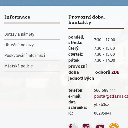
Informace
Provozní doba,
kontakty
Dotazy a náměty
pondělí,
7:30 - 17:00
středa:
Užitečné odkazy
7:30 - 15:00
úterý:
7:30 - 15:00
čtvrtek:
Poskytování informací
7:30 - 14:30
pátek:
Městská policie
provozní
doba
odborů
ZDE
jednotlivých
566 688 111
telefon:
posta@zdarns.c
e-mail:
dat.
ybxb3sz
schránka:
00295841
IČ: