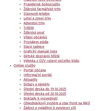
Pravidelné bohoslužby
Žďárské farmářské trhy
Slavnosti jeřabin
Letní a zimní trhy
Adventní trhy
Tržiště
Žďárská pouť
Vítání občánků
Pronájem pódia
Stará radnice
Grafický manuál loga
Dětské dopravní hřiště
Výjimka z OZV rušení nočního klidu
Online služby
Portál občana
Informační portál
Aktuality
Dotazy a náměty
Úřední deska do 19.10.2025
Úřední deska od 20.10.2025
Doklady k vyzvednutí
Objednávkový systém a stav front na MěÚ
Žádost o vyjádření k existenci sítí