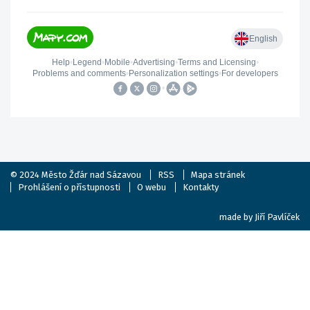
© 2024
Město Žďár nad Sázavou
RSS
Mapa stránek
Prohlášení o přístupnosti
O webu
Kontakty
made by
Jiří Pavlíček