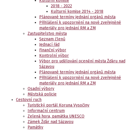
Kulturní komise
2018 - 2022
Kulturní komise 2014 - 2018
Plánované termíny jednání orgánů města
Přihlášení k upozornění na nově zveřejněné
materiály pro jednání RM a ZM
Zastupitelstvo města
Seznam členů
Jednací řád
Finanční výbor
Kontrolní výbor
Výbor pro udělování ocenění města Žďáru nad
Sázavou
Plánované termíny jednání orgánů města
Přihlášení k upozornění na nově zveřejněné
materiály pro jednání RM a ZM
Osadní výbory
Městská policie
Cestovní ruch
Turistický portál Koruna Vysočiny
Informační centrum
Zelená hora, památka UNESCO
Zámek Žďár nad Sázavou
Památky