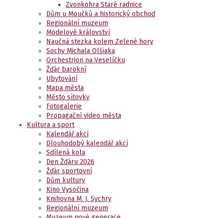
Zvonkohra Staré radnice
Dům u Moučků a historický obchod
Regionální muzeum
Modelové království
Naučná stezka kolem Zelené hory
Sochy Michala Olšiaka
Orchestrion na Veselíčku
Žďár barokní
Ubytování
Mapa města
Město síťovky
Fotogalerie
Propagační video města
Kultura a sport
Kalendář akcí
Dlouhodobý kalendář akcí
Sdílená kola
Den Žďáru 2026
Žďár sportovní
Dům kultury
Kino Vysočina
Knihovna M. J. Sychry
Regionální muzeum
Muzeum nové generace