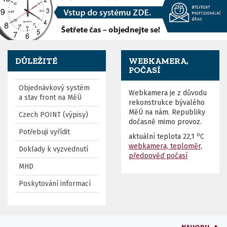
DŮLEŽITÉ
WEBKAMERA,
POČASÍ
Objednávkový systém
Webkamera je z důvodu
a stav front na MěÚ
rekonstrukce bývalého
MěÚ na nám. Republiky
Czech POINT (výpisy)
dočasně mimo provoz.
Potřebuji vyřídit
o
aktuální teplota
22,1
C
webkamera, teploměr,
Doklady k vyzvednutí
předpověď počasí
MHD
Poskytování informací