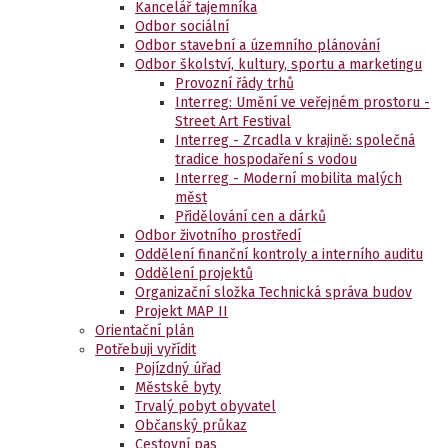
Kancelář tajemníka
Odbor sociální
Odbor stavební a územního plánování
Odbor školství, kultury, sportu a marketingu
Provozní řády trhů
Interreg: Umění ve veřejném prostoru -
Street Art Festival
Interreg - Zrcadla v krajině: společná
tradice hospodaření s vodou
Interreg - Moderní mobilita malých
měst
Přidělování cen a dárků
Odbor životního prostředí
Oddělení finanční kontroly a interního auditu
Oddělení projektů
Organizační složka Technická správa budov
Projekt MAP II
Orientační plán
Potřebuji vyřídit
Pojízdný úřad
Městské byty
Trvalý pobyt obyvatel
Občanský průkaz
Cestovní pas