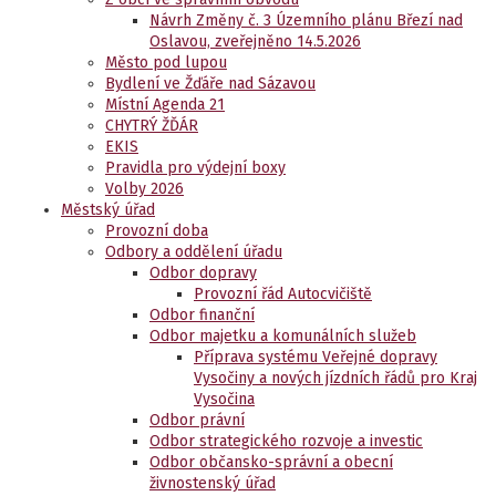
Návrh Změny č. 3 Územního plánu Březí nad
Oslavou, zveřejněno 14.5.2026
Město pod lupou
Bydlení ve Žďáře nad Sázavou
Místní Agenda 21
CHYTRÝ ŽĎÁR
EKIS
Pravidla pro výdejní boxy
Volby 2026
Městský úřad
Provozní doba
Odbory a oddělení úřadu
Odbor dopravy
Provozní řád Autocvičiště
Odbor finanční
Odbor majetku a komunálních služeb
Příprava systému Veřejné dopravy
Vysočiny a nových jízdních řádů pro Kraj
Vysočina
Odbor právní
Odbor strategického rozvoje a investic
Odbor občansko-správní a obecní
živnostenský úřad