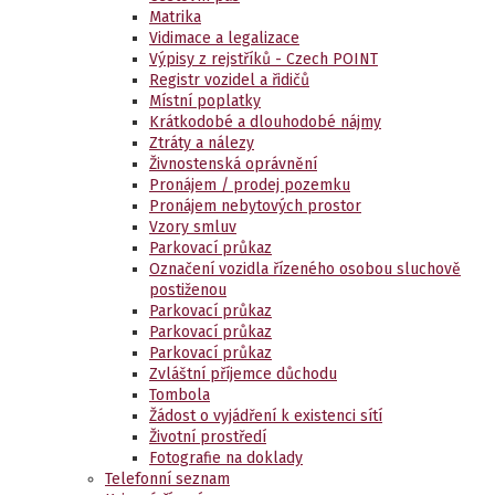
Matrika
Vidimace a legalizace
Výpisy z rejstříků - Czech POINT
Registr vozidel a řidičů
Místní poplatky
Krátkodobé a dlouhodobé nájmy
Ztráty a nálezy
Živnostenská oprávnění
Pronájem / prodej pozemku
Pronájem nebytových prostor
Vzory smluv
Parkovací průkaz
Označení vozidla řízeného osobou sluchově
postiženou
Parkovací průkaz
Parkovací průkaz
Parkovací průkaz
Zvláštní příjemce důchodu
Tombola
Žádost o vyjádření k existenci sítí
Životní prostředí
Fotografie na doklady
Telefonní seznam