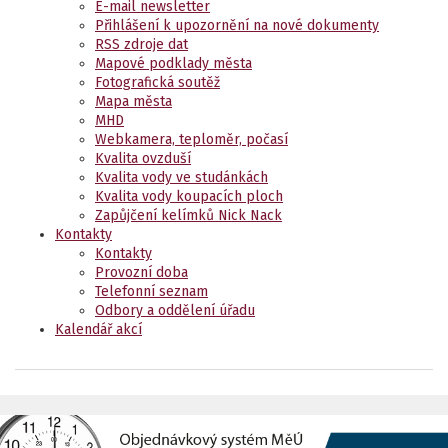
E-mail newsletter
Přihlášení k upozornění na nové dokumenty
RSS zdroje dat
Mapové podklady města
Fotografická soutěž
Mapa města
MHD
Webkamera, teploměr, počasí
Kvalita ovzduší
Kvalita vody ve studánkách
Kvalita vody koupacích ploch
Zapůjčení kelímků Nick Nack
Kontakty
Kontakty
Provozní doba
Telefonní seznam
Odbory a oddělení úřadu
Kalendář akcí