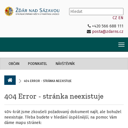
CZ
EN
+420 566 688 111
posta@zdarns.cz
Tog
nav
OBČAN
PODNIKATEL
NÁVŠTĚVNÍK
404 ERROR - STRÁNKA NEEXISTUJE
404 Error - stránka neexistuje
404-krát jsme zkoušeli požadovaný dokument najít, ale bohužel
neexistuje. Třeba budete v hledání úspěšnější, na pomoc Vám
dáme mapu stránek: