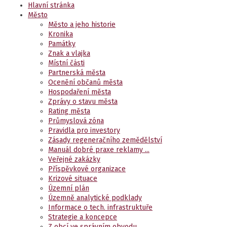
Hlavní stránka
Město
Město a jeho historie
Kronika
Památky
Znak a vlajka
Místní části
Partnerská města
Ocenění občanů města
Hospodaření města
Zprávy o stavu města
Rating města
Průmyslová zóna
Pravidla pro investory
Zásady regeneračního zemědělství
Manuál dobré praxe reklamy ...
Veřejné zakázky
Příspěvkové organizace
Krizové situace
Územní plán
Územně analytické podklady
Informace o tech. infrastruktuře
Strategie a koncepce
Z obcí ve správním obvodu