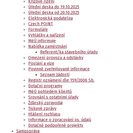
Krizové řízení
Úřední deska do 19.10.2025
Úřední deska od 20.10.2025
Elektronická podatelna
Czech POINT
Formuláře
Vyhlášky a nařízení
MěÚ informuje
Nabídka zaměstnání
Referent/ka stavebního úřadu
Omezení provozu a odstávky
Poslání a vize
Povinně zveřejňované informace
Seznam žádostí
Registr oznámení dle 159/2006 Sb.
Dotační programy
MěÚ pohledem klientů
Srovnání s ostatními úřady
Žďárský zpravodaj
Tiskové zprávy
Hlášení rozhlasu
Informace o zpracování os. údajů
Dotačně podpořené projekty
Samospráva