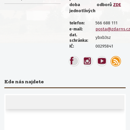
doba
odborů
ZDE
jednotlivých
566 688 111
telefon:
posta@zdarns.c
e-mail:
dat.
ybxb3sz
schránka:
00295841
IČ:
Kde nás najdete