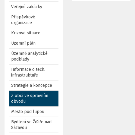
Veřejné zakázky
Příspěvkové
organizace
Krizové situace
Územní plán
Územně analytické
podklady
Informace o tech.
infrastruktuře
Strategie a koncepce
Z obcí ve správním
obvodu
Město pod lupou
Bydlení ve Žďáře nad
Sázavou