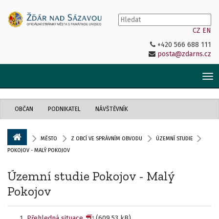
CZ
EN
+420 566 688 111
posta@zdarns.cz
Tog
nav
OBČAN
PODNIKATEL
NÁVŠTĚVNÍK
MĚSTO
Z OBCÍ VE SPRÁVNÍM OBVODU
ÚZEMNÍ STUDIE
POKOJOV - MALÝ POKOJOV
Územní studie Pokojov - Malý
Pokojov
Přehledná situace
(609,53 kB)