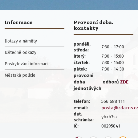
Informace
Provozní doba,
kontakty
Dotazy a náměty
pondělí,
7:30 - 17:00
středa:
Užitečné odkazy
7:30 - 15:00
úterý:
7:30 - 15:00
čtvrtek:
Poskytování informací
7:30 - 14:30
pátek:
Městská policie
provozní
doba
odborů
ZDE
jednotlivých
566 688 111
telefon:
posta@zdarns.c
e-mail:
dat.
ybxb3sz
schránka:
00295841
IČ: