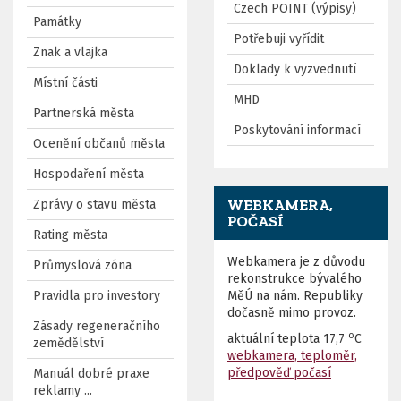
Czech POINT (výpisy)
Památky
Potřebuji vyřídit
Znak a vlajka
Doklady k vyzvednutí
Místní části
MHD
Partnerská města
Poskytování informací
Ocenění občanů města
Hospodaření města
WEBKAMERA,
Zprávy o stavu města
POČASÍ
Rating města
Webkamera je z důvodu
Průmyslová zóna
rekonstrukce bývalého
Pravidla pro investory
MěÚ na nám. Republiky
dočasně mimo provoz.
Zásady regeneračního
o
aktuální teplota
17,7
C
zemědělství
webkamera, teploměr,
předpověď počasí
Manuál dobré praxe
reklamy ...