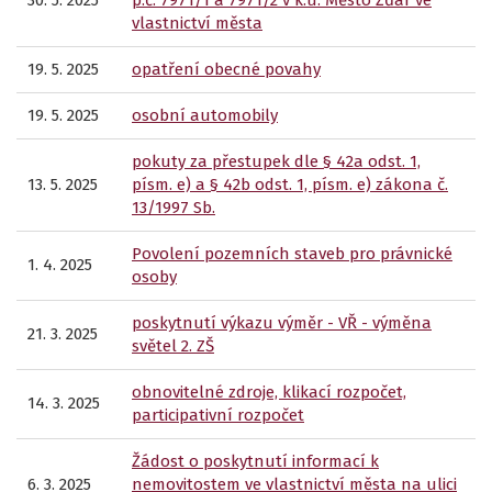
30. 5. 2025
p.č. 7971/1 a 7971/2 v k.ú. Město Žďár ve
vlastnictví města
19. 5. 2025
opatření obecné povahy
19. 5. 2025
osobní automobily
pokuty za přestupek dle § 42a odst. 1,
13. 5. 2025
písm. e) a § 42b odst. 1, písm. e) zákona č.
13/1997 Sb.
Povolení pozemních staveb pro právnické
1. 4. 2025
osoby
poskytnutí výkazu výměr - VŘ - výměna
21. 3. 2025
světel 2. ZŠ
obnovitelné zdroje, klikací rozpočet,
14. 3. 2025
participativní rozpočet
Žádost o poskytnutí informací k
6. 3. 2025
nemovitostem ve vlastnictví města na ulici