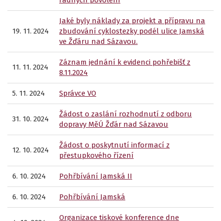
řádných povolení
Jaké byly náklady za projekt a přípravu na
19. 11. 2024
zbudování cyklostezky podél ulice Jamská
ve Žďáru nad Sázavou.
Záznam jednání k evidenci pohřebišť z
11. 11. 2024
8.11.2024
5. 11. 2024
Správce VO
Žádost o zaslání rozhodnutí z odboru
31. 10. 2024
dopravy MěÚ Žďár nad Sázavou
Žádost o poskytnutí informací z
12. 10. 2024
přestupkového řízení
6. 10. 2024
Pohřbívání Jamská II
6. 10. 2024
Pohřbívání Jamská
Organizace tiskové konference dne