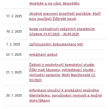
Veselské a na nám. Republiky.
vhodné pracovní prostředí poníkům, kteří
17. 2. 2025
jsou součástí Žďárské pouti
kopie rozhodnutí vydaných stavebním
10. 2. 2025
úřadem 01.07.2025 - 30.09.2025
7. 2. 2025
zpřístupnění dokumentace SVS
23. 1. 2025
vymáhání pokut
Žádost o poskytnutí kompletní studie:
Žďár nad Sázavou, vyhledávací studie -
21. 1. 2025
východní varianta, Mott MacDonald CZ,
03/2023
informace sloužící k prokázání možného
20. 1. 2025
klientelismu, porušování rovnosti a možné
msty/šikany