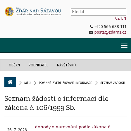
CZ
EN
+420 566 688 111
posta@zdarns.cz
Tog
nav
OBČAN
PODNIKATEL
NÁVŠTĚVNÍK
MĚÚ
POVINNĚ ZVEŘEJŇOVANÉ INFORMACE
SEZNAM ŽÁDOSTÍ
Seznam žádostí o informaci dle
zákona č. 106/1999 Sb.
dohody o narovnání podle zákona č.
26. 7. 2026