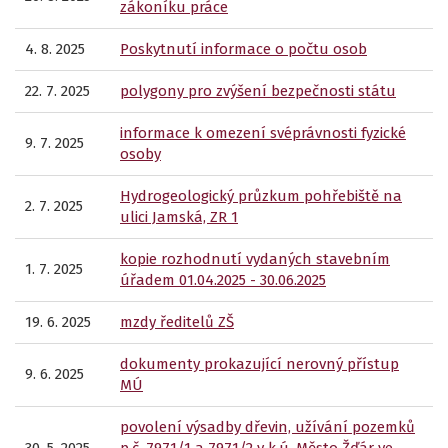
zákoníku práce
4. 8. 2025
Poskytnutí informace o počtu osob
22. 7. 2025
polygony pro zvýšení bezpečnosti státu
informace k omezení svéprávnosti fyzické
9. 7. 2025
osoby
Hydrogeologický průzkum pohřebiště na
2. 7. 2025
ulici Jamská, ZR 1
kopie rozhodnutí vydaných stavebním
1. 7. 2025
úřadem 01.04.2025 - 30.06.2025
19. 6. 2025
mzdy ředitelů ZŠ
dokumenty prokazující nerovný přístup
9. 6. 2025
MÚ
povolení výsadby dřevin, užívání pozemků