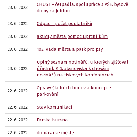
CHUST - čerpadla, spolupráce s VŠE, bytové
23. 6. 2022
domy za Jehlou
23. 6. 2022
Odpad - počet poplatníků
23. 6. 2022
aktivity města pomoc uprchlíkům
23. 6. 2022
103. Rada města a park pro psy
Úplný seznam novinářů, u kterých zjišťoval
23. 6. 2022
úřadník P. S. stanoviska k chování
novinářů na tiskových konferencích
Opravy školních budov a koncepce
22. 6. 2022
parkování
22. 6. 2022
Stav komunikací
22. 6. 2022
Farská humna
22. 6. 2022
doprava ve městě