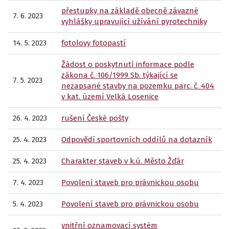
přestupky na základě obecně závazné
7. 6. 2023
vyhlášky upravující užívání pyrotechniky
14. 5. 2023
fotolovy fotopastí
Žádost o poskytnutí informace podle
zákona č. 106/1999 Sb. týkající se
7. 5. 2023
nezapsané stavby na pozemku parc. č. 404
v kat. území Velká Losenice
26. 4. 2023
rušení České pošty
25. 4. 2023
Odpovědí sportovních oddílů na dotazník
25. 4. 2023
Charakter staveb v k.ú. Město Žďár
7. 4. 2023
Povolení staveb pro právnickou osobu
5. 4. 2023
Povolení staveb pro právnickou osobu
vnitřní oznamovací systém