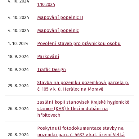
4. 10. 2024
1.10.2024
4. 10. 2024
Mapování popelnic II
4. 10. 2024
Mapování popelnic
1. 10. 2024
Povolení staveb pro právnickou osobu
18. 9. 2024
Parkování
10. 9. 2024
Traffic Design
Stavba na pozemku pozemková parcela p.
29. 8. 2024
č. 105 v k. ú. Herálec na Moravě
zaslání kopií stanovisek Krajské hygienické
26. 8. 2024
stanice (KHS) k tlecím dobám na
hřbitovech
Poskytnutí fotodokumentace stavby na
20. 8. 2024
pozemku parc. č. 4637 v kat. území Velká