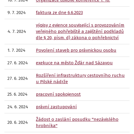
10. 7. 2024
Organizace tiskové konference 1. 10.
9. 7. 2024
faktura ze dne 6.6.2023
výpisy z evience související s provozováním
4. 7. 2024
veřejného pohřebiště a zajištění podkladů
dle § 20, písm. d) zákona o pohřebnictví
1. 7. 2024
Povolení staveb pro právnickou osobu
27. 6. 2024
exekuce na město Žďár nad Sázavou
Rozšíření infrastruktury cestovního ruchu
27. 6. 2024
u Pilské nádrže
25. 6. 2024
pracovní spokojenost
24. 6. 2024
právní zastupování
Žádost o zaslání posudku "nezávislého
20. 6. 2024
hrobníka"