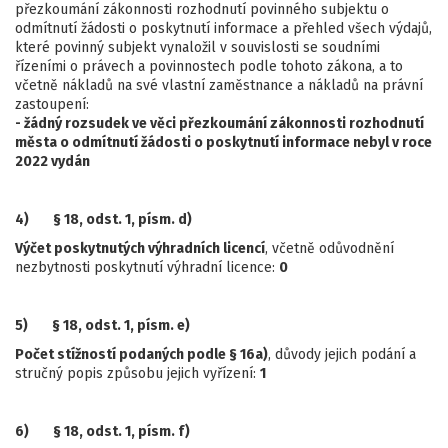
přezkoumání zákonnosti rozhodnutí povinného subjektu o
odmítnutí žádosti o poskytnutí informace a přehled všech výdajů,
které povinný subjekt vynaložil v souvislosti se soudními
řízeními o právech a povinnostech podle tohoto zákona, a to
včetně nákladů na své vlastní zaměstnance a nákladů na právní
zastoupení:
- žádný rozsudek ve věci přezkoumání zákonnosti rozhodnutí
města o odmítnutí žádosti o poskytnutí informace nebyl v roce
2022 vydán
4)
§ 18, odst. 1, písm. d)
Výčet poskytnutých výhradních licencí
, včetně odůvodnění
nezbytnosti poskytnutí výhradní licence:
0
5)
§ 18, odst. 1, písm. e)
Počet stížností podaných podle § 16a)
, důvody jejich podání a
stručný popis způsobu jejich vyřízení:
1
6)
§ 18, odst. 1, písm. f)