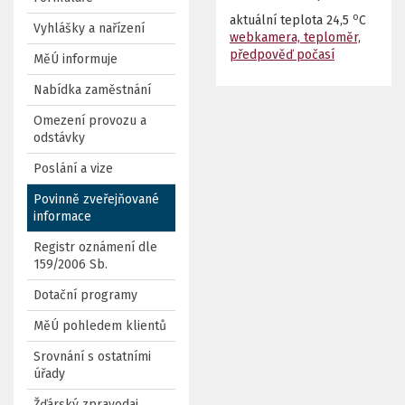
o
aktuální teplota
24,5
C
Vyhlášky a nařízení
webkamera, teploměr,
předpověď počasí
MěÚ informuje
Nabídka zaměstnání
Omezení provozu a
odstávky
Poslání a vize
Povinně zveřejňované
informace
Registr oznámení dle
159/2006 Sb.
Dotační programy
MěÚ pohledem klientů
Srovnání s ostatními
úřady
Žďárský zpravodaj