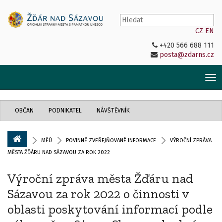
CZ
EN
+420 566 688 111
posta@zdarns.cz
Tog
nav
OBČAN
PODNIKATEL
NÁVŠTĚVNÍK
MĚÚ
POVINNĚ ZVEŘEJŇOVANÉ INFORMACE
VÝROČNÍ ZPRÁVA
MĚSTA ŽĎÁRU NAD SÁZAVOU ZA ROK 2022
Výroční zpráva města Žďáru nad
Sázavou za rok 2022 o činnosti v
oblasti poskytování informací podle