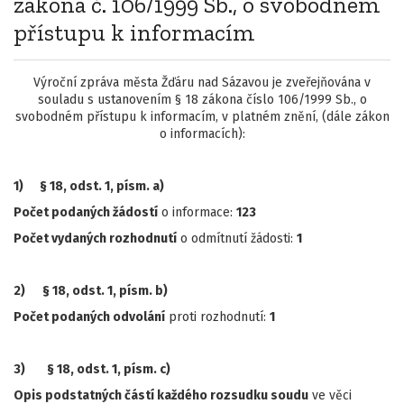
zákona č. 106/1999 Sb., o svobodném
přístupu k informacím
Výroční zpráva města Žďáru nad Sázavou je zveřejňována v
souladu s ustanovením § 18 zákona číslo 106/1999 Sb., o
svobodném přístupu k informacím, v platném znění, (dále zákon
o informacích):
1) § 18, odst. 1, písm. a)
Počet podaných žádostí
o informace:
123
Počet vydaných rozhodnutí
o odmítnutí žádosti:
1
2)
§ 18, odst. 1, písm. b)
Počet podaných odvolání
proti rozhodnutí:
1
3)
§ 18, odst. 1, písm. c)
Opis podstatných částí každého rozsudku soudu
ve věci