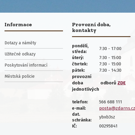
Informace
Provozní doba,
kontakty
Dotazy a náměty
pondělí,
7:30 - 17:00
středa:
Užitečné odkazy
7:30 - 15:00
úterý:
7:30 - 15:00
čtvrtek:
Poskytování informací
7:30 - 14:30
pátek:
Městská policie
provozní
doba
odborů
ZDE
jednotlivých
566 688 111
telefon:
posta@zdarns.c
e-mail:
dat.
ybxb3sz
schránka:
00295841
IČ: