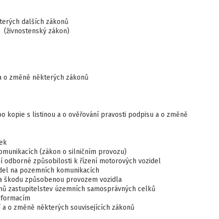
kterých dalších zákonů
í (živnostenský zákon)
ů a o změně některých zákonů
bo kopie s listinou a o ověřování pravosti podpisu a o změně
zek
omunikacích (zákon o silničním provozu)
ní odborné způsobilosti k řízení motorových vozidel
idel na pozemních komunikacích
i za škodu způsobenou provozem vozidla
lenů zastupitelstev územních samosprávných celků
informacím
ví a o změně některých souvisejících zákonů