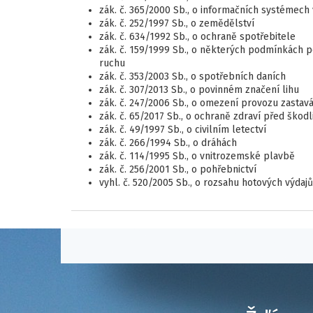
zák. č. 365/2000 Sb., o informačních systémech
zák. č. 252/1997 Sb., o zemědělství
zák. č. 634/1992 Sb., o ochraně spotřebitele
zák. č. 159/1999 Sb., o některých podmínkách p
ruchu
zák. č. 353/2003 Sb., o spotřebních daních
zák. č. 307/2013 Sb., o povinném značení lihu
zák. č. 247/2006 Sb., o omezení provozu zastav
zák. č. 65/2017 Sb., o ochraně zdraví před škod
zák. č. 49/1997 Sb., o civilním letectví
zák. č. 266/1994 Sb., o dráhách
zák. č. 114/1995 Sb., o vnitrozemské plavbě
zák. č. 256/2001 Sb., o pohřebnictví
vyhl. č. 520/2005 Sb., o rozsahu hotových výdaj