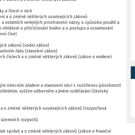
y a řízení o nich
mení a o změně některých souvisejících zákonů
c a ostatních veřejných prostranství názvy, o způsobu použití a
ch ohlášení o přečíslování budov a o postupu a oznamování
ení čísel
rých zákonů (vodní zákon)
avebním řádu (stavební zákon)
ných číslech a o změně některých zákonů (zákon o evidenci
řeným obecním úřadem a stanovení obcí s rozšířenou působností
, středním, vyšším odborném a jiném vzdělávání (školský
h a o změně některých souvisejících zákonů (rozpočtová
h územních rozpočtů
řejné správě a o změně některých zákonů (zákon o finanční