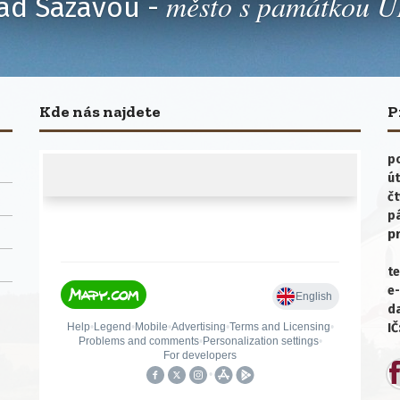
město s památkou
ad Sázavou -
Kde nás najdete
P
po
út
čt
p
p
te
e-
da
IČ