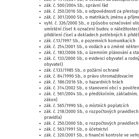
zák. č. 500/2004 Sb., správní řád
zák. č. 250/2016 Sb., o odpovědnosti za přestupk
zák. č. 301/2000 Sb., o matrikách, jménu a příj
vyhl. č. 326/2000 Sb., o způsobu označování uli
umístění čísel k označení budov, o náležitoste
přidělení čísel a dokladech potřebných k přiděl
zák. č.13/1997 Sb., o pozemních komunikacích
zák. č. 254/2001 Sb., o vodách a o změně někte
zák. č. 183/2006 Sb., o územním plánování a st
zák. č. 133/2000 Sb., o evidenci obyvatel a rod
obyvatel)
zák. č.133/1985 Sb., o požární ochraně
zák. č. 84/1990 Sb., o právu shromažďovacím
zák. č. 186/2016 Sb., o hazardních hrách
zák. č. 314/2002 Sb., o stanovení obcí s pově
zák. č. 561/2004 Sb., o předškolním, základním
zákon)
zák. č. 565/1990 Sb., o místních poplatcích
zák. č. 218/2000 Sb., o rozpočtových pravidlec
pravidla)
zák. č. 250/2000 Sb., o rozpočtových pravidlec
zák. č. 563/1991 Sb., o účetnictví
zák. č. 320/2001 Sb., o finanční kontrole ve ve