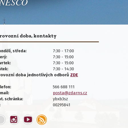
 UNESCO
rovozní doba, kontakty
7:30 - 17:00
ndělí, středa:
7:30 - 15:00
erý:
7:30 - 15:00
vrtek:
7:30 - 14:30
átek:
rovozní doba jednotlivých
odborů
ZDE
566 688 111
lefon:
posta@zdarns.cz
mail:
ybxb3sz
t. schránka:
00295841
: