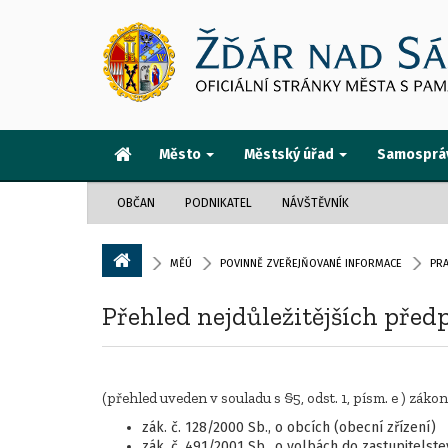
Město
Městský úřad
Samosprá
OBČAN
PODNIKATEL
NÁVŠTĚVNÍK
MĚÚ
POVINNĚ ZVEŘEJŇOVANÉ INFORMACE
PRA
Přehled nejdůležitějších před
(přehled uveden v souladu s §5, odst. 1, písm. e ) záko
zák. č. 128/2000 Sb., o obcích (obecní zřízení)
zák. č. 491/2001 Sb., o volbách do zastupitels