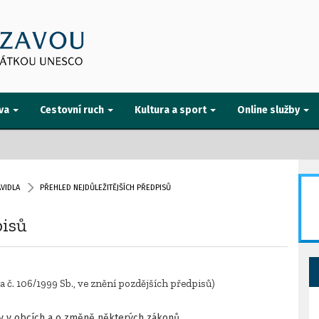
va
Cestovní ruch
Kultura a sport
Online služby
VIDLA
PŘEHLED NEJDŮLEŽITĚJŠÍCH PŘEDPISŮ
pisů
na č. 106/1999 Sb., ve znění pozdějších předpisů)
tev v obcích a o změně některých zákonů