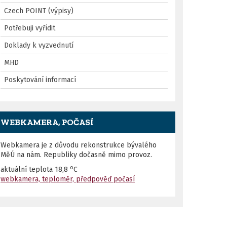
Czech POINT (výpisy)
Potřebuji vyřídit
Doklady k vyzvednutí
MHD
Poskytování informací
WEBKAMERA, POČASÍ
Webkamera je z důvodu rekonstrukce bývalého
MěÚ na nám. Republiky dočasně mimo provoz.
o
aktuální teplota
18,8
C
webkamera, teploměr, předpověď počasí