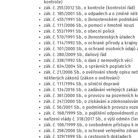
kontrole)
zák. č. 255/2012 Sb., o kontrole (kontrolní řád)
zák. č. 185/2001 Sb., o odpadech a o změně ně
zák. č. 455/1991 Sb., o živnostenském podnikán
zák. č. 111/2006 Sb., o pomoci v hmotné nouzi
zák. č. 553/1991 Sb., o obecní policii
zák. č. 570/1991 Sb., o živnostenských úřadech
zák. č. 114/1992 Sb., o ochraně přírody a krajiny
zák. č. 101/2000 Sb., o ochraně osobních údaj
zák. č. 280/2009 Sb., daňový řád
zák. č. 338/1992 Sb., o dani z nemovitých věcí
zák. č. 634/2004 Sb., o správních poplatcích
zák. č. 21/2006 Sb., o ověřování shody opisu ne
některých zákonů (zákon o ověřování)
zák. č. 111/1994 Sb., o silniční dopravě
zák. č. 134/2016 Sb., o zadávání veřejných zaká
zák. č. 361/2000 Sb., o provozu na pozemních k
zák. č. 247/2000 Sb., o získávání a zdokonalová
zák. č. 56/2001 Sb., o podmínkách provozu voz
zák. č. 168/1999 Sb., o pojištění odpovědnost
nařízení vlády č. 318/2017 Sb., o výši odměn č
zák. č. 106/1999 Sb., o svobodném přístupu k 
zák. č. 258/2000 Sb., o ochraně veřejného zdra
zák. č. 329/1999 Sb., o cestovních dokladech