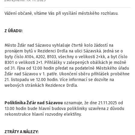
zveřejněno: 19. 11. 2025
Vážení občané, vítáme Vás při vysílání městského rozhlasu.
Z ÚŘADU:
Město Žďár nad Sázavou vyhlašuje čtvrté kolo žádostí na
pronájem bytů v Rezidenci Drdla na ulici Sázavská. Jedná se o
byty číslo A104, A202, B103, všechny o velikosti 2+kk, a byt číslo
B301 o velikosti 2+1. Přihlášky v zalepených obálkách je možné
od 31. října od 12.00 hodin předat na podatelně Městského úřadu
Žďár nad Sázavou v 1. patře. Ukončení sběru přihlášek proběhne
21. listopadu ve 12.00 hodin. Více informací se dozvíte na
webových stránkách Rezidence Drdla.
Poliklinika Žďár nad Sázavou
oznamuje, že dne 21.11.2025 od
13.00 hodin bude hlavní budova polikliniky uzavřena z důvodu
rekonstrukce hlavní rozvodny elektřiny.
ZTRÁTY A NÁLEZY: