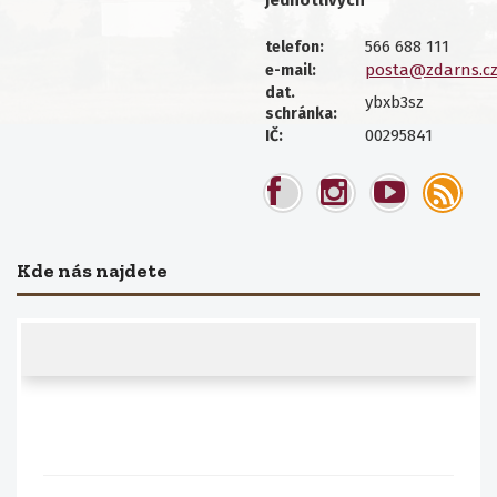
jednotlivých
566 688 111
telefon:
posta@zdarns.c
e-mail:
dat.
ybxb3sz
schránka:
00295841
IČ:
Kde nás najdete