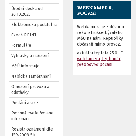
WEBKAMERA,
Úřední deska od
POČASÍ
20.10.2025
Elektronická podatelna
Webkamera je z důvodu
rekonstrukce bývalého
Czech POINT
MěÚ na nám. Republiky
dočasně mimo provoz.
Formuláře
o
aktuální teplota
25,0
C
Vyhlášky a nařízení
webkamera, teploměr,
předpověď počasí
MěÚ informuje
Nabídka zaměstnání
Omezení provozu a
odstávky
Poslání a vize
Povinně zveřejňované
informace
Registr oznámení dle
159/2006 Sb.