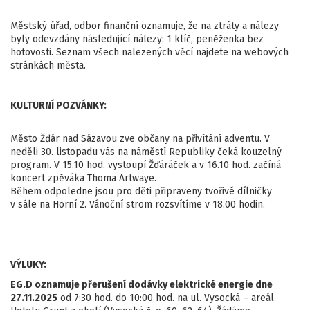
Městský úřad, odbor finanční oznamuje, že na ztráty a nálezy
byly odevzdány následující nálezy: 1 klíč, peněženka bez
hotovosti. Seznam všech nalezených věcí najdete na webových
stránkách města.
KULTURNÍ POZVÁNKY:
Město Žďár nad Sázavou zve občany na přivítání adventu. V
neděli 30. listopadu vás na náměstí Republiky čeká kouzelný
program. V 15.10 hod. vystoupí Žďáráček a v 16.10 hod. začíná
koncert zpěváka Thoma Artwaye.
Během odpoledne jsou pro děti připraveny tvořivé dílničky
v sále na Horní 2. Vánoční strom rozsvítíme v 18.00 hodin.
VÝLUKY:
EG.D oznamuje přerušení dodávky elektrické energie dne
27.11.2025
od 7:30 hod. do 10:00 hod. na ul. Vysocká – areál