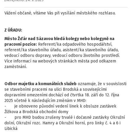
zveřejněno: 24. 9. 2025
Vážení občané, vítáme Vás při vysílání městského rozhlasu.
Z ÚŘADU:
Město Žďár nad Sázavou hledá kolegy nebo kolegyně na
pracovní pozice:
Referent/ka odpadového hospodářství,
referent/ka stavebního úřadu, asistent/ka stavebního úřadu,
vedoucí odboru dopravy, vedoucí odboru životního prostředí.
Více informací na webových stránkách města pod odkazem
zaměstnání.
Odbor majetku a komunálních služeb
oznamuje, že v souvislosti
se stavebními pracemi na ulici Brodská a souvisejícími
dopravními omezeními dochází od čtvrtka 18. září do 12. října
2025 včetně k následujícím změnám v MHD:
- je obnoveno původní vedení linek k obsluze zastávek
Žižkova a Brodská obchodní domy
- pro MHD budou zrušeny trvalé i dočasné zastávky Okružní
dolní, Okružní rozc. Hamry a Okružní horní, pro linky č. 4 a 6 i
Libická