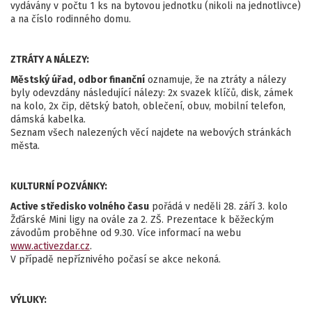
vydávány v počtu 1 ks na bytovou jednotku (nikoli na jednotlivce)
a na číslo rodinného domu.
ZTRÁTY A NÁLEZY:
Městský úřad, odbor finanční
oznamuje, že na ztráty a nálezy
byly odevzdány následující nálezy: 2x svazek klíčů, disk, zámek
na kolo, 2x čip, dětský batoh, oblečení, obuv, mobilní telefon,
dámská kabelka.
Seznam všech nalezených věcí najdete na webových stránkách
města.
KULTURNÍ POZVÁNKY:
Active středisko volného času
pořádá v neděli 28. září 3. kolo
Žďárské Mini ligy na ovále za 2. ZŠ. Prezentace k běžeckým
závodům proběhne od 9.30. Více informací na webu
www.activezdar.cz
.
V případě nepříznivého počasí se akce nekoná.
VÝLUKY: