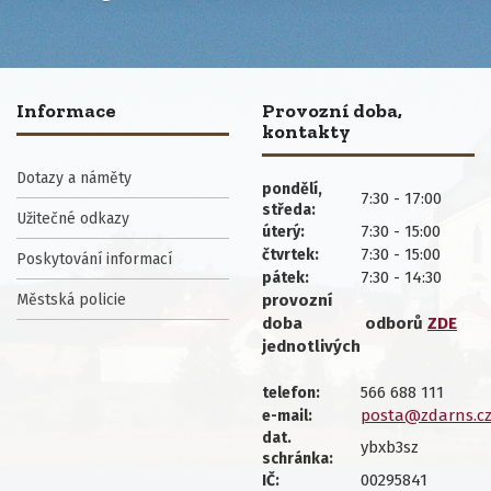
Informace
Provozní doba,
kontakty
Dotazy a náměty
pondělí,
7:30 - 17:00
středa:
Užitečné odkazy
7:30 - 15:00
úterý:
7:30 - 15:00
čtvrtek:
Poskytování informací
7:30 - 14:30
pátek:
Městská policie
provozní
doba
odborů
ZDE
jednotlivých
566 688 111
telefon:
posta@zdarns.c
e-mail:
dat.
ybxb3sz
schránka:
00295841
IČ: