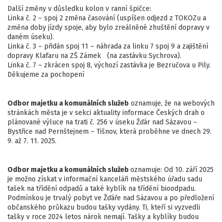
Další změny v důsledku kolon v ranní špičce:
Linka č. 2 – spoj 2 změna časování (uspíšen odjezd z TOKOZu a
změna doby jízdy spoje, aby bylo zreálněné zhuštění dopravy v
daném úseku).
Linka č. 3 – přidán spoj 11 – náhrada za linku 7 spoj 9 a zajištění
dopravy Klafaru na ZŠ Zámek (na zastávku Sychrova).
Linka č. 7 – zkrácen spoj 8, výchozí zastávka je Bezručova u Pily.
Děkujeme za pochopení
Odbor majetku a komunálních služeb
oznamuje, že na webových
stránkách města je v sekci aktuality informace Českých drah o
plánované výluce na trati č. 256 v úseku Žďár nad Sázavou –
Bystřice nad Pernštejnem – Tišnov, která proběhne ve dnech 29.
9. až 7. 11. 2025.
Odbor majetku a komunálních služeb
oznamuje: Od 10. září 2025
je možno získat v informační kanceláři městského úřadu sadu
tašek na třídění odpadů a také kyblík na třídění bioodpadu.
Podmínkou je trvalý pobyt ve Žďáře nad Sázavou a po předložení
občanského průkazu budou tašky vydány. Ti, kteří si vyzvedli
tašky v roce 2024 letos nárok nemají. Tašky a kyblíky budou