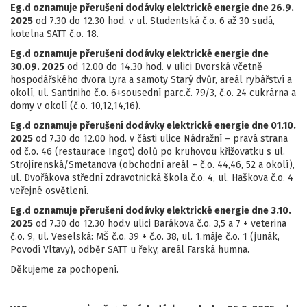
Eg.d oznamuje přerušení dodávky elektrické energie dne 26.9.
2025
od 7.30 do 12.30 hod. v ul. Studentská č.o. 6 až 30 sudá,
kotelna SATT č.o. 18.
Eg.d oznamuje přerušení dodávky elektrické energie dne
30.09. 2025
od 12.00 do 14.30 hod. v ulici Dvorská včetně
hospodářského dvora Lyra a samoty Starý dvůr, areál rybářství a
okolí, ul. Santiniho č.o. 6+sousední parc.č. 79/3, č.o. 24 cukrárna a
domy v okolí (č.o. 10,12,14,16).
Eg.d oznamuje přerušení dodávky elektrické energie dne 01.10.
2025
od 7.30 do 12.00 hod. v části ulice Nádražní – pravá strana
od č.o. 46 (restaurace Ingot) dolů po kruhovou křižovatku s ul.
Strojírenská/Smetanova (obchodní areál – č.o. 44,46, 52 a okolí),
ul. Dvořákova střední zdravotnická škola č.o. 4, ul. Haškova č.o. 4
veřejné osvětlení.
Eg.d oznamuje přerušení dodávky elektrické energie dne 3.10.
2025
od 7.30 do 12.30 hod.v ulici Barákova č.o. 3,5 a 7 + veterina
č.o. 9, ul. Veselská: MŠ č.o. 39 + č.o. 38, ul. 1.máje č.o. 1 (junák,
Povodí Vltavy), odběr SATT u řeky, areál Farská humna.
Děkujeme za pochopení.