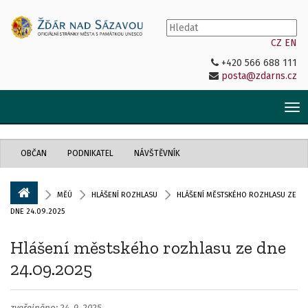
CZ
EN
+420 566 688 111
posta@zdarns.cz
Tog
nav
OBČAN
PODNIKATEL
NÁVŠTĚVNÍK
MĚÚ
HLÁŠENÍ ROZHLASU
HLÁŠENÍ MĚSTSKÉHO ROZHLASU ZE
DNE 24.09.2025
Hlášení městského rozhlasu ze dne
24.09.2025