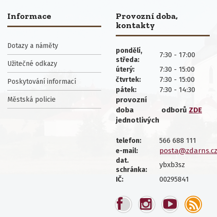
Informace
Provozní doba,
kontakty
Dotazy a náměty
pondělí,
7:30 - 17:00
středa:
Užitečné odkazy
7:30 - 15:00
úterý:
7:30 - 15:00
čtvrtek:
Poskytování informací
7:30 - 14:30
pátek:
Městská policie
provozní
doba
odborů
ZDE
jednotlivých
566 688 111
telefon:
posta@zdarns.c
e-mail:
dat.
ybxb3sz
schránka:
00295841
IČ: