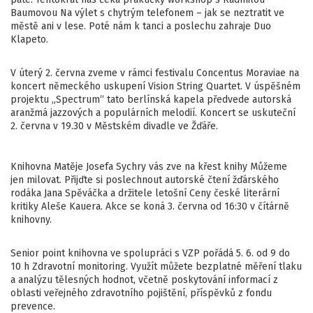
Baumovou Na výlet s chytrým telefonem – jak se neztratit ve
městě ani v lese. Poté nám k tanci a poslechu zahraje Duo
Klapeto.
V úterý 2. června zveme v rámci festivalu Concentus Moraviae na
koncert německého uskupení Vision String Quartet. V úspěšném
projektu „Spectrum“ tato berlínská kapela předvede autorská
aranžmá jazzových a populárních melodií. Koncert se uskuteční
2. června v 19.30 v Městském divadle ve Žďáře.
Knihovna Matěje Josefa Sychry vás zve na křest knihy Můžeme
jen milovat. Přijďte si poslechnout autorské čtení žďárského
rodáka Jana Spěváčka a držitele letošní Ceny české literární
kritiky Aleše Kauera. Akce se koná 3. června od 16:30 v čítárně
knihovny.
Senior point knihovna ve spolupráci s VZP pořádá 5. 6. od 9 do
10 h Zdravotní monitoring. Využít můžete bezplatné měření tlaku
a analýzu tělesných hodnot, včetně poskytování informací z
oblasti veřejného zdravotního pojištění, příspěvků z fondu
prevence.