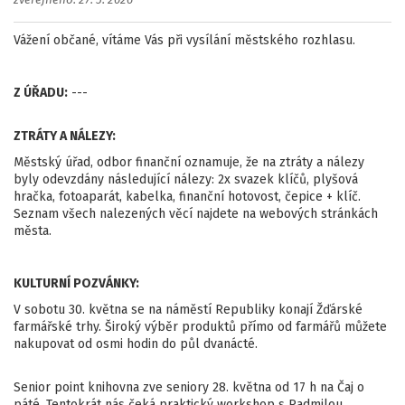
zveřejněno: 27. 5. 2026
Vážení občané, vítáme Vás při vysílání městského rozhlasu.
Z ÚŘADU:
---
ZTRÁTY A NÁLEZY:
Městský úřad, odbor finanční oznamuje, že na ztráty a nálezy
byly odevzdány následující nálezy: 2x svazek klíčů, plyšová
hračka, fotoaparát, kabelka, finanční hotovost, čepice + klíč.
Seznam všech nalezených věcí najdete na webových stránkách
města.
KULTURNÍ POZVÁNKY:
V sobotu 30. května se na náměstí Republiky konají Žďárské
farmářské trhy. Široký výběr produktů přímo od farmářů můžete
nakupovat od osmi hodin do půl dvanácté.
Senior point knihovna zve seniory 28. května od 17 h na Čaj o
páté. Tentokrát nás čeká praktický workshop s Radmilou