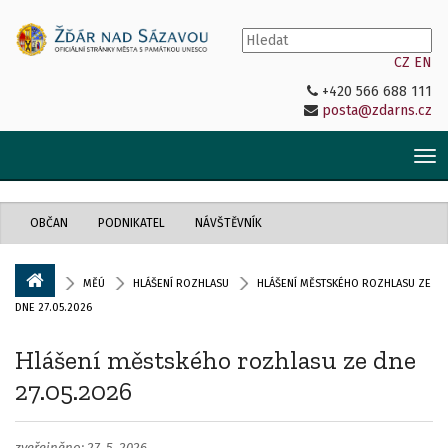
CZ
EN
+420 566 688 111
posta@zdarns.cz
Tog
nav
OBČAN
PODNIKATEL
NÁVŠTĚVNÍK
MĚÚ
HLÁŠENÍ ROZHLASU
HLÁŠENÍ MĚSTSKÉHO ROZHLASU ZE
DNE 27.05.2026
Hlášení městského rozhlasu ze dne
27.05.2026