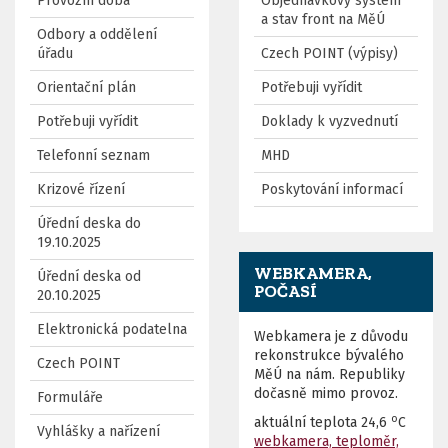
Provozní doba
Objednávkový systém
a stav front na MěÚ
Odbory a oddělení
úřadu
Czech POINT (výpisy)
Orientační plán
Potřebuji vyřídit
Potřebuji vyřídit
Doklady k vyzvednutí
Telefonní seznam
MHD
Krizové řízení
Poskytování informací
Úřední deska do
19.10.2025
WEBKAMERA,
Úřední deska od
POČASÍ
20.10.2025
Elektronická podatelna
Webkamera je z důvodu
rekonstrukce bývalého
Czech POINT
MěÚ na nám. Republiky
dočasně mimo provoz.
Formuláře
o
aktuální teplota
24,6
C
Vyhlášky a nařízení
webkamera, teploměr,