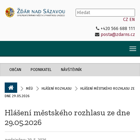
CZ
EN
+420 566 688 111
posta@zdarns.cz
Tog
nav
OBČAN
PODNIKATEL
NÁVŠTĚVNÍK
MĚÚ
HLÁŠENÍ ROZHLASU
HLÁŠENÍ MĚSTSKÉHO ROZHLASU ZE
DNE 29.05.2026
Hlášení městského rozhlasu ze dne
29.05.2026