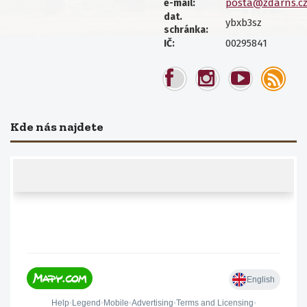
posta@zdarns.c
e-mail:
dat.
ybxb3sz
schránka:
00295841
IČ:
Kde nás najdete