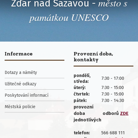
město s
Žďár nad Sázavou -
památkou UNESCO
Informace
Provozní doba,
kontakty
Dotazy a náměty
pondělí,
7:30 - 17:00
středa:
Užitečné odkazy
7:30 - 15:00
úterý:
7:30 - 15:00
čtvrtek:
Poskytování informací
7:30 - 14:30
pátek:
Městská policie
provozní
doba
odborů
ZDE
jednotlivých
566 688 111
telefon: