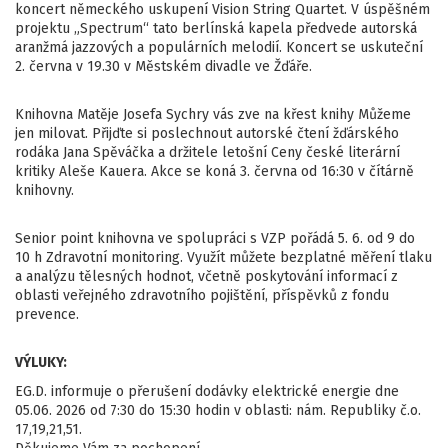
koncert německého uskupení Vision String Quartet. V úspěšném
projektu „Spectrum“ tato berlínská kapela předvede autorská
aranžmá jazzových a populárních melodií. Koncert se uskuteční
2. června v 19.30 v Městském divadle ve Žďáře.
Knihovna Matěje Josefa Sychry vás zve na křest knihy Můžeme
jen milovat. Přijďte si poslechnout autorské čtení žďárského
rodáka Jana Spěváčka a držitele letošní Ceny české literární
kritiky Aleše Kauera. Akce se koná 3. června od 16:30 v čítárně
knihovny.
Senior point knihovna ve spolupráci s VZP pořádá 5. 6. od 9 do
10 h Zdravotní monitoring. Využít můžete bezplatné měření tlaku
a analýzu tělesných hodnot, včetně poskytování informací z
oblasti veřejného zdravotního pojištění, příspěvků z fondu
prevence.
VÝLUKY:
EG.D. informuje o přerušení dodávky elektrické energie dne
05.06. 2026 od 7:30 do 15:30 hodin v oblasti: nám. Republiky č.o.
17,19,21,51.