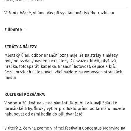
zveřejněno: 29. 5. 2026
Vážení občané, vítáme Vás při vysílání městského rozhlasu.
Z ÚŘADU:
---
ZTRÁTY A NÁLEZY:
Městský úřad, odbor finanční oznamuje, že na ztráty a nálezy
byly odevzdány následující nálezy: 2x svazek klíčů, plyšová
hračka, fotoaparát, kabelka, finanční hotovost, čepice + klíč.
Seznam všech nalezených věcí najdete na webových stránkách
města.
KULTURNÍ POZVÁNKY:
V sobotu 30. května se na náměstí Republiky konají Žďárské
farmářské trhy. Široký výběr produktů přímo od farmářů můžete
nakupovat od osmi hodin do půl dvanácté.
V úterý 2. června zveme v rámci festivalu Concentus Moraviae na