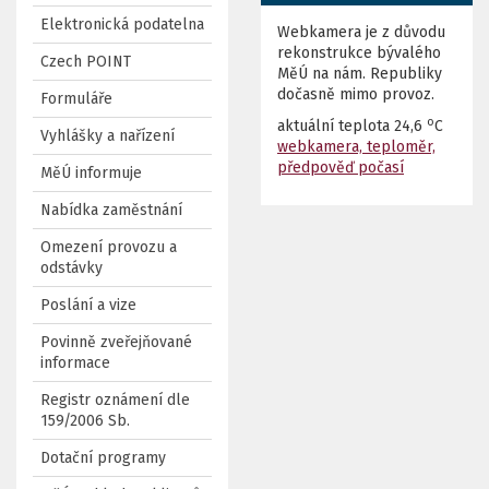
Elektronická podatelna
Webkamera je z důvodu
rekonstrukce bývalého
Czech POINT
MěÚ na nám. Republiky
dočasně mimo provoz.
Formuláře
o
aktuální teplota
24,6
C
Vyhlášky a nařízení
webkamera, teploměr,
předpověď počasí
MěÚ informuje
Nabídka zaměstnání
Omezení provozu a
odstávky
Poslání a vize
Povinně zveřejňované
informace
Registr oznámení dle
159/2006 Sb.
Dotační programy