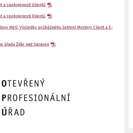
 a spokojenosti klientů
 a spokojenosti klientů
udovy MěÚ, Výsledky průběžného šetření Mystery Client a E-
ho úřadu Žďár nad Sázavou