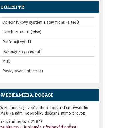
DŮLEŽITÉ
Objednávkový systém a stav front na MěÚ
Czech POINT (výpisy)
Potřebuji vyřídit
Doklady k vyzvednutí
MHD
Poskytování informací
WEBKAMERA, POČASÍ
Webkamera je z důvodu rekonstrukce bývalého
MěÚ na nám. Republiky dočasně mimo provoz.
o
aktuální teplota
21,8
C
webkamera, teploměr, předpověď počasí