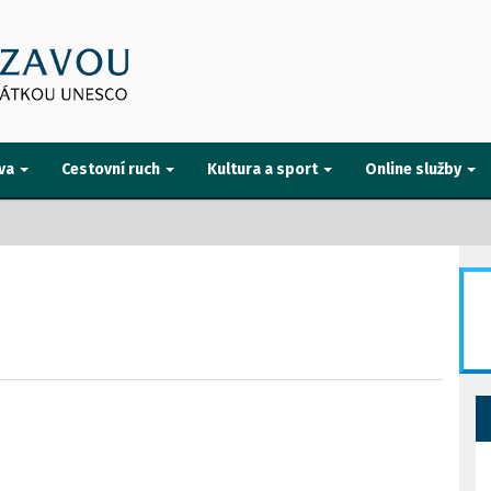
va
Cestovní ruch
Kultura a sport
Online služby