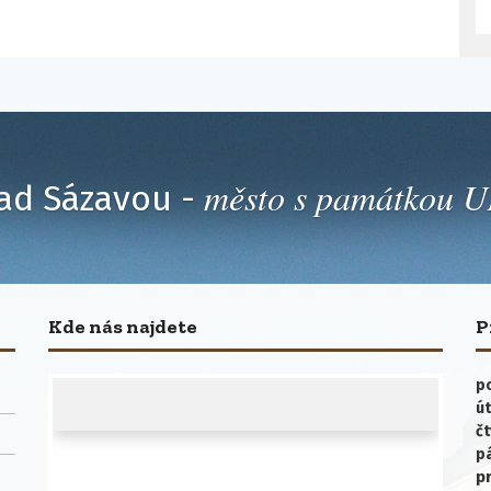
město s památkou
ad Sázavou -
Kde nás najdete
P
po
út
čt
p
p