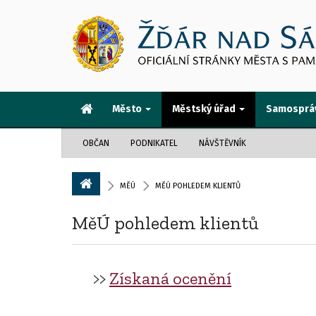
Město
Městský úřad
Samosprá
OBČAN
PODNIKATEL
NÁVŠTĚVNÍK
MĚÚ
MĚÚ POHLEDEM KLIENTŮ
MěÚ pohledem klientů
>>
Získaná ocenění