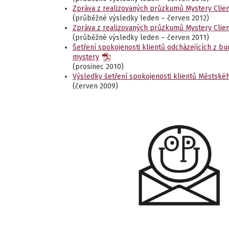
Zpráva z realizovaných průzkumů Mystery Client
(průběžné výsledky leden – červen 2012)
Zpráva z realizovaných průzkumů Mystery Client
(průběžné výsledky leden – červen 2011)
Šetření spokojenosti klientů odcházejících z b
mystery
(prosinec 2010)
Výsledky šetření spokojenosti klientů Městské
(červen 2009)