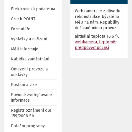
Elektronická podatelna
Webkamera je z důvodu
rekonstrukce bývalého
Czech POINT
MěÚ na nám. Republiky
dočasně mimo provoz.
Formuláře
o
aktuální teplota
16,6
C
Vyhlášky a nařízení
webkamera, teploměr,
předpověď počasí
MěÚ informuje
Nabídka zaměstnání
Omezení provozu a
odstávky
Poslání a vize
Povinně zveřejňované
informace
Registr oznámení dle
159/2006 Sb.
Dotační programy