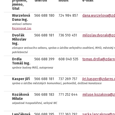
příjmení,
telefon
mobil
e-mail
jméno,
titul
Wurzelová
566 688 180
724 984 857
dana.wurzelova@zd
Dana Ing.
vedoucí odboru
Rezervovat čas
Dvořák
566 688 181
736 510 451
miloslav.dvorak@zd
Miloslav
Ing.
zástupce vedoucího odboru, správa a údržba veřejného osvětlení, MHD, městský r
pohřebnictví
Drdla
566 688 399
608 040 535
tomas.drdla@zdarn
Tomáš Ing.
správce budovy MěÚ, autoprovoz
Kasper Jiří
566 688 181
737 269 757
jiri.kasper@zdarns.
správa a údržba městských komunikací, parkoviště, dešťová kanalizace
Kozáková
566 688 183
771 252 644
miluse.kozakova@z
Miluše
odpadové hospodářství, veřejné WC
Lapčáková
566 688 395
777 363 792
sarka.lapcakova@z