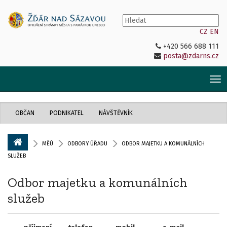
CZ
EN
+420 566 688 111
posta@zdarns.cz
Tog
nav
OBČAN
PODNIKATEL
NÁVŠTĚVNÍK
MĚÚ
ODBORY ÚŘADU
ODBOR MAJETKU A KOMUNÁLNÍCH
SLUŽEB
Odbor majetku a komunálních
služeb