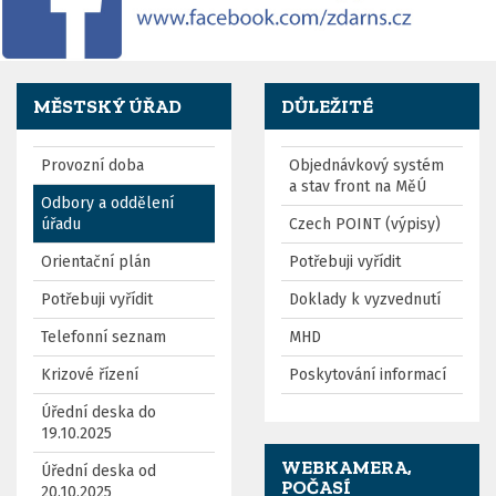
MĚSTSKÝ ÚŘAD
DŮLEŽITÉ
Provozní doba
Objednávkový systém
a stav front na MěÚ
Odbory a oddělení
úřadu
Czech POINT (výpisy)
Orientační plán
Potřebuji vyřídit
Potřebuji vyřídit
Doklady k vyzvednutí
Telefonní seznam
MHD
Krizové řízení
Poskytování informací
Úřední deska do
19.10.2025
WEBKAMERA,
Úřední deska od
POČASÍ
20.10.2025