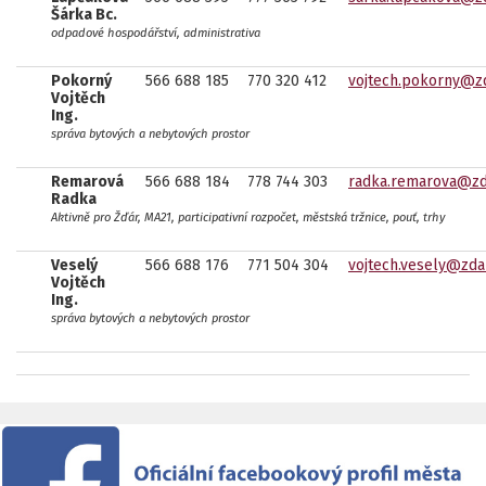
Šárka Bc.
odpadové hospodářství, administrativa
Pokorný
566 688 185
770 320 412
vojtech.pokorny@z
Vojtěch
Ing.
správa bytových a nebytových prostor
Remarová
566 688 184
778 744 303
radka.remarova@zd
Radka
Aktivně pro Žďár, MA21, participativní rozpočet, městská tržnice, pouť, trhy
Veselý
566 688 176
771 504 304
vojtech.vesely@zda
Vojtěch
Ing.
správa bytových a nebytových prostor