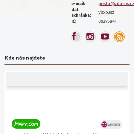
posta@zdarns.c
e-mail:
dat.
ybxb3sz
schránka:
00295841
IČ:
Kde nás najdete