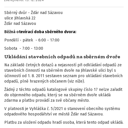
zveřejněno: 13. 12. 2024
Sběrný dvůr - Žďár nad Sázavou
ulice Jihlavská 22
Žďár nad Sázavou
Běžná o
tevírací doba sběrného dvora:
Pondělí - pátek - 6:00 - 17:00
Sobota - 7:00 - 13:00
Ukládání stavebních odpadů na sběrném dvoře
Na základě četných dotazů a nejasností při odkládání odpadů ze
stavebních činností na sběrném dvoře na Jihlavské ulici byl s
účinností od 1. 8. 2011 sestaven seznam pro ukládání stavebních
odpadů, plně hrazených občanem (viz níže).
Žádný z těchto odpadů katalogové skupiny číslo 17 nelze zařadit
do objemného odpadu, který se na sběrném dvoře ukládá
zdarma a platbu provádí za své občany město.
V platnosti je Vyhláška č. 5/2021 o stanovení obecního systému
odpadového hospodářství ve městě Žďár nad Sázavou.
Platbu za uložení odpadu hradí osoba, která tento odpad ukládá.