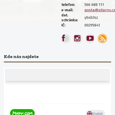
566 688 111
telefon:
posta@zdarns.c
e-mail:
dat.
ybxb3sz
schránka:
00295841
IČ:
Kde nás najdete