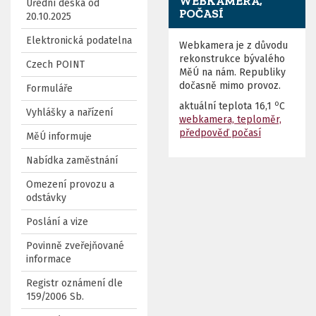
WEBKAMERA,
Úřední deska od
POČASÍ
20.10.2025
Elektronická podatelna
Webkamera je z důvodu
rekonstrukce bývalého
Czech POINT
MěÚ na nám. Republiky
dočasně mimo provoz.
Formuláře
o
aktuální teplota
16,1
C
Vyhlášky a nařízení
webkamera, teploměr,
předpověď počasí
MěÚ informuje
Nabídka zaměstnání
Omezení provozu a
odstávky
Poslání a vize
Povinně zveřejňované
informace
Registr oznámení dle
159/2006 Sb.