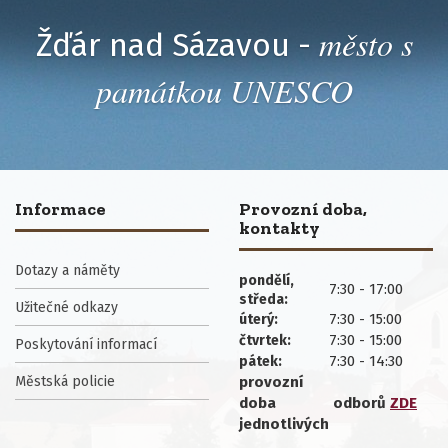
město s
Žďár nad Sázavou -
památkou UNESCO
Informace
Provozní doba,
kontakty
Dotazy a náměty
pondělí,
7:30 - 17:00
středa:
Užitečné odkazy
7:30 - 15:00
úterý:
7:30 - 15:00
čtvrtek:
Poskytování informací
7:30 - 14:30
pátek:
Městská policie
provozní
doba
odborů
ZDE
jednotlivých