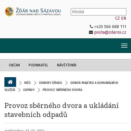
CZ
EN
+420 566 688 111
posta@zdarns.cz
Tog
nav
OBČAN
PODNIKATEL
NÁVŠTĚVNÍK
MĚÚ
ODBORY ÚŘADU
ODBOR MAJETKU A KOMUNÁLNÍCH
SLUŽEB
ODPADY
PROVOZ SBĚRNÉHO DVORA
Provoz sběrného dvora a ukládání
stavebních odpadů