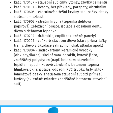
kat.č. 170107 - stavební suť, cihly, ytongy, zbytky cementu
kat.č. 170101 - betony, bet.překlady, parapety, obrubníky
kat.č. 170605 - eternitové střešní krytiny, stoupačky, desky
s obsahem azbestu
kat.č. 170903 - střešní krytina (lepenka dehtová i
papírová), železniční pražce, izolace s obsahem dehtu,
dřevo s dehtovou lepenkou
kat.č. 170202 - drátosklo, copilit (skleněné panely)
kat.č. 170201 - veškeré stavební dřevo (stará prkna, laťky,
trámy, dřevo z likvidace zahradních chat, altánků apod.)
kat.č. 170904 - sádrokartony, keramické výrobky
(obklady,dlažba), skelná vata, heraklit, bytové jádro,
znečištěný polystyren (např. betonem, stavebním
lepidlem apod.), kovové zárubně s betonem, lepená
hliníková okna, izolace, odpadní PVC trubky, lišty, sklo-
laminátové desky, znečištěná stavební suť cizí příměsí,
luxfery (skleněné tvárnice znečištěné betonem, stavební
sutí).