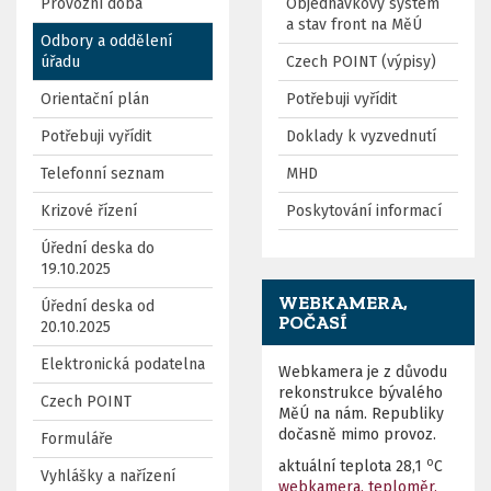
Provozní doba
Objednávkový systém
a stav front na MěÚ
Odbory a oddělení
úřadu
Czech POINT (výpisy)
Orientační plán
Potřebuji vyřídit
Potřebuji vyřídit
Doklady k vyzvednutí
Telefonní seznam
MHD
Krizové řízení
Poskytování informací
Úřední deska do
19.10.2025
WEBKAMERA,
Úřední deska od
POČASÍ
20.10.2025
Elektronická podatelna
Webkamera je z důvodu
rekonstrukce bývalého
Czech POINT
MěÚ na nám. Republiky
dočasně mimo provoz.
Formuláře
o
aktuální teplota
28,1
C
Vyhlášky a nařízení
webkamera, teploměr,