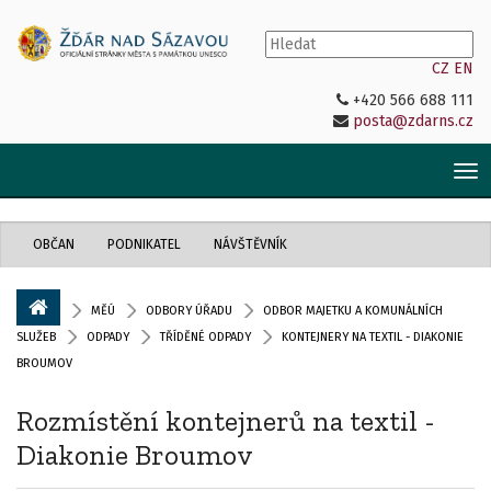
CZ
EN
+420 566 688 111
posta@zdarns.cz
Tog
nav
OBČAN
PODNIKATEL
NÁVŠTĚVNÍK
MĚÚ
ODBORY ÚŘADU
ODBOR MAJETKU A KOMUNÁLNÍCH
SLUŽEB
ODPADY
TŘÍDĚNÉ ODPADY
KONTEJNERY NA TEXTIL - DIAKONIE
BROUMOV
Rozmístění kontejnerů na textil -
Diakonie Broumov