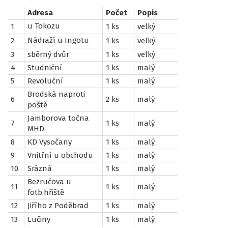
Adresa
Počet
Popis
u Tokozu
1
1 ks
velký
Nádraží u Ingotu
2
1 ks
velký
3
sběrný dvůr
1 ks
velký
4
Studniční
1 ks
malý
5
Revoluční
1 ks
malý
Brodská naproti
6
2 ks
malý
poště
Jamborova točna
7
1 ks
malý
MHD
8
KD Vysočany
1 ks
malý
9
Vnitřní u obchodu
1 ks
malý
10
Srázná
1 ks
malý
Bezručova u
11
1 ks
malý
fotb.hřiště
12
Jiřího z Poděbrad
1 ks
malý
13
Lučiny
1 ks
malý