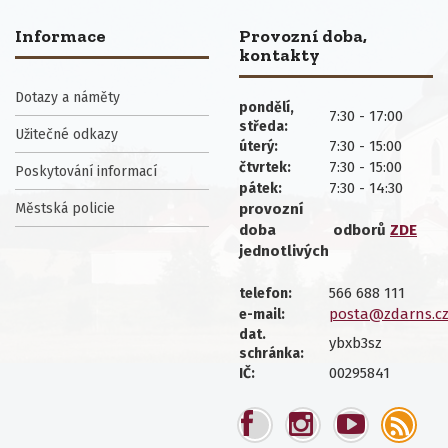
Informace
Provozní doba,
kontakty
Dotazy a náměty
pondělí,
7:30 - 17:00
středa:
Užitečné odkazy
7:30 - 15:00
úterý:
7:30 - 15:00
čtvrtek:
Poskytování informací
7:30 - 14:30
pátek:
Městská policie
provozní
doba
odborů
ZDE
jednotlivých
566 688 111
telefon:
posta@zdarns.c
e-mail:
dat.
ybxb3sz
schránka:
00295841
IČ: