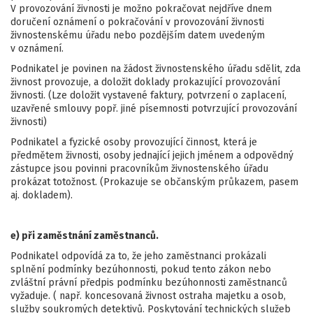
V provozování živnosti je možno pokračovat nejdříve dnem
doručení oznámení o pokračování v provozování živnosti
živnostenskému úřadu nebo pozdějším datem uvedeným
v oznámení.
Podnikatel je povinen na žádost živnostenského úřadu sdělit, zda
živnost provozuje, a doložit doklady prokazující provozování
živnosti. (Lze doložit vystavené faktury, potvrzení o zaplacení,
uzavřené smlouvy popř. jiné písemnosti potvrzující provozování
živnosti)
Podnikatel a fyzické osoby provozující činnost, která je
předmětem živnosti, osoby jednající jejich jménem a odpovědný
zástupce jsou povinni pracovníkům živnostenského úřadu
prokázat totožnost. (Prokazuje se občanským průkazem, pasem
aj. dokladem).
e) při zaměstnání zaměstnanců.
Podnikatel odpovídá za to, že jeho zaměstnanci prokázali
splnění podmínky bezúhonnosti, pokud tento zákon nebo
zvláštní právní předpis podmínku bezúhonnosti zaměstnanců
vyžaduje. ( např. koncesovaná živnost ostraha majetku a osob,
služby soukromých detektivů. Poskytování technických služeb