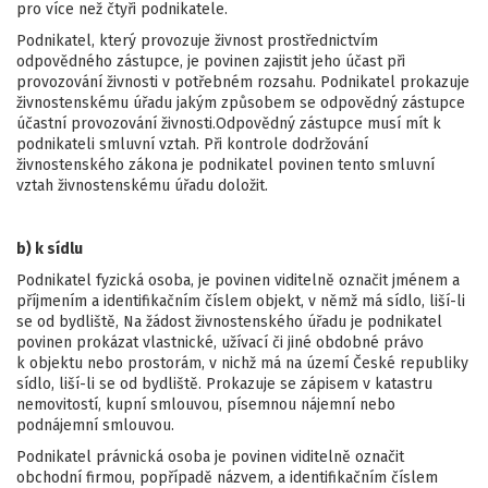
pro více než čtyři podnikatele.
Podnikatel, který provozuje živnost prostřednictvím
odpovědného zástupce, je povinen zajistit jeho účast při
provozování živnosti v potřebném rozsahu. Podnikatel prokazuje
živnostenskému úřadu jakým způsobem se odpovědný zástupce
účastní provozování živnosti.Odpovědný zástupce musí mít k
podnikateli smluvní vztah. Při kontrole dodržování
živnostenského zákona je podnikatel povinen tento smluvní
vztah živnostenskému úřadu doložit.
b) k sídlu
Podnikatel fyzická osoba, je povinen viditelně označit jménem a
příjmením a identifikačním číslem objekt, v němž má sídlo, liší-li
se od bydliště, Na žádost živnostenského úřadu je podnikatel
povinen prokázat vlastnické, užívací či jiné obdobné právo
k objektu nebo prostorám, v nichž má na území České republiky
sídlo, liší-li se od bydliště. Prokazuje se zápisem v katastru
nemovitostí, kupní smlouvou, písemnou nájemní nebo
podnájemní smlouvou.
Podnikatel právnická osoba je povinen viditelně označit
obchodní firmou, popřípadě názvem, a identifikačním číslem