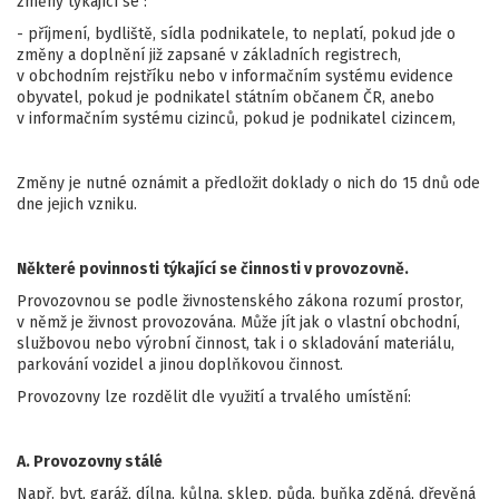
změny týkající se :
- příjmení, bydliště, sídla podnikatele, to neplatí, pokud jde o
změny a doplnění již zapsané v základních registrech,
v obchodním rejstříku nebo v informačním systému evidence
obyvatel, pokud je podnikatel státním občanem ČR, anebo
v informačním systému cizinců, pokud je podnikatel cizincem,
Změny je nutné oznámit a předložit doklady o nich do 15 dnů ode
dne jejich vzniku.
Některé povinnosti týkající se činnosti v provozovně.
Provozovnou se podle živnostenského zákona rozumí prostor,
v němž je živnost provozována. Může jít jak o vlastní obchodní,
službovou nebo výrobní činnost, tak i o skladování materiálu,
parkování vozidel a jinou doplňkovou činnost.
Provozovny lze rozdělit dle využití a trvalého umístění:
A. Provozovny stálé
Např. byt, garáž, dílna, kůlna, sklep, půda, buňka zděná, dřevěná