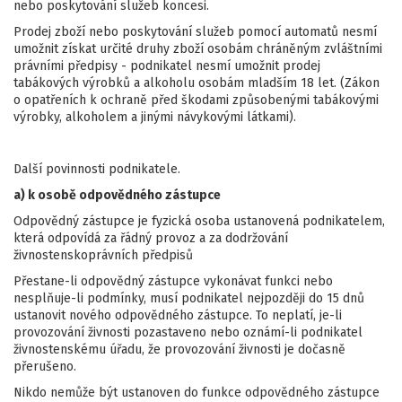
nebo poskytování služeb koncesi.
Prodej zboží nebo poskytování služeb pomocí automatů nesmí
umožnit získat určité druhy zboží osobám chráněným zvláštními
právními předpisy - podnikatel nesmí umožnit prodej
tabákových výrobků a alkoholu osobám mladším 18 let. (Zákon
o opatřeních k ochraně před škodami způsobenými tabákovými
výrobky, alkoholem a jinými návykovými látkami).
Další povinnosti podnikatele.
a) k osobě odpovědného zástupce
Odpovědný zástupce je fyzická osoba ustanovená podnikatelem,
která odpovídá za řádný provoz a za dodržování
živnostenskoprávních předpisů
Přestane-li odpovědný zástupce vykonávat funkci nebo
nesplňuje-li podmínky, musí podnikatel nejpozději do 15 dnů
ustanovit nového odpovědného zástupce. To neplatí, je-li
provozování živnosti pozastaveno nebo oznámí-li podnikatel
živnostenskému úřadu, že provozování živnosti je dočasně
přerušeno.
Nikdo nemůže být ustanoven do funkce odpovědného zástupce