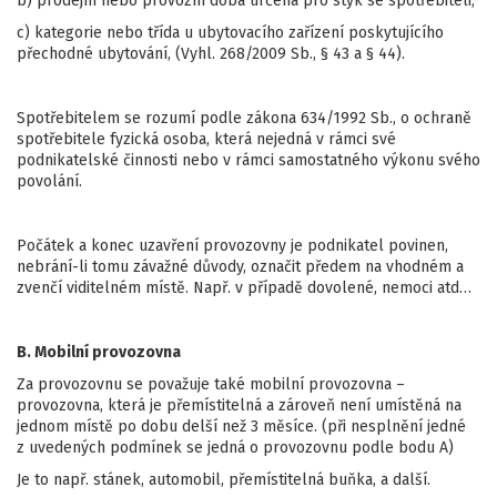
b) prodejní nebo provozní doba určená pro styk se spotřebiteli,
c) kategorie nebo třída u ubytovacího zařízení poskytujícího
přechodné ubytování, (Vyhl. 268/2009 Sb., § 43 a § 44).
Spotřebitelem se rozumí podle zákona 634/1992 Sb., o ochraně
spotřebitele fyzická osoba, která nejedná v rámci své
podnikatelské činnosti nebo v rámci samostatného výkonu svého
povolání.
Počátek a konec uzavření provozovny je podnikatel povinen,
nebrání-li tomu závažné důvody, označit předem na vhodném a
zvenčí viditelném místě. Např. v případě dovolené, nemoci atd…
B. Mobilní provozovna
Za provozovnu se považuje také mobilní provozovna –
provozovna, která je přemístitelná a zároveň není umístěná na
jednom místě po dobu delší než 3 měsíce. (při nesplnění jedné
z uvedených podmínek se jedná o provozovnu podle bodu A)
Je to např. stánek, automobil, přemístitelná buňka, a další.