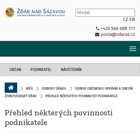
CZ
EN
+420 566 688 111
posta@zdarns.cz
Tog
nav
OBČAN
PODNIKATEL
NÁVŠTĚVNÍK
MĚÚ
ODBORY ÚŘADU
ODBOR OBČANSKO-SPRÁVNÍ A OBECNÍ
ŽIVNOSTENSKÝ ÚŘAD
PŘEHLED NĚKTERÝCH POVINNOSTÍ PODNIKATELE
Přehled některých povinností
podnikatele