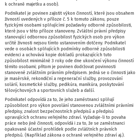
k ochraně majetku a osob).
Podnikatel je povinen zajistit výkon činností, které jsou obsahem
živností uvedených v příloze č. 5 k tomuto zákonu, pouze
fyzickými osobami splňujícími požadavky odborné způsobilosti,
které jsou v této příloze stanoveny. Zvláštní právní předpisy
stanovující odbornou způsobilost fyzických osob pro výkon
určité živnosti nejsou tímto ustanovením dotčeny. Podnikatel
vede o osobách splňujících podmínky odborné způsobilosti
evidenci a uchovává kopie dokladů prokazujících tuto
způsobilost minimálně 3 roky ode dne ukončení výkonu činností
těmito osobami; přitom je povinen dodržovat povinnosti
stanovené zvláštním právním předpisem. Jedná se o činnosti jako
je masérské, rekondiční a regenerační služby, provozování
solárií, kosmetické služby, pedikúra, manikúra, poskytování
tělovýchovných a sportovních služeb a další.
Podnikatel odpovídá za to, že jeho zaměstnanci splňují
způsobilost pro výkon povolání stanovenou zvláštními právními
předpisy, znalost bezpečnostních předpisů a předpisů
upravujících ochranu veřejného zdraví. Vyžaduje-li to povaha
práce nebo jiné činnosti, odpovídá i za to, že se zaměstnanci
opakovaně účastní prohlídek podle zvláštních právních
předpisů. (Například zákona o ochraně veřejného zdraví aj.).