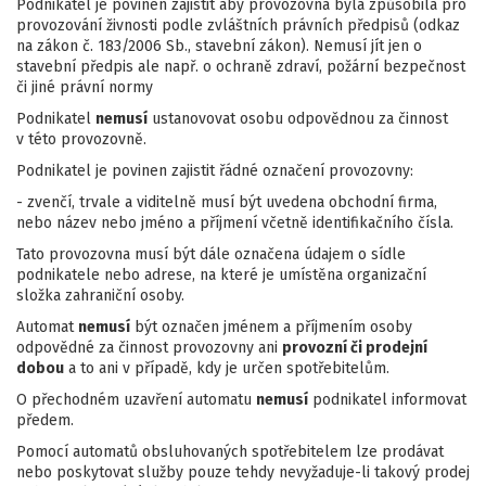
Podnikatel je povinen zajistit aby provozovna byla způsobilá pro
provozování živnosti podle zvláštních právních předpisů (odkaz
na zákon č. 183/2006 Sb., stavební zákon). Nemusí jít jen o
stavební předpis ale např. o ochraně zdraví, požární bezpečnost
či jiné právní normy
Podnikatel
nemusí
ustanovovat osobu odpovědnou za činnost
v této provozovně.
Podnikatel je povinen zajistit řádné označení provozovny:
- zvenčí, trvale a viditelně musí být uvedena obchodní firma,
nebo název nebo jméno a příjmení včetně identifikačního čísla.
Tato provozovna musí být dále označena údajem o sídle
podnikatele nebo adrese, na které je umístěna organizační
složka zahraniční osoby.
Automat
nemusí
být označen jménem a příjmením osoby
odpovědné za činnost provozovny ani
provozní či prodejní
dobou
a to ani v případě, kdy je určen spotřebitelům.
O přechodném uzavření automatu
nemusí
podnikatel informovat
předem.
Pomocí automatů obsluhovaných spotřebitelem lze prodávat
nebo poskytovat služby pouze tehdy nevyžaduje-li takový prodej