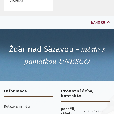
projekty
NAHORU
město s
Žďár nad Sázavou -
památkou UNESCO
Informace
Provozní doba,
kontakty
Dotazy a náměty
pondělí,
7:30 - 17:00
středa: