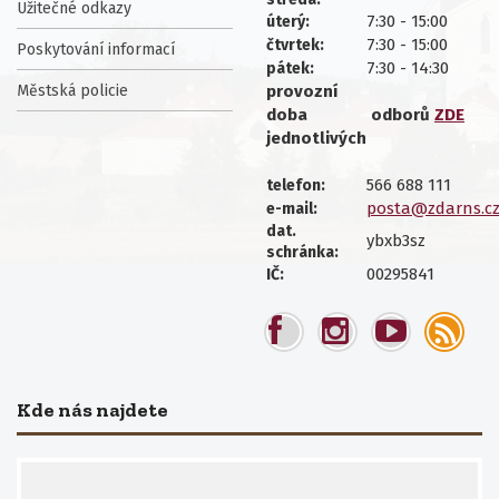
Užitečné odkazy
7:30 - 15:00
úterý:
7:30 - 15:00
čtvrtek:
Poskytování informací
7:30 - 14:30
pátek:
Městská policie
provozní
doba
odborů
ZDE
jednotlivých
566 688 111
telefon:
posta@zdarns.c
e-mail:
dat.
ybxb3sz
schránka:
00295841
IČ:
Kde nás najdete