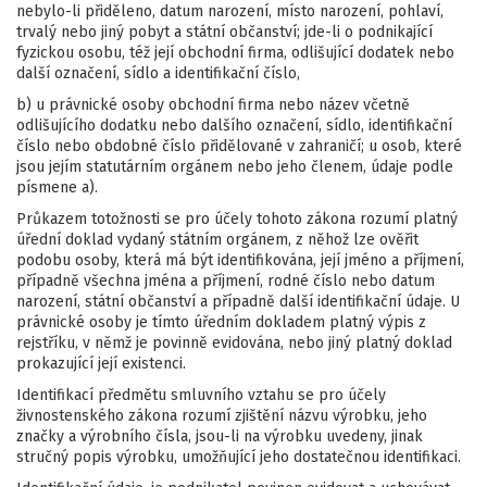
nebylo-li přiděleno, datum narození, místo narození, pohlaví,
trvalý nebo jiný pobyt a státní občanství; jde-li o podnikající
fyzickou osobu, též její obchodní firma, odlišující dodatek nebo
další označení, sídlo a identifikační číslo,
b) u právnické osoby obchodní firma nebo název včetně
odlišujícího dodatku nebo dalšího označení, sídlo, identifikační
číslo nebo obdobné číslo přidělované v zahraničí; u osob, které
jsou jejím statutárním orgánem nebo jeho členem, údaje podle
písmene a).
Průkazem totožnosti se pro účely tohoto zákona rozumí platný
úřední doklad vydaný státním orgánem, z něhož lze ověřit
podobu osoby, která má být identifikována, její jméno a příjmení,
případně všechna jména a příjmení, rodné číslo nebo datum
narození, státní občanství a případně další identifikační údaje. U
právnické osoby je tímto úředním dokladem platný výpis z
rejstříku, v němž je povinně evidována, nebo jiný platný doklad
prokazující její existenci.
Identifikací předmětu smluvního vztahu se pro účely
živnostenského zákona rozumí zjištění názvu vý­robku, jeho
značky a výrobního čísla, jsou-li na vý­robku uvedeny, jinak
stručný popis výrobku, umožňu­jící jeho dostatečnou identifikaci.