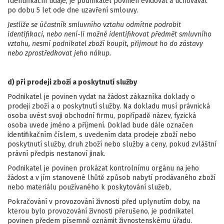
Identifikační údaje, je podnikatel povinen evidovat a uchovávat
po dobu 5 let ode dne uzavření smlouvy.
Jestliže se účastník smluvního vztahu odmítne podrobit
identifikaci, nebo není-li možné identifikovat předmět smluvního
vztahu, nesmí podnikatel zboží koupit, přijmout ho do zástavy
nebo zprostředkovat jeho nákup.
d) při prodeji zboží a poskytnutí služby
Podnikatel je povinen vydat na žádost zákazníka doklady o
prodeji zboží a o poskytnutí služby. Na dokladu musí právnická
osoba uvést svoji obchodní firmu, popřípadě název, fyzická
osoba uvede jméno a příjmení. Doklad bude dále označen
identifikačním číslem, s uvedením data prodeje zboží nebo
poskytnutí služby, druh zboží nebo služby a ceny, pokud zvláštní
právní předpis nestanoví jinak.
Podnikatel je povinen prokázat kontrolnímu orgánu na jeho
žádost a v jím stanovené lhůtě způsob nabytí prodávaného zboží
nebo materiálu používaného k poskytování služeb,
Pokračování v provozování živnosti před uplynutím doby, na
kterou bylo provozování živnosti přerušeno, je podnikatel
povinen předem písemně oznámit živnostenskému úřadu.