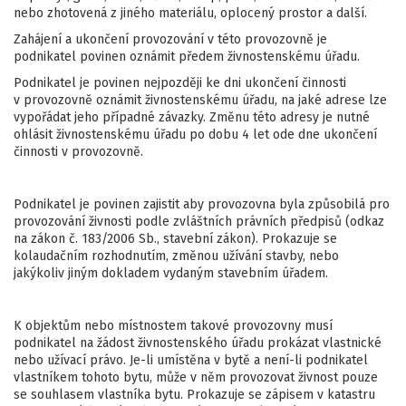
nebo zhotovená z jiného materiálu, oplocený prostor a další.
Zahájení a ukončení provozování v této provozovně je
podnikatel povinen oznámit předem živnostenskému úřadu.
Podnikatel je povinen nejpozději ke dni ukončení činnosti
v provozovně oznámit živnostenskému úřadu, na jaké adrese lze
vypořádat jeho případné závazky. Změnu této adresy je nutné
ohlásit živnostenskému úřadu po dobu 4 let ode dne ukončení
činnosti v provozovně.
Podnikatel je povinen zajistit aby provozovna byla způsobilá pro
provozování živnosti podle zvláštních právních předpisů (odkaz
na zákon č. 183/2006 Sb., stavební zákon). Prokazuje se
kolaudačním rozhodnutím, změnou užívání stavby, nebo
jakýkoliv jiným dokladem vydaným stavebním úřadem.
K objektům nebo místnostem takové provozovny musí
podnikatel na žádost živnostenského úřadu prokázat vlastnické
nebo užívací právo. Je-li umístěna v bytě a není-li podnikatel
vlastníkem tohoto bytu, může v něm provozovat živnost pouze
se souhlasem vlastníka bytu. Prokazuje se zápisem v katastru