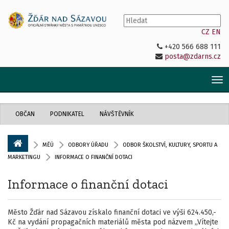
CZ
EN
+420 566 688 111
posta@zdarns.cz
Tog
nav
OBČAN
PODNIKATEL
NÁVŠTĚVNÍK
MĚÚ
ODBORY ÚŘADU
ODBOR ŠKOLSTVÍ, KULTURY, SPORTU A
MARKETINGU
INFORMACE O FINANČNÍ DOTACI
Informace o finanční dotaci
Město Žďár nad Sázavou získalo finanční dotaci ve výši 624.450,-
Kč na vydání propagačních materiálů města pod názvem „Vítejte