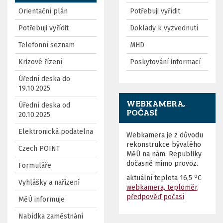
Orientační plán
Potřebuji vyřídit
Potřebuji vyřídit
Doklady k vyzvednutí
Telefonní seznam
MHD
Krizové řízení
Poskytování informací
Úřední deska do
19.10.2025
WEBKAMERA,
Úřední deska od
POČASÍ
20.10.2025
Elektronická podatelna
Webkamera je z důvodu
rekonstrukce bývalého
Czech POINT
MěÚ na nám. Republiky
dočasně mimo provoz.
Formuláře
o
aktuální teplota
16,5
C
Vyhlášky a nařízení
webkamera, teploměr,
předpověď počasí
MěÚ informuje
Nabídka zaměstnání