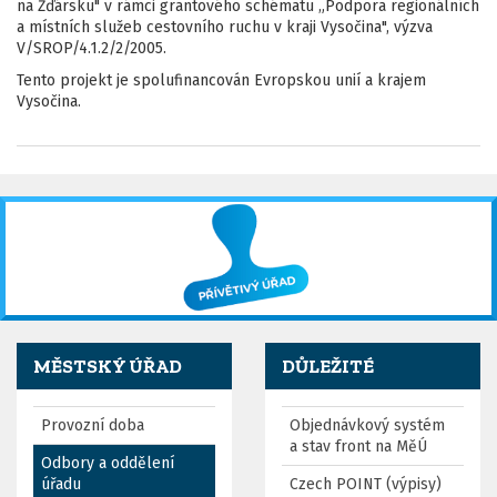
na Žďársku" v rámci grantového schématu „Podpora regionálních
a místních služeb cestovního ruchu v kraji Vysočina", výzva
V/SROP/4.1.2/2/2005.
Tento projekt je spolufinancován Evropskou unií a krajem
Vysočina.
MĚSTSKÝ ÚŘAD
DŮLEŽITÉ
Provozní doba
Objednávkový systém
a stav front na MěÚ
Odbory a oddělení
úřadu
Czech POINT (výpisy)