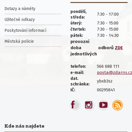
Dotazy a náměty
pondělí,
7:30 - 17:00
středa:
Užitečné odkazy
7:30 - 15:00
úterý:
7:30 - 15:00
čtvrtek:
Poskytování informací
7:30 - 14:30
pátek:
Městská policie
provozní
doba
odborů
ZDE
jednotlivých
566 688 111
telefon:
posta@zdarns.c
e-mail:
dat.
ybxb3sz
schránka:
00295841
IČ:
Kde nás najdete