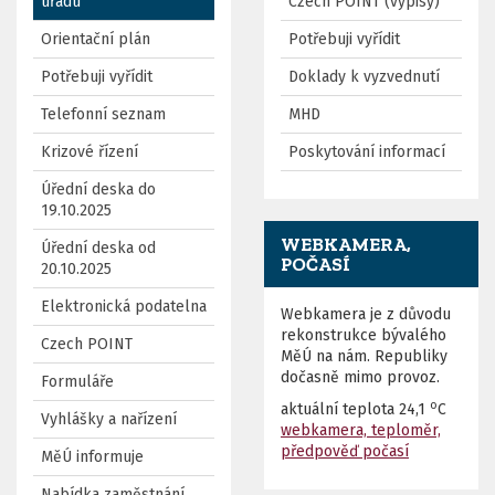
úřadu
Czech POINT (výpisy)
Orientační plán
Potřebuji vyřídit
Potřebuji vyřídit
Doklady k vyzvednutí
Telefonní seznam
MHD
Krizové řízení
Poskytování informací
Úřední deska do
19.10.2025
WEBKAMERA,
Úřední deska od
POČASÍ
20.10.2025
Elektronická podatelna
Webkamera je z důvodu
rekonstrukce bývalého
Czech POINT
MěÚ na nám. Republiky
dočasně mimo provoz.
Formuláře
o
aktuální teplota
24,1
C
Vyhlášky a nařízení
webkamera, teploměr,
předpověď počasí
MěÚ informuje
Nabídka zaměstnání