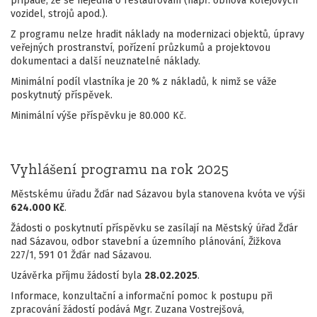
případě, že se nejedná o restaurování (např. obnova kolejových
vozidel, strojů apod.).
Z programu nelze hradit náklady na modernizaci objektů, úpravy
veřejných prostranství, pořízení průzkumů a projektovou
dokumentaci a další neuznatelné náklady.
Minimální podíl vlastníka je 20 % z nákladů, k nimž se váže
poskytnutý příspěvek.
Minimální výše příspěvku je 80.000 Kč.
Vyhlášení programu na rok 2025
Městskému úřadu Žďár nad Sázavou byla stanovena kvóta ve výši
624.000 Kč
.
Žádosti o poskytnutí příspěvku se zasílají na Městský úřad Žďár
nad Sázavou, odbor stavební a územního plánování, Žižkova
227/1, 591 01 Žďár nad Sázavou.
Uzávěrka příjmu žádostí byla
28.02.2025
.
Informace, konzultační a informační pomoc k postupu při
zpracování žádostí podává Mgr. Zuzana Vostrejšová,