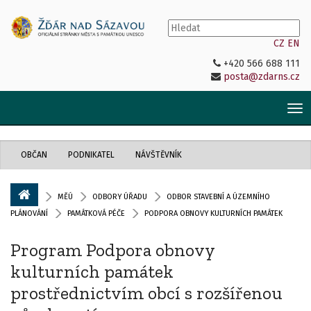
CZ
EN
+420 566 688 111
posta@zdarns.cz
Tog
nav
OBČAN
PODNIKATEL
NÁVŠTĚVNÍK
MĚÚ
ODBORY ÚŘADU
ODBOR STAVEBNÍ A ÚZEMNÍHO
PLÁNOVÁNÍ
PAMÁTKOVÁ PÉČE
PODPORA OBNOVY KULTURNÍCH PAMÁTEK
Program Podpora obnovy
kulturních památek
prostřednictvím obcí s rozšířenou