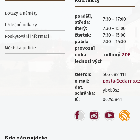
kontakty
Dotazy a náměty
pondělí,
7:30 - 17:00
středa:
Užitečné odkazy
7:30 - 15:00
úterý:
7:30 - 15:00
čtvrtek:
Poskytování informací
7:30 - 14:30
pátek:
Městská policie
provozní
doba
odborů
ZDE
jednotlivých
566 688 111
telefon:
posta@zdarns.c
e-mail:
dat.
ybxb3sz
schránka:
00295841
IČ:
Kde nás najdete