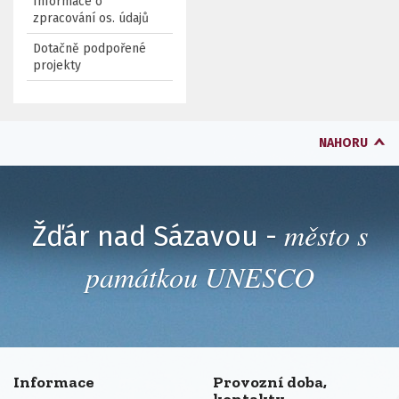
Informace o
zpracování os. údajů
Dotačně podpořené
projekty
NAHORU
město s
Žďár nad Sázavou -
památkou UNESCO
Informace
Provozní doba,