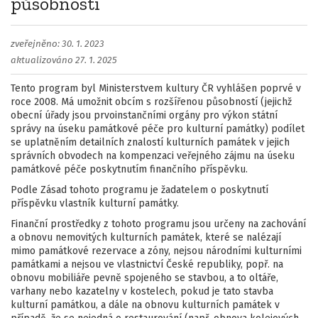
působností
zveřejněno: 30. 1. 2023
aktualizováno 27. 1. 2025
Tento program byl Ministerstvem kultury ČR vyhlášen poprvé v
roce 2008. Má umožnit obcím s rozšířenou působností (jejichž
obecní úřady jsou prvoinstančními orgány pro výkon státní
správy na úseku památkové péče pro kulturní památky) podílet
se uplatněním detailních znalostí kulturních památek v jejich
správních obvodech na kompenzaci veřejného zájmu na úseku
památkové péče poskytnutím finančního příspěvku.
Podle Zásad tohoto programu je žadatelem o poskytnutí
příspěvku vlastník kulturní památky.
Finanční prostředky z tohoto programu jsou určeny na zachování
a obnovu nemovitých kulturních památek, které se nalézají
mimo památkové rezervace a zóny, nejsou národními kulturními
památkami a nejsou ve vlastnictví České republiky, popř. na
obnovu mobiliáře pevně spoje­ného se stavbou, a to oltáře,
varhany nebo kazatelny v kostelech, pokud je tato stavba
kulturní památkou, a dále na obnovu kulturních památek v