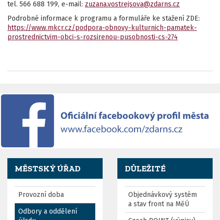
tel. 566 688 199, e-mail:
zuzana.vostrejsova@zdarns.cz
Podrobné informace k programu a formuláře ke stažení ZDE:
https://www.mkcr.cz/podpora-obnovy-kulturnich-pamatek-
prostrednictvim-obci-s-rozsirenou-pusobnosti-cs-274
MĚSTSKÝ ÚŘAD
DŮLEŽITÉ
Provozní doba
Objednávkový systém
a stav front na MěÚ
Odbory a oddělení