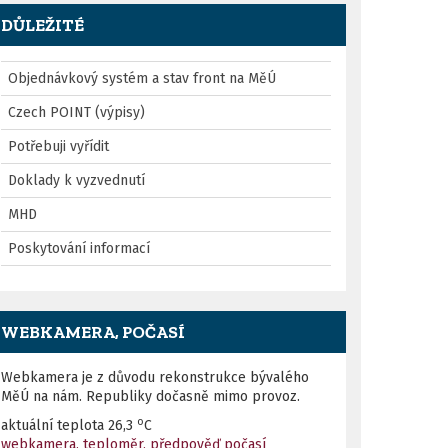
DŮLEŽITÉ
Objednávkový systém a stav front na MěÚ
Czech POINT (výpisy)
Potřebuji vyřídit
Doklady k vyzvednutí
MHD
Poskytování informací
WEBKAMERA, POČASÍ
Webkamera je z důvodu rekonstrukce bývalého
MěÚ na nám. Republiky dočasně mimo provoz.
o
aktuální teplota
26,3
C
webkamera, teploměr, předpověď počasí