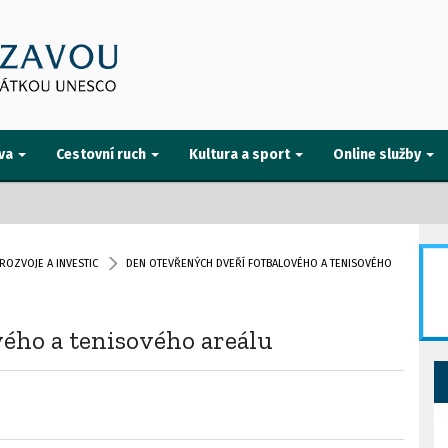
va
Cestovní ruch
Kultura a sport
Online služby
ROZVOJE A INVESTIC
DEN OTEVŘENÝCH DVEŘÍ FOTBALOVÉHO A TENISOVÉHO
ého a tenisového areálu