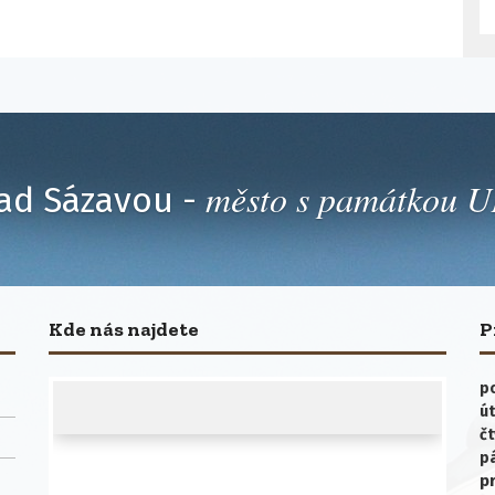
město s památkou
ad Sázavou -
Kde nás najdete
P
po
út
čt
p
p