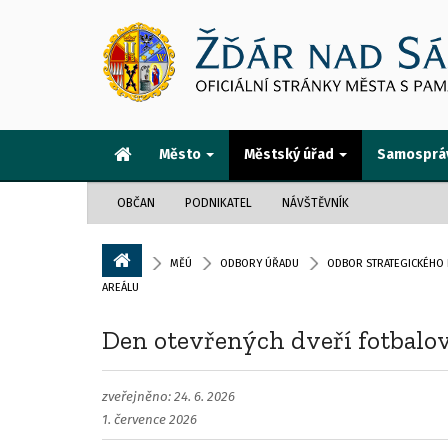
Město
Městský úřad
Samosprá
OBČAN
PODNIKATEL
NÁVŠTĚVNÍK
MĚÚ
ODBORY ÚŘADU
ODBOR STRATEGICKÉHO 
AREÁLU
Den otevřených dveří fotbalov
zveřejněno: 24. 6. 2026
1. července 2026