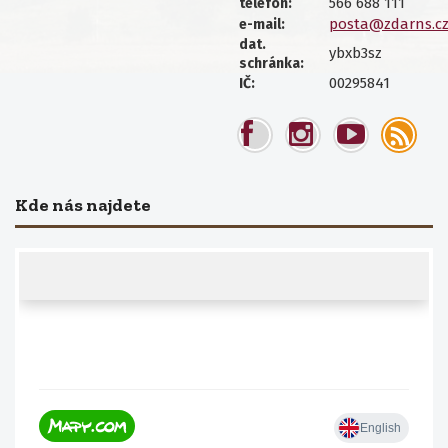
566 688 111
telefon:
posta@zdarns.c
e-mail:
dat.
ybxb3sz
schránka:
00295841
IČ:
Kde nás najdete