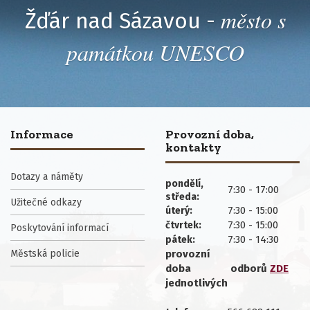
město s
Žďár nad Sázavou -
památkou UNESCO
Informace
Provozní doba,
kontakty
Dotazy a náměty
pondělí,
7:30 - 17:00
středa:
Užitečné odkazy
7:30 - 15:00
úterý:
7:30 - 15:00
čtvrtek:
Poskytování informací
7:30 - 14:30
pátek:
Městská policie
provozní
doba
odborů
ZDE
jednotlivých