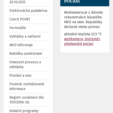
POČASÍ
20.10.2025
Elektronická podatelna
Webkamera je z důvodu
rekonstrukce bývalého
Czech POINT
MěÚ na nám. Republiky
dočasně mimo provoz.
Formuláře
o
aktuální teplota
22,5
C
Vyhlášky a nařízení
webkamera, teploměr,
předpověď počasí
MěÚ informuje
Nabídka zaměstnání
Omezení provozu a
odstávky
Poslání a vize
Povinně zveřejňované
informace
Registr oznámení dle
159/2006 Sb.
Dotační programy