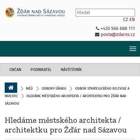
CZ
EN
+420 566 688 111
posta@zdarns.cz
Tog
nav
OBČAN
PODNIKATEL
NÁVŠTĚVNÍK
MĚÚ
ODBORY ÚŘADU
ODBOR STRATEGICKÉHO ROZVOJE A
INVESTIC
HLEDÁME MĚSTSKÉHO ARCHITEKTA / ARCHITEKTKU PRO ŽĎÁR NAD
SÁZAVOU
Hledáme městského architekta /
architektku pro Žďár nad Sázavou