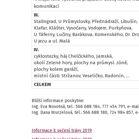
komunikací
III.
Stalingrad, U Průmyslovky, Přednádraží, Libušín,
Klafar, Klášter, Vysočany, Vodojem, Purkyňova,
U Táferny, Lučiny, Barákova, Komenského, Dr. Dro
U jezu a ul. Malá
IV.
cyklostezky, háj Chelčického, Jamská,
okolí Zelené hory, plochy na průmysl. zóně,
plochy kolem garáží,
místní části: Stržanov, Veselíčko, Radonín, …
CELKEM
Bližší informace poskytne:
Ing. Eva Novotná, tel.: 566 688 184, 777 454 791, e-mai
Ing. Dana Wurzelová, tel.: 566 688 180, 724 984 857, e
Informace k sečení trávy 2019