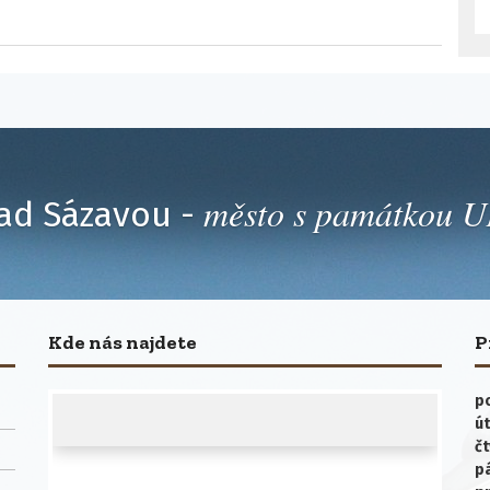
město s památkou
ad Sázavou -
Kde nás najdete
P
po
út
čt
p