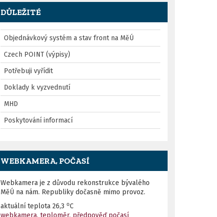
DŮLEŽITÉ
Objednávkový systém a stav front na MěÚ
Czech POINT (výpisy)
Potřebuji vyřídit
Doklady k vyzvednutí
MHD
Poskytování informací
WEBKAMERA, POČASÍ
Webkamera je z důvodu rekonstrukce bývalého
MěÚ na nám. Republiky dočasně mimo provoz.
o
aktuální teplota
26,3
C
webkamera, teploměr, předpověď počasí