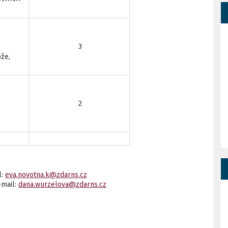
3
že,
2
l:
eva.novotna.k@zdarns.cz
-mail:
dana.wurzelova@zdarns.cz