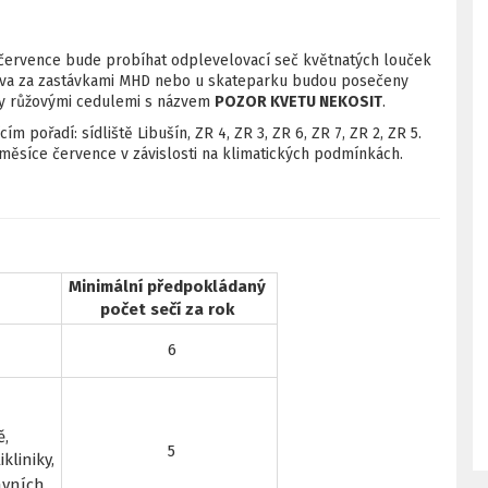
července bude probíhat odplevelovací seč květnatých louček
žkova za zastávkami MHD nebo u skateparku budou posečeny
ny růžovými cedulemi s názvem
POZOR KVETU NEKOSIT
.
ím pořadí: sídliště Libušín, ZR 4, ZR 3, ZR 6, ZR 7, ZR 2, ZR 5.
měsíce července v závislosti na klimatických podmínkách.
Minimální předpokládaný
počet sečí za rok
6
ě,
5
kliniky,
avních