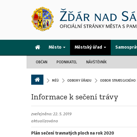
Město
Městský úřad
Samosprá
OBČAN
PODNIKATEL
NÁVŠTĚVNÍK
MĚÚ
ODBORY ÚŘADU
ODBOR STRATEGICKÉHO 
Informace k sečení trávy
zveřejněno: 22. 5. 2019
aktualizováno
Plán sečení travnatých ploch na rok 2020