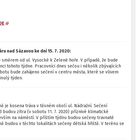
DE
ru nad Sázavou ke dni 15. 7. 2020:
e směrem od ul. Vysocké k Zelené hoře. V případě, že bude
i tohoto týdne. Pracovníci dnes sečou i několik zbývajících
botu bude zahájeno sečení v centru města, které se vlivem
nulý týden.
ně je kosena tráva v těsném okolí ul. Nádražní. Sečení
 budou zítra (v sobotu 11. 7. 2020) příznivé klimatické
vším na náměstí. V příštím týdnu budou sečeny travnaté
ě budou v těchto lokalitách sečeny dětská hřiště. V terénu se