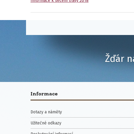
Informace k sečení trávy 2018
Žďár n
Informace
Dotazy a náměty
Užitečné odkazy